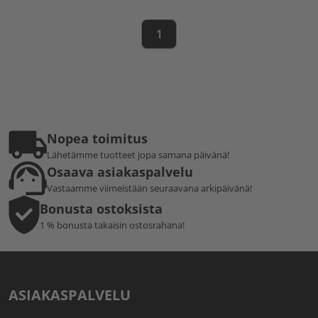
1
Nopea toimitus
Lähetämme tuotteet jopa samana päivänä!
Osaava asiakaspalvelu
Vastaamme viimeistään seuraavana arkipäivänä!
Bonusta ostoksista
1 % bonusta takaisin ostosrahana!
ASIAKASPALVELU