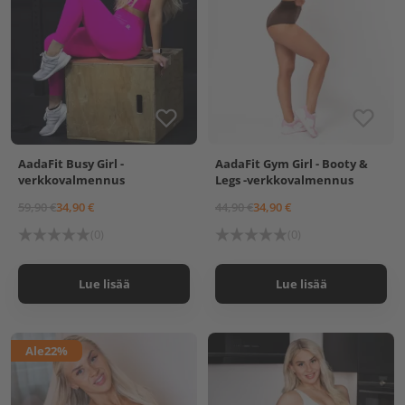
AadaFit Busy Girl -
AadaFit Gym Girl - Booty &
verkkovalmennus
Legs -verkkovalmennus
59,90 €
34,90 €
44,90 €
34,90 €
(0)
(0)
Lue lisää
Lue lisää
Ale
22%