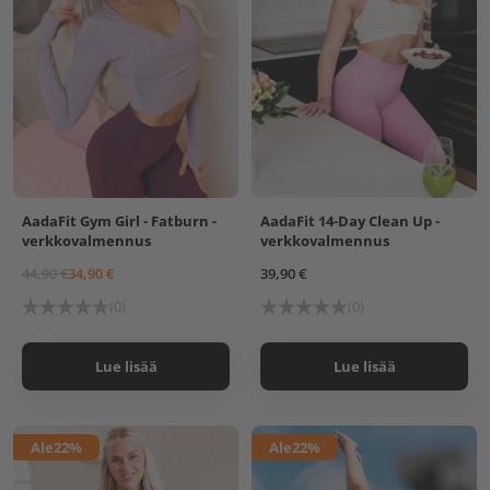
AadaFit Gym Girl - Fatburn -
AadaFit 14-Day Clean Up -
verkkovalmennus
verkkovalmennus
44,90 €
34,90 €
39,90 €
(0)
(0)
Lue lisää
Lue lisää
Ale
22%
Ale
22%