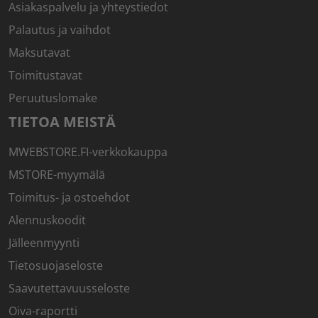
Asiakaspalvelu ja yhteystiedot
Palautus ja vaihdot
Maksutavat
Toimitustavat
Peruutuslomake
TIETOA MEISTÄ
MWEBSTORE.FI-verkkokauppa
MSTORE-myymälä
Toimitus- ja ostoehdot
Alennuskoodit
Jälleenmyynti
Tietosuojaseloste
Saavutettavuusseloste
Oiva-raportti