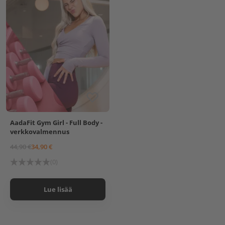
AadaFit Gym Girl - Full Body -
verkkovalmennus
44,90 €
34,90 €
(0)
Lue lisää