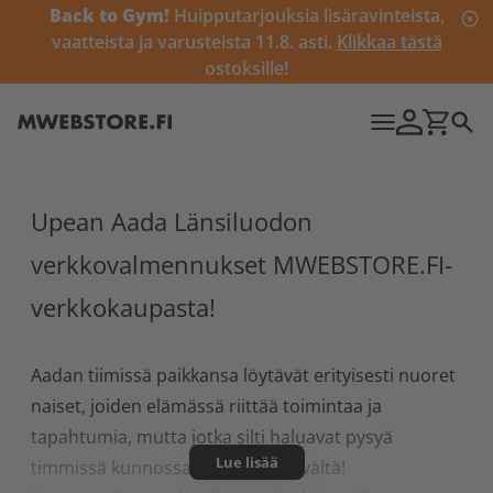
Back to Gym!
Huipputarjouksia lisäravinteista,
vaatteista ja varusteista 11.8. asti.
Klikkaa tästä
ostoksille!
Upean Aada Länsiluodon
verkkovalmennukset MWEBSTORE.FI-
verkkokaupasta!
Aadan tiimissä paikkansa löytävät erityisesti nuoret
naiset, joiden elämässä riittää toimintaa ja
tapahtumia, mutta jotka silti haluavat pysyä
Lue lisää
timmissä kunnossa ja näyttää hyvältä!