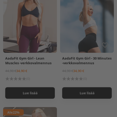
AadaFit Gym Girl - Lean
AadaFit Gym Girl - 30 Minutes
Muscles -verkkovalmennus
-verkkovalmennus
44,90 €
34,90 €
44,90 €
34,90 €
(0)
(0)
Lue lisää
Lue lisää
Ale
22%