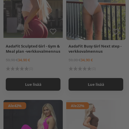
asiantuntevan opastuksen lisäksi valmentajasi 110%
tuen sekä tsempin, löydät harjoitteluusi
johdonmukaisuuden ja itsellesi aivan uudenlaisen
motivaation!
Tuu messiin AadaFitin valmennuksiin!
AadaFit Sculpted Girl - Gym &
AadaFit Busy Girl Next step -
Meal plan -verkkovalmennus
verkkovalmennus
59,90 €
34,90 €
59,00 €
34,90 €
(0)
(0)
Lue lisää
Lue lisää
Ale
42%
Ale
22%