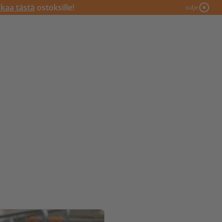
kkaa tästä
ostoksille!
sulje