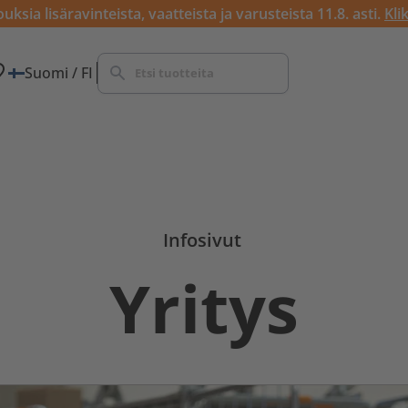
ksia lisäravinteista, vaatteista ja varusteista 11.8. asti.
Kli
Suomi / FI
Infosivut
Yritys