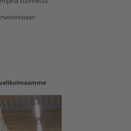
imijana suomessa.
vinvoinnistaan
me valikoimaamme