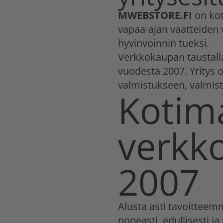
MWEBSTORE.FI
on kot
vapaa-ajan vaatteiden
hyvinvoinnin tueksi.
Verkkokaupan taustalla
vuodesta 2007. Yritys o
valmistukseen, valmist
Kotim
verkk
2007
Alusta asti tavoitteemm
nopeasti, edullisesti ja 