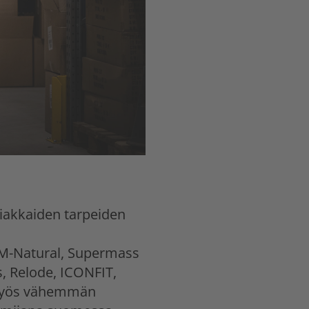
siakkaiden tarpeiden
 M-Natural, Supermass
, Relode, ICONFIT,
i myös vähemmän