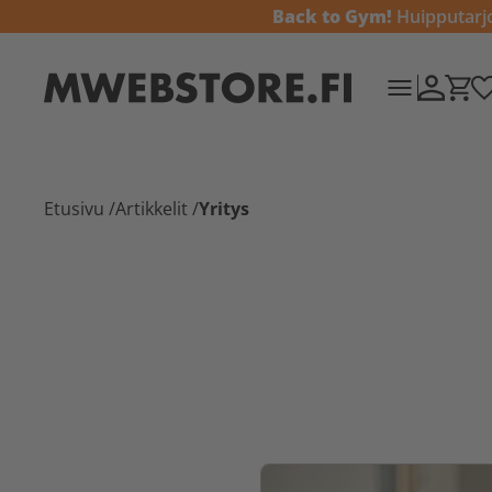
Back to Gym!
Huipputarjou
Etusivu
/
Artikkelit
/
Yritys