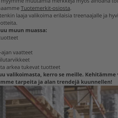
 ja myymme muutamia merkkejä myös ainoana to
oimaamme
Tuotemerkit-osiosta
.
enkin laaja valikoima erilaisia treenaajalle ja hy
otteita.
luu muun muassa:
tuotteet
-ajan vaatteet
ilutarvikkeet
sta arkea tukevat tuotteet
tuu valikoimasta, kerro se meille. Kehitäm
emme tarpeita ja alan trendejä kuunnellen!