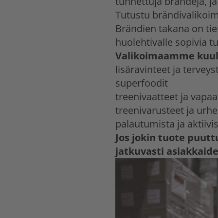
tunnettuja brändejä,
Tutustu brändivalik
Brändien takana on tiet
huolehtivalle sopivia tu
Valikoimaamme kuu
lisäravinteet ja terveys
superfoodit
treenivaatteet ja vapaa
treenivarusteet ja urhe
palautumista ja aktiivi
Jos jokin tuote puut
jatkuvasti asiakkaid