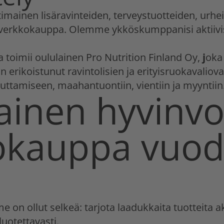
imainen lisäravinteiden, terveystuotteiden, urhei
 verkkokauppa. Olemme ykköskumppanisi aktiivis
 toimii oululainen Pro Nutrition Finland Oy,
j
oka 
n erikoistunut ravintolisien ja erityisruokavaliov
uttamiseen, maahantuontiin, vientiin ja myyntiin
ainen hyvinvo
okauppa vuod
e on ollut selkeä: tarjota laadukkaita tuotteita a
luotettavasti.