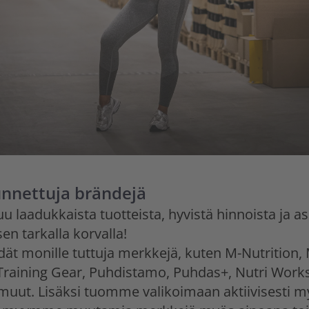
unnettuja brändejä
laadukkaista tuotteista, hyvistä hinnoista ja a
en tarkalla korvalla!
ät monille tuttuja merkkejä, kuten M-Nutrition,
 Training Gear, Puhdistamo, Puhdas+, Nutri Works
 muut. Lisäksi tuomme valikoimaan aktiivisest