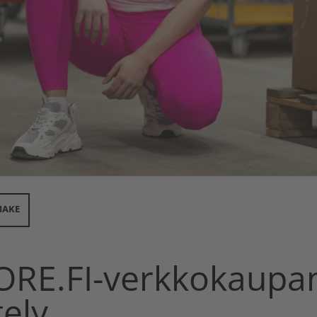
MAKE
RE.FI-verkkokaupa
tely