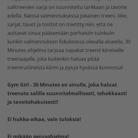
salitreenien sarja on suunniteltu tarkkaan ja tavoite
edellä. Näissä valmennuksessa jokainen treeni, liike,
sarjat, tauot ja toistot on mietitty niin, että ne
auttavat sinua pääsemään parhaisiin tuloksiin
kunkin valmennuksen fokuksessa olevalla alueella. 30
Minutes ohjelma tarjoaa napakat treenit kiireiselle
treenaajalle, joka kuitenkin haluaa pitää
treenirutiineista kiinni ja pysyä hyvässä kunnossa!
Gym Girl - 30 Minutes on sinulle, joka haluat
treenata salilla suunnitelmallisesti, tehokkaasti
ja tavoitehakuisesti!
Ei hukka-aikaa, vain tuloksia!
Ei mikään perusohjelma!