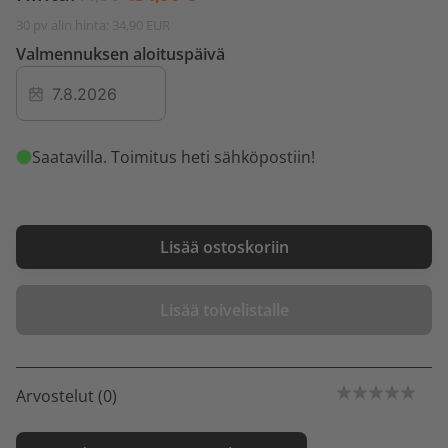
30 pv alin hinta: 34,90 EUR
Valmennuksen aloituspäivä
Saatavilla
. Toimitus heti sähköpostiin!
Lisää ostoskoriin
Lisää toivelistalle
Arvostelut (0)