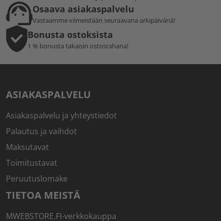
Osaava asiakaspalvelu
Vastaamme viimeistään seuraavana arkipäivänä!
Bonusta ostoksista
1 % bonusta takaisin ostosrahana!
ASIAKASPALVELU
Asiakaspalvelu ja yhteystiedot
Palautus ja vaihdot
Maksutavat
Toimitustavat
Peruutuslomake
TIETOA MEISTÄ
MWEBSTORE.FI-verkkokauppa