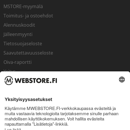
MSTORE-myymälä
Toimitus- ja ostoehdot
Alennuskoodit
Jälleenmyynti
Tietosuojaseloste
Saavutettavuusseloste
Oiva-raportti
Yritys
SISÄPIIRI
Rekisteröidy kanta-asiakkaaksi
Sisäpiirin bonusohjelma
Uutiskirje
Uutiset ja artikkelit