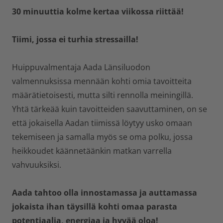
30 minuuttia kolme kertaa viikossa riittää!
Tiimi, jossa ei turhia stressailla!
Huippuvalmentaja Aada Länsiluodon
valmennuksissa mennään kohti omia tavoitteita
määrätietoisesti, mutta silti rennolla meiningillä.
Yhtä tärkeää kuin tavoitteiden saavuttaminen, on se
että jokaisella Aadan tiimissä löytyy usko omaan
tekemiseen ja samalla myös se oma polku, jossa
heikkoudet käännetäänkin matkan varrella
vahvuuksiksi.
Aada tahtoo olla innostamassa ja auttamassa
jokaista ihan täysillä kohti omaa parasta
potentiaalia, energiaa ja hyvää oloa!