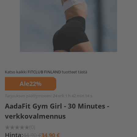
Katso kaikki
FITCLUB FINLAND
tuotteet tästä
Ale
22%
Tarjouksen päättymiseen:
24 vrk 1 h 42 min 14 s
AadaFit Gym Girl - 30 Minutes -
verkkovalmennus
(0)
Hinta:
44,90 €
34,90 €