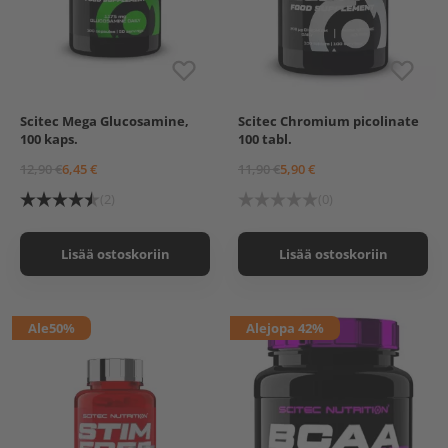
Scitec Mega Glucosamine,
Scitec Chromium picolinate
100 kaps.
100 tabl.
12,90 €
6,45 €
11,90 €
5,90 €
(2)
(0)
Lisää ostoskoriin
Lisää ostoskoriin
Ale
50%
Ale
jopa 42%