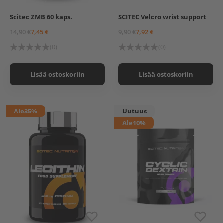
Scitec ZMB 60 kaps.
SCITEC Velcro wrist support
14,90 €
7,45 €
9,90 €
7,92 €
(0)
(0)
Lisää ostoskoriin
Lisää ostoskoriin
Ale
35%
Uutuus
Ale
10%