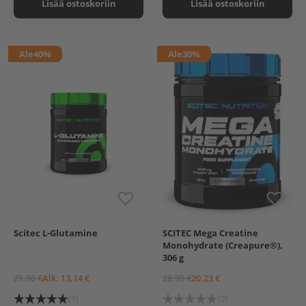
Lisää ostoskoriin
Lisää ostoskoriin
Ale
40%
Ale
30%
Scitec L-Glutamine
SCITEC Mega Creatine
300 g
600 g
Monohydrate (Creapure®),
306 g
21,90 €
Alk. 13,14 €
28,90 €
20,23 €
(1)
(0)