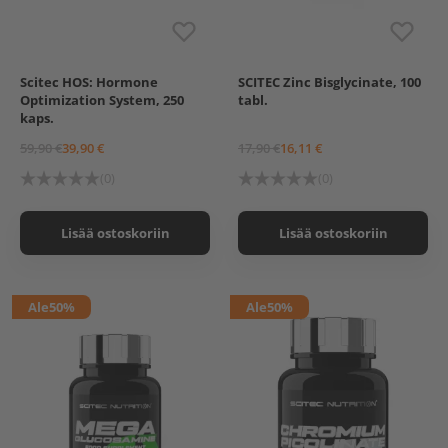
Scitec HOS: Hormone
SCITEC Zinc Bisglycinate, 100
Optimization System, 250
tabl.
kaps.
59,90 €
39,90 €
17,90 €
16,11 €
(0)
(0)
Lisää ostoskoriin
Lisää ostoskoriin
Ale
50%
Ale
50%