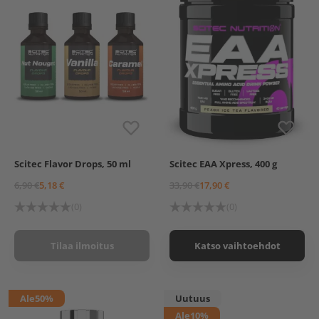
Scitec Flavor Drops, 50 ml
Scitec EAA Xpress, 400 g
Vanilla
Nut Nougat
Watermelon-Strawberry
Caramel
Pink Lemonade
6,90 €
5,18 €
33,90 €
17,90 €
Kiwi-Lime
Peach Ice-Tea
(0)
(0)
Tilaa ilmoitus
Katso vaihtoehdot
Ale
50%
Uutuus
Ale
10%