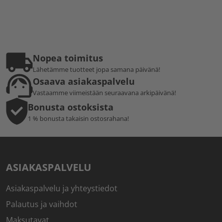
Nopea toimitus
Lähetämme tuotteet jopa samana päivänä!
Osaava asiakaspalvelu
Vastaamme viimeistään seuraavana arkipäivänä!
Bonusta ostoksista
1 % bonusta takaisin ostosrahana!
ASIAKASPALVELU
Asiakaspalvelu ja yhteystiedot
Palautus ja vaihdot
Maksutavat