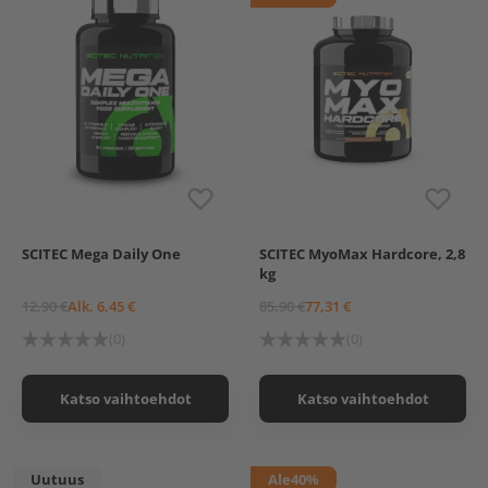
SCITEC Mega Daily One
SCITEC MyoMax Hardcore, 2,8
60 kaps.
120 kaps.
Chocolate
kg
Strawberry
12,90 €
Alk. 6,45 €
85,90 €
77,31 €
(0)
(0)
Katso vaihtoehdot
Katso vaihtoehdot
Uutuus
Ale
40%