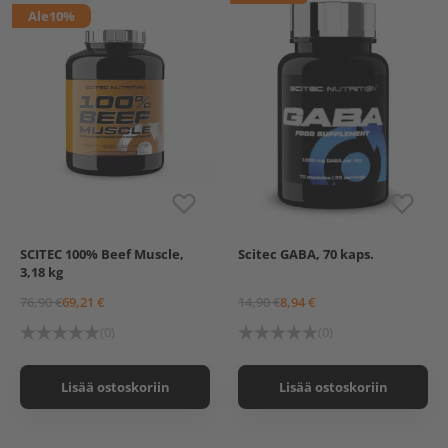
Ale
10%
SCITEC 100% Beef Muscle,
Scitec GABA, 70 kaps.
3,18 kg
76,90 €
69,21 €
14,90 €
8,94 €
(0)
(0)
Lisää ostoskoriin
Lisää ostoskoriin