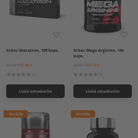
Scitec Macatron, 108 kaps.
Scitec Mega Arginine, 140
kaps.
28,90 €
15,90 €
23,90 €
16,73 €
(0)
(0)
Lisää ostoskoriin
Lisää ostoskoriin
Ale
30%
Ale
30%