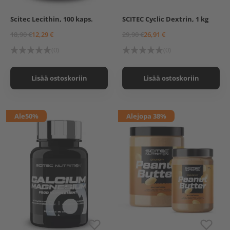
Scitec Lecithin, 100 kaps.
SCITEC Cyclic Dextrin, 1 kg
18,90 €
12,29 €
29,90 €
26,91 €
(0)
(0)
Lisää ostoskoriin
Lisää ostoskoriin
Ale
50%
Ale
jopa 38%