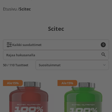
Etusivu
/
Scitec
Scitec
0
Kaikki
suodattimet
50 / 110 Tuotteet
Ale
15%
Ale
15%