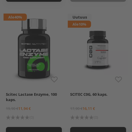
Ale
40%
Uutuus
Ale
10%
Scitec Lactase Enzyme, 100
SCITEC C0G, 60 kaps.
kaps.
19,90 €
11,94 €
17,90 €
16,11 €
(0)
(0)