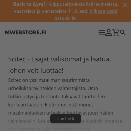
Back to Gym!
Huipputarjouksia lisäravinteista,
vaatteista ja varusteista 11.8. asti.
Klikkaa tästä
ostoksille!
Scitec - Laajat valikoimat ja laatua,
johon voit luottaa!
Scitec on yksi maailman suurimmista
urheilulisäravinteiden valmistajista. Oma
tutkimustyö ja tuotanto takaavat tuotteiden
korkean laadun. Eipä ihme, että monet
maailmanluokan urheilijat luottavat juuri näihin
Lue lisää
valmisteisiin. Laajasta valikoimasta löytävät omansa
niin harrastaja kuin ammattilainenkin.