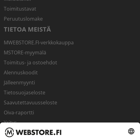
Toimitustavat
Peruutuslomake
TIETOA MEISTÄ
MWEBSTORE.FI-verkkokauppa
MSTORE-myymälä
Toimitus- ja ostoehdot
Alennuskoodit
Jälleenmyynti
Tietosuojaseloste
Saavutettavuusseloste
Oiva-raportti
Yritys
SISÄPIIRI