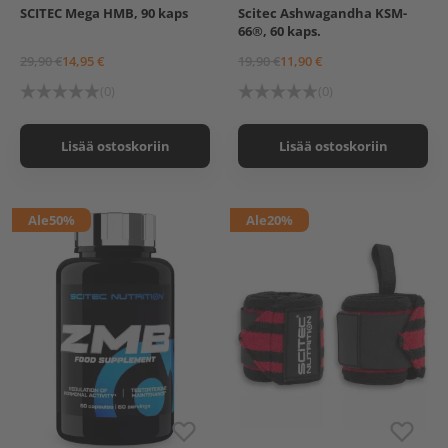
SCITEC Mega HMB, 90 kaps
Scitec Ashwagandha KSM-
66®, 60 kaps.
29,90 €
14,95 €
19,90 €
11,90 €
(0)
(0)
Lisää ostoskoriin
Lisää ostoskoriin
Ale
50%
Ale
20%