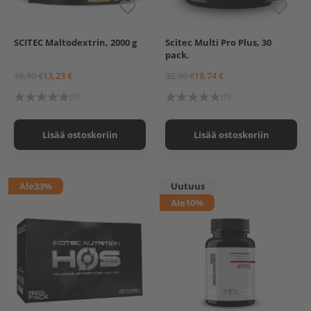
SCITEC Maltodextrin, 2000 g
Scitec Multi Pro Plus, 30
pack.
18,90 €
13,23 €
32,90 €
19,74 €
(0)
(0)
Lisää ostoskoriin
Lisää ostoskoriin
Ale
33%
Uutuus
Ale
10%