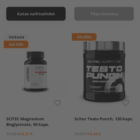
Katso vaihtoehdot
Tilaa ilmoitus
Uutuus
Ale
35%
Ale
10%
SCITEC Magnesium
Scitec Testo Punch, 120 kaps.
Bisglycinate, 90 kaps.
15,90 €
14,31 €
29,90 €
19,44 €