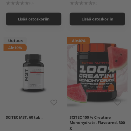
(0)
(0)
Lisää ostoskoriin
Lisää ostoskoriin
Uutuus
Ale
40%
Ale
10%
SCITEC M3T, 60 tabl.
SCITEC 100 % Creatine
Strawberry - Green Tea
Monohydrate, Flavoured, 300
Mint Lime
g
Blue Grapes