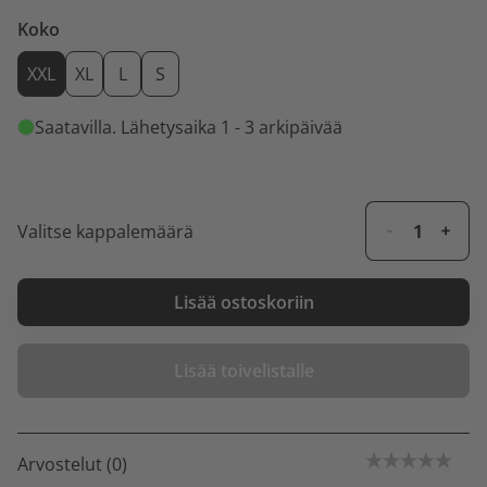
Koko
XXL
XL
L
S
Saatavilla
. Lähetysaika 1 - 3 arkipäivää
Valitse kappalemäärä
Lisää ostoskoriin
Lisää toivelistalle
Arvostelut (0)