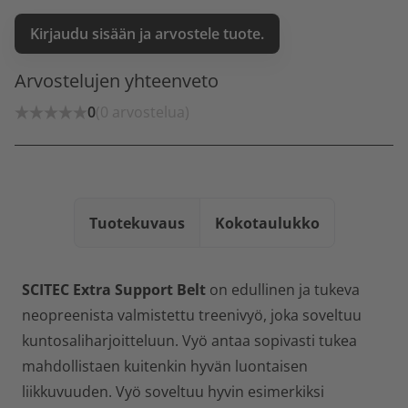
Kirjaudu sisään ja arvostele tuote.
Arvostelujen yhteenveto
0
(0 arvostelua)
Tuotekuvaus
Kokotaulukko
SCITEC Extra Support Belt
on edullinen ja tukeva
neopreenista valmistettu treenivyö, joka soveltuu
kuntosaliharjoitteluun. Vyö antaa sopivasti tukea
mahdollistaen kuitenkin hyvän luontaisen
liikkuvuuden. Vyö soveltuu hyvin esimerkiksi