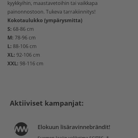
kyykkyihin, maastavetoihin tai vaikkapa
painonnostoon. Tukeva tarrakiinnitys!
Kokotaulukko (ympärysmitta)
S:
68-86 cm
M:
78-96 cm
L:
88-106 cm
XL:
92-106 cm
XXL:
98-116 cm
Aktiiviset kampanjat:
Elokuun lisäravinnebrändit!
Suomen laajin valikoima SCITEC- &