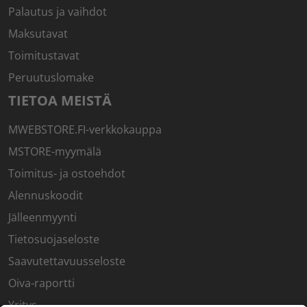
Palautus ja vaihdot
Maksutavat
Toimitustavat
Peruutuslomake
TIETOA MEISTÄ
MWEBSTORE.FI-verkkokauppa
MSTORE-myymälä
Toimitus- ja ostoehdot
Alennuskoodit
Jälleenmyynti
Tietosuojaseloste
Saavutettavuusseloste
Oiva-raportti
Yritys