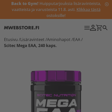
Back to Gym!
Huipputarjouksia lisäravinteista,
vaatteista ja varusteista 11.8. asti.
Klikkaa tästä
ostoksille!
Etusivu
/
Lisäravinteet
/
Aminohapot
/
EAA
/
Scitec Mega EAA, 240 kaps.