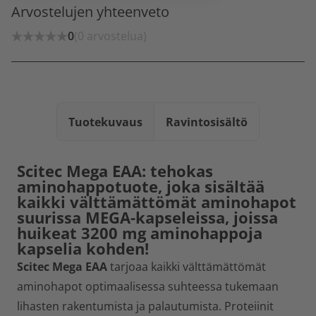
Arvostelujen yhteenveto
0
(0 arvostelua)
Tuotekuvaus
Ravintosisältö
Scitec Mega EAA: tehokas
aminohappotuote, joka sisältää
kaikki välttämättömät aminohapot
suurissa MEGA-kapseleissa, joissa
huikeat 3200 mg aminohappoja
kapselia kohden!
Scitec Mega EAA
tarjoaa kaikki välttämättömät
aminohapot optimaalisessa suhteessa tukemaan
lihasten rakentumista ja palautumista. Proteiinit