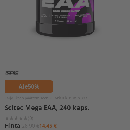
Ale
50%
Tarjouksen päättymiseen:
25 vrk 0 h 31 min 39 s
Scitec Mega EAA, 240 kaps.
(0)
Hinta:
28,90 €
14,45 €