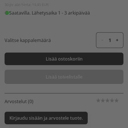
30 pv alin hinta: 14,45 EUR
Saatavilla
. Lähetysaika 1 - 3 arkipäivää
Valitse kappalemäärä
Lisää ostoskoriin
Lisää toivelistalle
Arvostelut (0)
Kirjaudu sisään ja arvostele tuote.