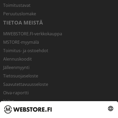
Toimitustavat
Peruutuslomake
TIETOA MEISTÄ
MWEBSTORE.FI-verkkokauppa
MSTORE-myymälä
Toimitus- ja ostoehdot
Alennuskoodit
Jälleenmyynti
Tietosuojaseloste
Saavutettavuusseloste
Oiva-raportti
Yritys
SISÄPIIRI