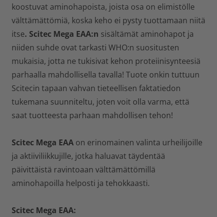
koostuvat aminohapoista, joista osa on elimistölle
välttämättömiä, koska keho ei pysty tuottamaan niitä
itse
. Scitec Mega EAA:n
sisältämät aminohapot ja
niiden suhde ovat tarkasti WHO:n suositusten
mukaisia, jotta ne tukisivat kehon proteiinisynteesiä
parhaalla mahdollisella tavalla! Tuote onkin tuttuun
Scitecin tapaan vahvan tieteellisen faktatiedon
tukemana suunniteltu, joten voit olla varma, että
saat tuotteesta parhaan mahdollisen tehon!
Scitec Mega EAA
on erinomainen valinta urheilijoille
ja aktiiviliikkujille, jotka haluavat täydentää
päivittäistä ravintoaan välttämättömillä
aminohapoilla helposti ja tehokkaasti.
Scitec Mega EAA: