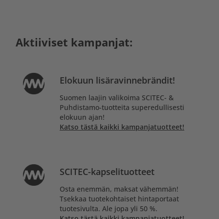
Aktiiviset kampanjat:
Elokuun lisäravinnebrändit!
Suomen laajin valikoima SCITEC- &
Puhdistamo-tuotteita superedullisesti
elokuun ajan!
Katso tästä kaikki kampanjatuotteet!
SCITEC-kapselituotteet
Osta enemmän, maksat vähemmän!
Tsekkaa tuotekohtaiset hintaportaat
tuotesivulta. Ale jopa yli 50 %.
Katso tästä kaikki kampanjatuotteet!