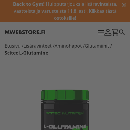
Back to Gym!
Huipputarjouksia lisäravinteista,
vaatteista ja varusteista 11.8. asti.
Klikkaa tästä
ostoksille!
Etusivu
/
Lisäravinteet
/
Aminohapot
/
Glutamiinit
/
Scitec L-Glutamine