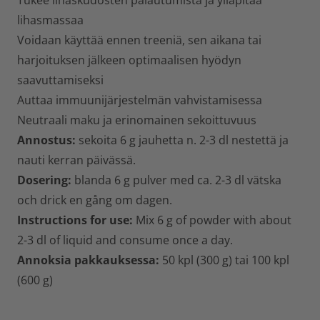
Tukee lihaskudosten palautumista ja ylläpitää
lihasmassaa
Voidaan käyttää ennen treeniä, sen aikana tai
harjoituksen jälkeen optimaalisen hyödyn
saavuttamiseksi
Auttaa immuunijärjestelmän vahvistamisessa
Neutraali maku ja erinomainen sekoittuvuus
Annostus:
sekoita 6 g jauhetta n. 2-3 dl nestettä ja
nauti kerran päivässä.
Dosering:
blanda 6 g pulver med ca. 2-3 dl vätska
och drick en gång om dagen.
Instructions for use:
Mix 6 g of powder with about
2-3 dl of liquid and consume once a day.
Annoksia pakkauksessa:
50 kpl (300 g) tai 100 kpl
(600 g)