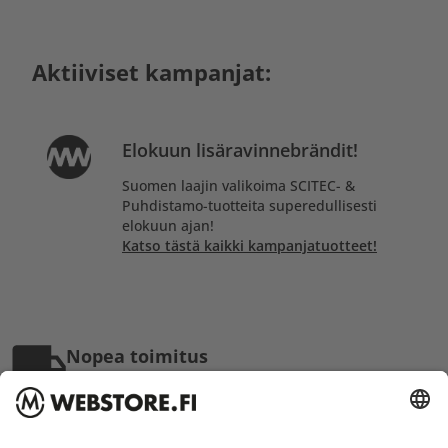
Aktiiviset kampanjat:
Elokuun lisäravinnebrändit!
Suomen laajin valikoima SCITEC- &
Puhdistamo-tuotteita superedullisesti
elokuun ajan!
Katso tästä kaikki kampanjatuotteet!
Nopea toimitus
Lähetämme tuotteet jopa samana päivänä!
Osaava asiakaspalvelu
Vastaamme viimeistään seuraavana arkipäivänä!