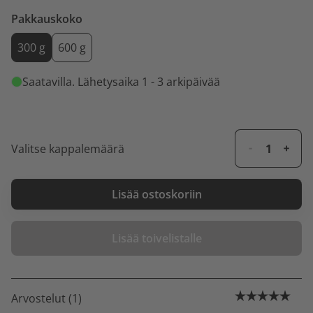
Pakkauskoko
300 g
600 g
Saatavilla
. Lähetysaika 1 - 3 arkipäivää
Valitse kappalemäärä
Lisää ostoskoriin
Lisää toivelistalle
Arvostelut (1)