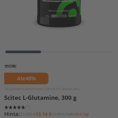
Ale
40%
Tarjouksen päättymiseen:
23 vrk 8 h 39 min 28 s
Scitec L-Glutamine, 300 g
(1)
Hinta:
21,90 €
13,14 €
(73,00 € / kg
43,80 € / kg)