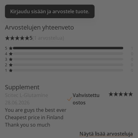
Kirjaudu sisään ja arvostele tuote.
Arvostelujen yhteenveto
5
(1 arvostelua)
5
1
4
0
3
0
2
0
1
0
Supplement
Scitec L-Glutamine
Vahvistettu
28.06.2026
ostos
You are guys the best ever
Cheapest price in Finland
Thank you so much
Näytä lisää arvosteluja