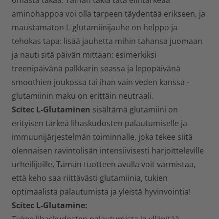
omasta takaa. Tämän takia tätä elintärkeää
aminohappoa voi olla tarpeen täydentää erikseen, ja
maustamaton L-glutamiinijauhe on helppo ja
tehokas tapa: lisää jauhetta mihin tahansa juomaan
ja nauti sitä päivän mittaan: esimerkiksi
treenipäivänä palkkarin seassa ja lepopäivänä
smoothien joukossa tai ihan vain veden kanssa -
glutamiinin maku on erittäin neutraali.
Scitec L-Glutaminen
sisältämä glutamiini
on
erityisen tärkeä lihaskudosten palautumiselle ja
immuunijärjestelmän toiminnalle, joka tekee siitä
olennaisen ravintolisän intensiivisesti harjoitteleville
urheilijoille. Tämän tuotteen avulla voit varmistaa,
että keho saa riittävästi glutamiinia, tukien
optimaalista palautumista ja yleistä hyvinvointia!
Scitec L-
Glutamine: