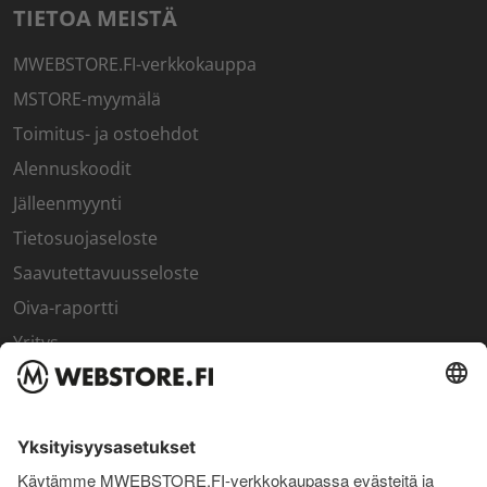
TIETOA MEISTÄ
MWEBSTORE.FI-verkkokauppa
MSTORE-myymälä
Toimitus- ja ostoehdot
Alennuskoodit
Jälleenmyynti
Tietosuojaseloste
Saavutettavuusseloste
Oiva-raportti
Yritys
SISÄPIIRI
Rekisteröidy kanta-asiakkaaksi
Sisäpiirin bonusohjelma