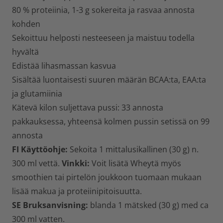
80 % proteiinia, 1-3 g sokereita ja rasvaa annosta
kohden
Sekoittuu helposti nesteeseen ja maistuu todella
hyvältä
Edistää lihasmassan kasvua
Sisältää luontaisesti suuren määrän BCAA:ta, EAA:ta
ja glutamiinia
Kätevä kilon suljettava pussi: 33 annosta
pakkauksessa, yhteensä kolmen pussin setissä on 99
annosta
FI Käyttöohje:
Sekoita 1 mittalusikallinen (30 g) n.
300 ml vettä.
Vinkki:
Voit lisätä Wheytä myös
smoothien tai pirtelön joukkoon tuomaan mukaan
lisää makua ja proteiinipitoisuutta.
SE Bruksanvisning:
blanda 1 mätsked (30 g) med ca
300 ml vatten.