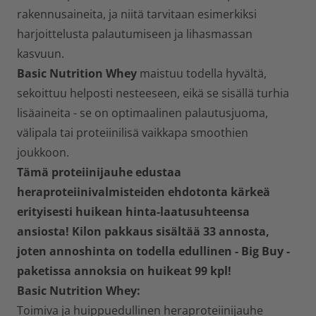
rakennusaineita, ja niitä tarvitaan esimerkiksi
harjoittelusta palautumiseen ja lihasmassan
kasvuun.
Basic Nutrition Whey
maistuu todella hyvältä,
sekoittuu helposti nesteeseen, eikä se sisällä turhia
lisäaineita - se on optimaalinen palautusjuoma,
välipala tai proteiinilisä vaikkapa smoothien
joukkoon.
Tämä proteiinijauhe edustaa
heraproteiinivalmisteiden ehdotonta kärkeä
erityisesti huikean hinta-laatusuhteensa
ansiosta! Kilon pakkaus sisältää 33 annosta,
joten annoshinta on todella edullinen - Big Buy -
paketissa annoksia on huikeat 99 kpl!
Basic Nutrition Whey:
Toimiva ja huippuedullinen heraproteiinijauhe