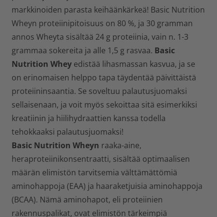
markkinoiden parasta keihäänkärkeä! Basic Nutrition
Wheyn proteiinipitoisuus on 80 %, ja 30 gramman
annos Wheyta sisältää 24 g proteiinia, vain n. 1-3
grammaa sokereita ja alle 1,5 g rasvaa.
Basic
Nutrition Whey
edistää lihasmassan kasvua, ja se
on erinomaisen helppo tapa täydentää päivittäistä
proteiininsaantia. Se soveltuu palautusjuomaksi
sellaisenaan, ja voit myös sekoittaa sitä esimerkiksi
kreatiinin ja hiilihydraattien kanssa todella
tehokkaaksi palautusjuomaksi!
Basic Nutrition Wheyn
raaka-aine,
heraproteiinikonsentraatti, sisältää optimaalisen
määrän elimistön tarvitsemia välttämättömiä
aminohappoja (EAA) ja haaraketjuisia aminohappoja
(BCAA). Nämä aminohapot, eli proteiinien
rakennuspalikat, ovat elimistön tärkeimpiä