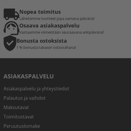
Nopea toimitus
Lähetämme tuotteet jopa samana päivänä!
Osaava asiakaspalvelu
Vastaamme viimeistään seuraavana arkipäivänä!
Bonusta ostoksista
1 % bonusta takaisin ostosrahana!
ASIAKASPALVELU
Asiakaspalvelu ja yhteystiedot
Palautus ja vaihdot
Maksutavat
Toimitustavat
Peruutuslomake