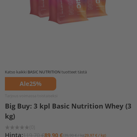
Katso kaikki
BASIC NUTRITION
tuotteet tästä
Ale
25%
Tarjous voimassa toistaiseksi
Big Buy: 3 kpl Basic Nutrition Whey (3
kg)
(0)
Hinta:
119,70 €
89,90 €
(39,90 € / kg
29,97 € / kg)