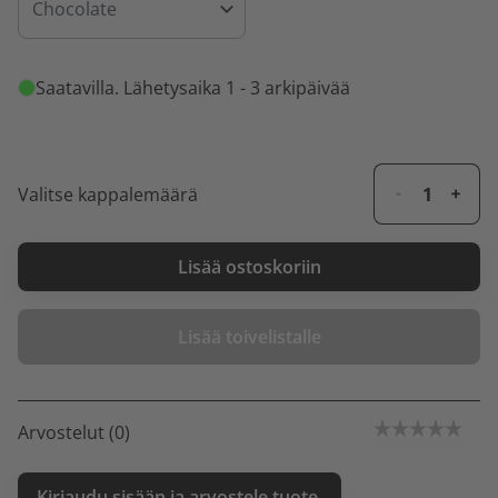
Saatavilla
. Lähetysaika 1 - 3 arkipäivää
Valitse kappalemäärä
Lisää ostoskoriin
Lisää toivelistalle
Arvostelut (0)
Kirjaudu sisään ja arvostele tuote.