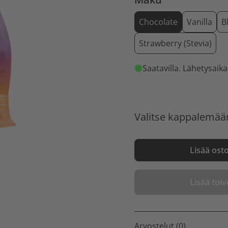
Chocolate
Vanilla
B
Strawberry (Stevia)
Saatavilla
. Lähetysaika
Valitse kappalemää
Lisää ost
Lisää toive
Arvostelut (0)