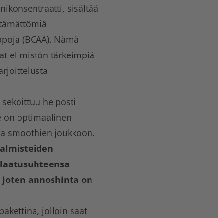
nikonsentraatti, sisältää
ttämättömiä
ppoja (BCAA). Nämä
at elimistön tärkeimpiä
arjoittelusta
 sekoittuu helposti
 se on optimaalinen
apa smoothien joukkoon.
valmisteiden
a-laatusuhteensa
, joten annoshinta on
akettina, jolloin saat