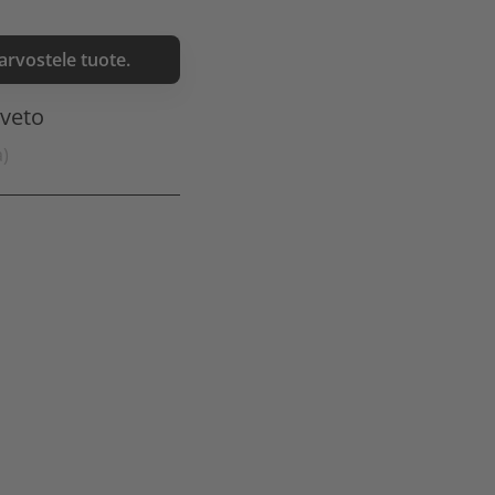
 arvostele tuote.
nveto
a)