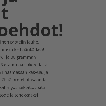
t
oehdot!
linen proteiinijauhe,
arasta keihäänkärkeä!
0 %, ja 30 gramman
1-3 grammaa sokereita ja
ä lihasmassan kasvua, ja
äistä proteiininsaantia.
oit myös sekoittaa sitä
 todella tehokkaaksi