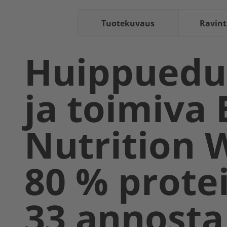
Tuotekuvaus
Ravint
Huippuedu
ja toimiva 
Nutrition 
80 % protei
33 annosta