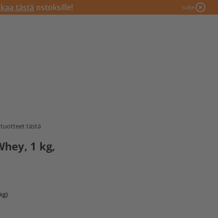
kkaa tästä
ostoksille!
sulje
tuotteet tästä
Whey, 1 kg,
kg)