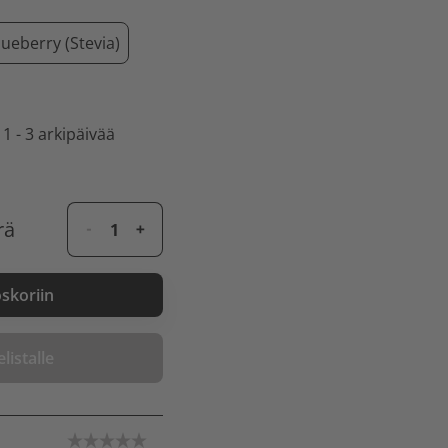
lueberry (Stevia)
 1 - 3 arkipäivää
rä
oskoriin
listalle