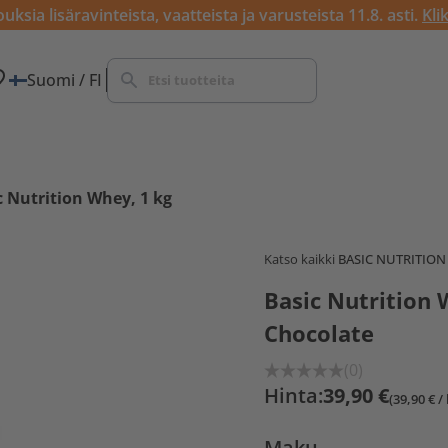
ksia lisäravinteista, vaatteista ja varusteista 11.8. asti.
Kli
Suomi / FI
c Nutrition Whey, 1 kg
Katso kaikki
BASIC NUTRITION
Basic Nutrition 
Chocolate
(0)
Hinta:
39,90 €
(39,90 € / 
Maku