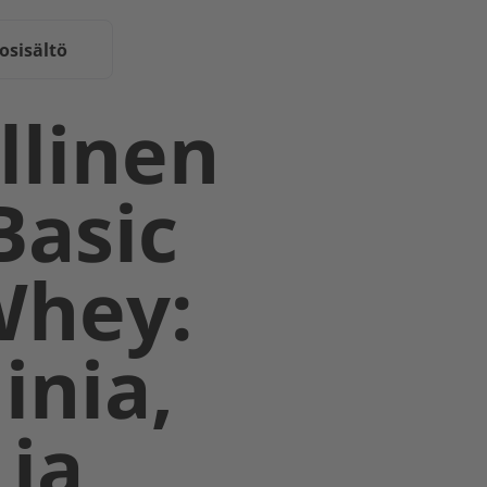
osisältö
llinen
Basic
Whey:
inia,
 ja