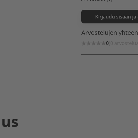
Kirjaudu sisään ja
Arvostelujen yhtee
0
(0 arvostelu
aus