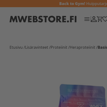
Back to Gym!
Huipputarjou
Etusivu
/
Lisäravinteet
/
Proteiinit
/
Heraproteiinit
/
Basi