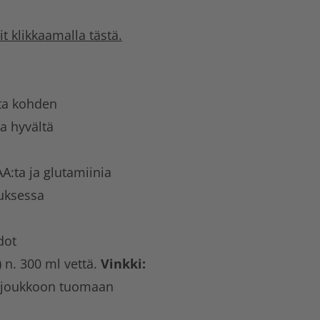
t klikkaamalla tästä.
sta kohden
a hyvältä
A:ta ja glutamiinia
auksessa
dot
) n. 300 ml vettä.
Vinkki:
n joukkoon tuomaan