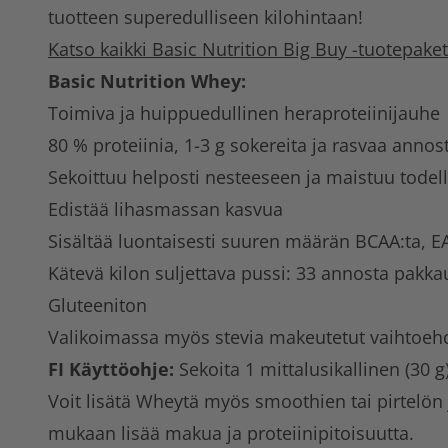
tuotteen superedulliseen kilohintaan!
Katso kaikki Basic Nutrition Big Buy -tuotepaketi
Basic Nutrition Whey:
Toimiva ja huippuedullinen heraproteiinijauhe
80 % proteiinia, 1-3 g sokereita ja rasvaa anno
Sekoittuu helposti nesteeseen ja maistuu todell
Edistää lihasmassan kasvua
Sisältää luontaisesti suuren määrän BCAA:ta, EA
Kätevä kilon suljettava pussi: 33 annosta pakk
Gluteeniton
Valikoimassa myös stevia makeutetut vaihtoeh
FI Käyttöohje:
Sekoita 1 mittalusikallinen (30 g
Voit lisätä Wheytä myös smoothien tai pirtelö
mukaan lisää makua ja proteiinipitoisuutta.