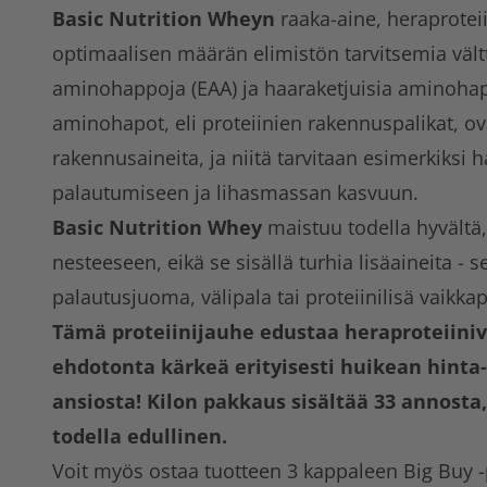
Basic Nutrition Wheyn
raaka-aine, heraproteii
optimaalisen määrän elimistön tarvitsemia väl
aminohappoja (EAA) ja haaraketjuisia aminoha
aminohapot, eli proteiinien rakennuspalikat, ov
rakennusaineita, ja niitä tarvitaan esimerkiksi h
palautumiseen ja lihasmassan kasvuun.
Basic Nutrition Whey
maistuu todella hyvältä,
nesteeseen, eikä se sisällä turhia lisäaineita -
palautusjuoma, välipala tai proteiinilisä vaikk
Tämä proteiinijauhe edustaa heraproteiini
ehdotonta kärkeä erityisesti huikean hint
ansiosta! Kilon pakkaus sisältää 33 annosta
todella edullinen.
Voit myös ostaa tuotteen 3 kappaleen Big Buy -p