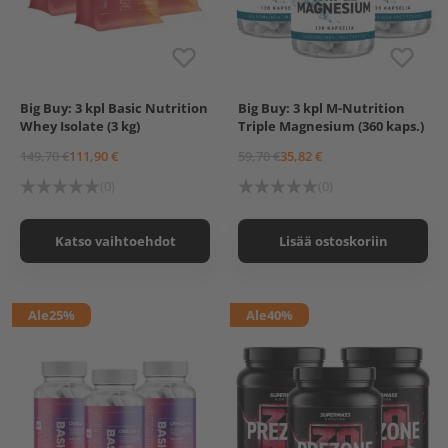
Big Buy: 3 kpl Basic Nutrition
Big Buy: 3 kpl M-Nutrition
Basic Nutrition Whey
M-Nutrition Triple
Whey Isolate (3 kg)
Triple Magnesium (360 kaps.)
Isolate, 1 kg
Magnesium, 120 kaps.
Basic Nutrition Whey
149,70 €
111,90 €
59,70 €
35,82 €
Isolate, 1 kg, Chocolate
Basic Nutrition Whey
(0)
(0)
Isolate, 1 kg, Vanilla
Katso vaihtoehdot
Lisää ostoskoriin
Ale
25%
Ale
40%