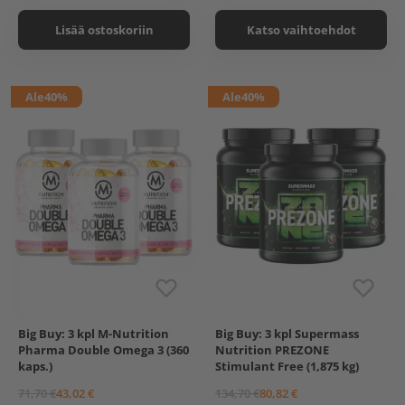
333 g, Maustamaton
Lisää ostoskoriin
Katso vaihtoehdot
Ale
40%
Ale
40%
Big Buy: 3 kpl M-Nutrition
Big Buy: 3 kpl Supermass
M-Nutrition Pharma
Supermass Nutrition
Pharma Double Omega 3 (360
Nutrition PREZONE
Double Omega 3, 120
PREZONE Stimulant free
kaps.)
kaps.
Stimulant Free (1,875 kg)
625 g
Supermass Nutrition
71,70 €
43,02 €
134,70 €
80,82 €
PREZONE Stimulant free