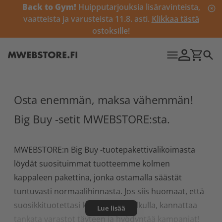
Back to Gym!
Huipputarjouksia lisäravinteista,
vaatteista ja varusteista 11.8. asti.
Klikkaa tästä
ostoksille!
Osta enemmän, maksa vähemmän!
Big Buy -setit MWEBSTORE:sta.
MWEBSTORE:n Big Buy -tuotepakettivalikoimasta
löydät suosituimmat tuotteemme kolmen
kappaleen pakettina, jonka ostamalla säästät
tuntuvasti normaalihinnasta. Jos siis huomaat, että
suosikkituotettasi kuluu purkkitolkulla, kannattaa
Lue lisää
tankata varastot täyteen ja hyödyntää kampanjat!