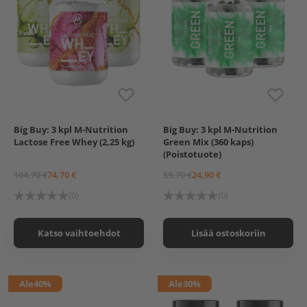
Big Buy: 3 kpl M-Nutrition
Big Buy: 3 kpl M-Nutrition
M-Nutrition Lactose Free
M-Nutrition Green Mix,
Lactose Free Whey (2,25 kg)
Green Mix (360 kaps)
Whey, 750 g
120 kaps. (Poistotuote)
(Poistotuote)
M-Nutrition Lactose Free
Whey, 750 g, Chocolate
104,70 €
74,70 €
59,70 €
24,90 €
Strawberry
M-Nutrition Lactose Free
(0)
(0)
Whey, 750 g, Vanilla Pear
Katso vaihtoehdot
Lisää ostoskoriin
Ale
40%
Ale
30%