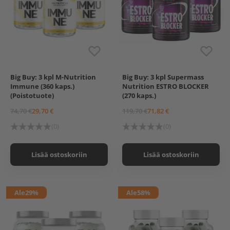
Big Buy: 3 kpl M-Nutrition
Big Buy: 3 kpl Supermass
M-Nutrition Immune, 120
Supermass Nutrition
Immune (360 kaps.)
Nutrition ESTRO BLOCKER
kaps. (Poistotuote)
ESTRO BLOCKER 90 kaps.
(Poistotuote)
(270 kaps.)
74,70 €
29,70 €
119,70 €
71,82 €
(0)
(0)
Lisää ostoskoriin
Lisää ostoskoriin
Ale
29%
Ale
58%