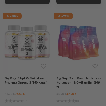
Vihreä omena
Punch
Ale
40%
Ale
26%
Big Buy: 3 kpl M-Nutrition
Big Buy: 3 kpl Basic Nutrition
M-Nutrition Pharma
Basic Nutrition Kollageeni
Pharma Omega 3 (360 kaps.)
Kollageeni & C-vitamiini (999
Omega 3, 120 kaps.
& C-vitamiini, 333 g
g)
Basic Nutrition
Kollageeni & C-vitamiini,
44,70 €
26,82 €
53,70 €
39,90 €
333 g, Marja
Basic Nutrition
(0)
(0)
Kollageeni & C-vitamiini,