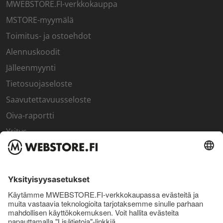
MWEBSTORE.FI-verkkokauppa
MSTORE-myymälä
Toimitus- ja ostoehdot
Alennuskoodit
Jälleenmyynti
Tietosuojaseloste
Saavutettavuusseloste
Oiva-raportti
Yritys
SISÄPIIRI
Rekisteröidy kanta-asiakkaaksi
Sisäpiirin bonusohjelma
Uutiskirje
Uutiset ja artikkelit