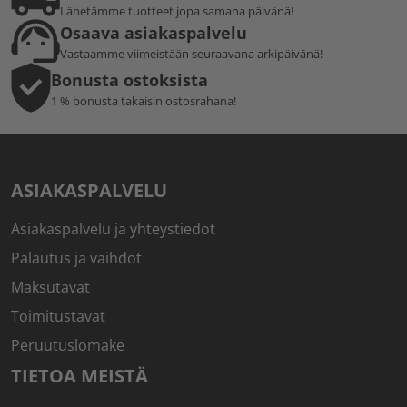
Lähetämme tuotteet jopa samana päivänä!
Osaava asiakaspalvelu
Vastaamme viimeistään seuraavana arkipäivänä!
Bonusta ostoksista
1 % bonusta takaisin ostosrahana!
ASIAKASPALVELU
Asiakaspalvelu ja yhteystiedot
Palautus ja vaihdot
Maksutavat
Toimitustavat
Peruutuslomake
TIETOA MEISTÄ