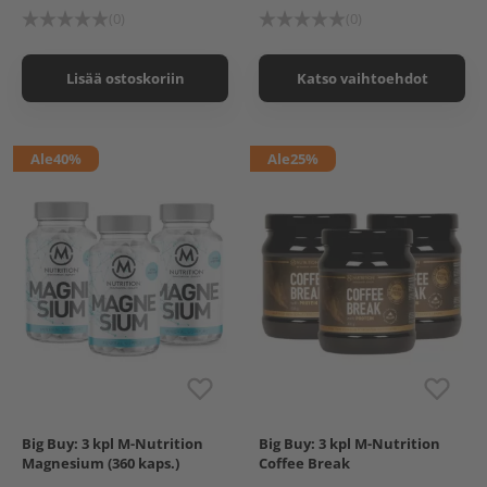
625 g, Raspberry-Lime
(0)
(0)
Supermass Nutrition
PREZONE Stimulant free
625 g, Orange
Lisää ostoskoriin
Katso vaihtoehdot
Ale
40%
Ale
25%
Big Buy: 3 kpl M-Nutrition
Big Buy: 3 kpl M-Nutrition
M-Nutrition Magnesium,
M-Nutrition Coffee Break
Magnesium (360 kaps.)
Coffee Break
120 kaps.
With Protein, 300 g
M-Nutrition Coffee Break