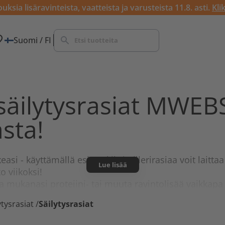
ksia lisäravinteista, vaatteista ja varusteista 11.8. asti.
Kli
Suomi / FI
säilytysrasiat MWEB
sta!
rkeasi - käyttämällä esimerkiksi
pillerirasiaa
voit laittaa
Lue lisää
o viikoksi!
a mukanasi proteiini- tai muuta ravintolisää vaikkapa t
ytysrasiat
/
Säilytysrasiat