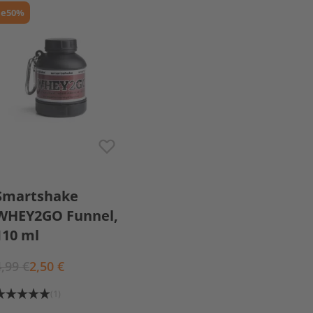
le
50%
Smartshake
WHEY2GO Funnel,
110 ml
4,99 €
2,50 €
(1)