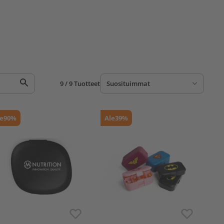
9 / 9 Tuotteet
e
90%
Ale
39%