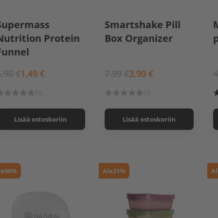
Supermass
Smartshake Pill
Nutrition Protein
Box Organizer
p
Funnel
6,90 €
1,49 €
7,99 €
3,90 €
4
(0)
(0)
Lisää ostoskoriin
Lisää ostoskoriin
le
90%
Ale
31%
Al