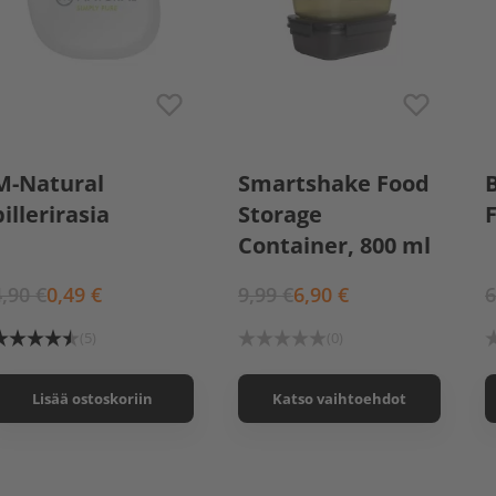
Dusky Green
M-Natural
Smartshake Food
Deep Rose
Black
pillerirasia
Storage
Container, 800 ml
4,90 €
0,49 €
9,99 €
6,90 €
6
(5)
(0)
Lisää ostoskoriin
Katso vaihtoehdot