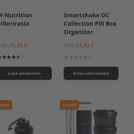
Wonder Woman
M-Nutrition
Smartshake DC
(punainen)
Superman (sininen)
illerirasia
Collection Pill Box
Organizer
,90 €
0,49 €
7,99 €
4,90 €
(3)
(0)
Lisää ostoskoriin
Katso vaihtoehdot
e
78%
Ale
37%