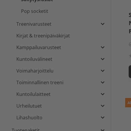
Pop socketit
Treenivarusteet
Kirjat & treenipäiväkirjat
Kamppailuvarusteet
Kuntoiluvälineet
Voimaharjoittelu
Toiminnallinen treeni
Kuntoilulaitteet
A
Urheilutuet
Lihashuolto
Tuotepaketit