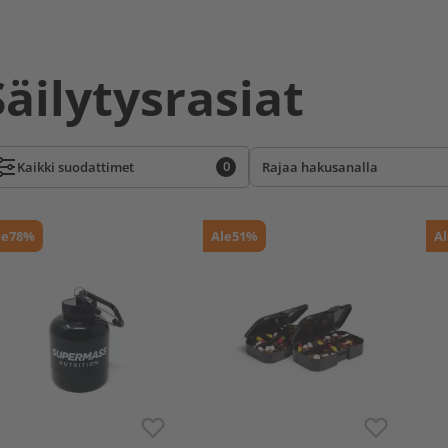
Säilytysrasiat
0
Kaikki
suodattimet
le
78%
Ale
51%
Al