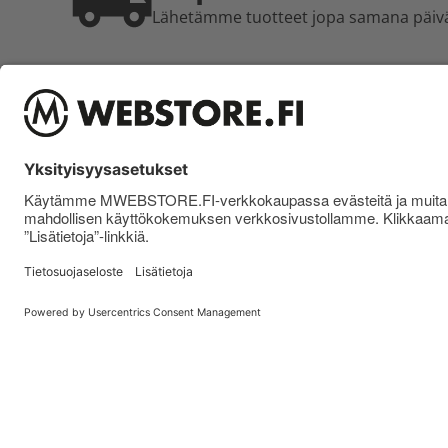
Lähetämme tuotteet jopa samana päiv
ASIAKASPALVELU
TIETO
Asiakaspalvelu ja yhteystiedot
MWEBSTO
Palautus ja vaihdot
MSTORE
Maksutavat
Toimitus
Toimitustavat
Alennus
Peruutuslomake
Jälleenm
Tietosuo
Saavute