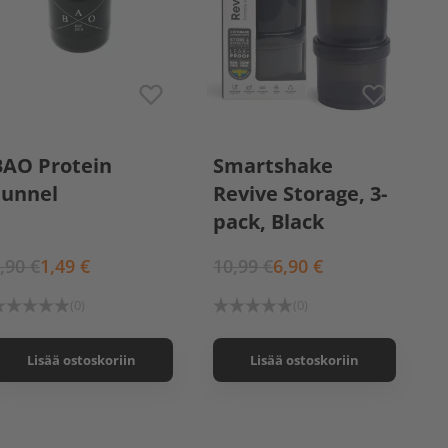
BAO Protein
Smartshake
Funnel
Revive Storage, 3-
pack, Black
,90 €
1,49 €
10,99 €
6,90 €
(0)
(0)
Lisää ostoskoriin
Lisää ostoskoriin