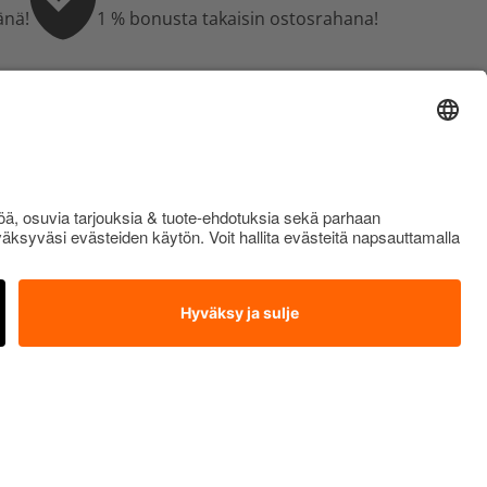
änä!
1 % bonusta takaisin ostosrahana!
akkaaksi
ma
OTA YHTEYTTÄ