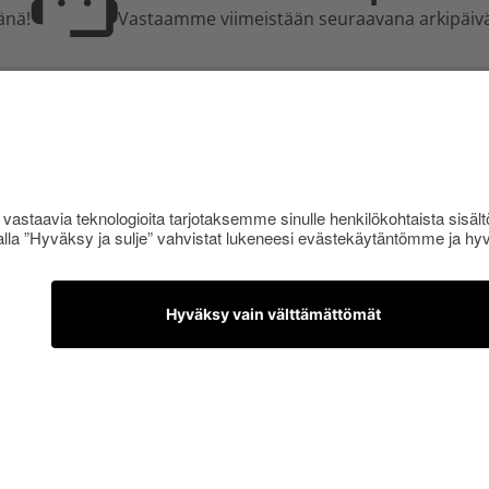
änä!
Vastaamme viimeistään seuraavana arkipäiv
A MEISTÄ
SISÄPIIRI
RE.FI-verkkokauppa
Rekisteröidy kanta-asi
-myymälä
Sisäpiirin bonusohjel
- ja ostoehdot
Uutiskirje
koodit
Uutiset ja artikkelit
yynti
jaseloste
ttavuusseloste