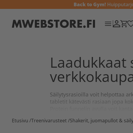
Back to Gym!
Huipputarjou
Laadukkaat 
verkkokaupa
Säilytysrasioilla voit helpottaa a
tabletit kätevästi rasiaan jopa kok
Protein funnelin
avulla voit kanta
Etusivu
/
Treenivarusteet
/
Shakerit, juomapullot & säil