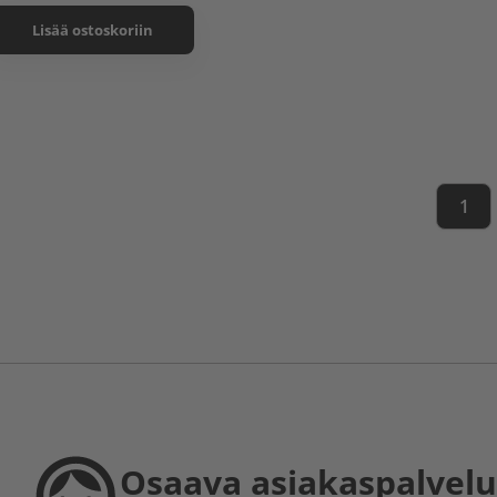
Lisää ostoskoriin
1
Osaava asiakaspalvelu