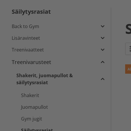
Säilytysrasiat
Back to Gym
Lisäravinteet
Treenivaatteet
Treenivarusteet
A
Shakerit, juomapullot &
säilytysrasiat
Shakerit
Juomapullot
Gym jugit
Säilytysrasiat