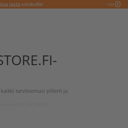
kkaa tästä
ostoksille!
sulje
STORE.FI-
 kaikki tarvitsemasi pillerit ja
reeneihin tai töihin!