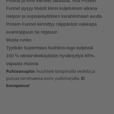
Pitävät ja tiiviit kierteet takaavat, että Protein
Funnel pysyy tiiviisti kiinni kuljetuksen aikana
Helpon ja nopeakäyttöisen karabiinihaan avulla
Protein Funnel kiinnittyy näppärästi vaikkapa
avainnippuun tai reppuun
Musta runko
Tyylikäs Supermass Nutrition-logo kyljessä
100 % elintarvikekäyttöön hyväksyttyä BPA-
vapaata muovia
Puhtaanapito
: huuhtele lämpimällä vedellä ja
putsaa tarvittaessa esim. pulloharjalla.
Ei
konepesua!