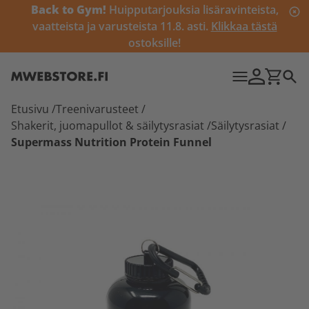
Back to Gym!
Huipputarjouksia lisäravinteista,
vaatteista ja varusteista 11.8. asti.
Klikkaa tästä
ostoksille!
Etusivu
/
Treenivarusteet
/
Shakerit, juomapullot & säilytysrasiat
/
Säilytysrasiat
/
Supermass Nutrition Protein Funnel