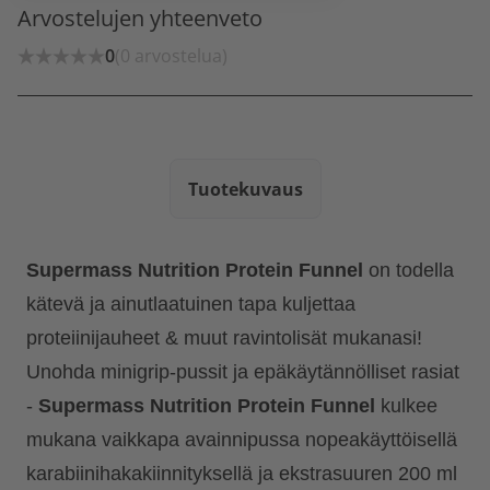
Arvostelujen yhteenveto
0
(0 arvostelua)
Tuotekuvaus
Supermass Nutrition Protein Funnel
on todella
kätevä ja ainutlaatuinen tapa kuljettaa
proteiinijauheet & muut ravintolisät mukanasi!
Unohda minigrip-pussit ja epäkäytännölliset rasiat
-
Supermass Nutrition Protein Funnel
kulkee
mukana vaikkapa avainnipussa nopeakäyttöisellä
karabiinihakakiinnityksellä ja ekstrasuuren 200 ml