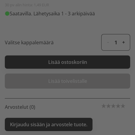
30 pv alin hinta: 1,49 EUR
Saatavilla
. Lähetysaika 1 - 3 arkipäivää
Valitse kappalemäärä
Lisää ostoskoriin
Lisää toivelistalle
Arvostelut (0)
Kirjaudu sisään ja arvostele tuote.