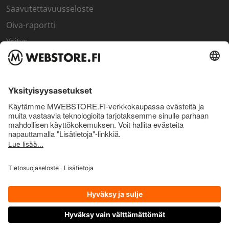
Saavutettavuusseloste
Oiva-raportti
Yritys
SISÄPIIRI
Rekisteröidy kanta-asiakkaaksi
Sisäpiirin bonusohjelma
Uutiskirje
Uutiset ja artikkelit
© Pro Nutrition Finland Oy. 2026. Kaikki oikeudet pidätetään.
OTA YHTEYTTÄ