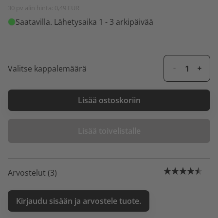
30 pv alin hinta: 0,49 EUR
Saatavilla
. Lähetysaika 1 - 3 arkipäivää
Valitse kappalemäärä
Lisää ostoskoriin
Lisää toivelistalle
Arvostelut (3)
Kirjaudu sisään ja arvostele tuote.