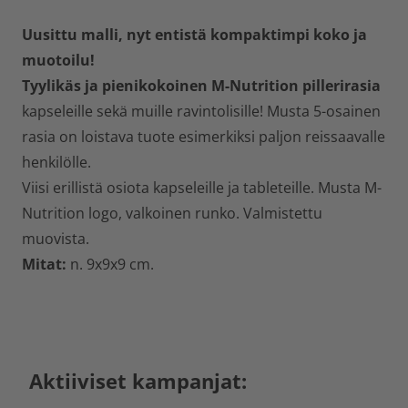
Uusittu malli, nyt entistä kompaktimpi koko ja
muotoilu!
Tyylikäs ja pienikokoinen M-Nutrition pillerirasia
kapseleille sekä muille ravintolisille! Musta 5-osainen
rasia on loistava tuote esimerkiksi paljon reissaavalle
henkilölle.
Viisi erillistä osiota kapseleille ja tableteille. Musta M-
Nutrition logo, valkoinen runko. Valmistettu
muovista.
Mitat:
n. 9x9x9 cm.
Aktiiviset kampanjat: