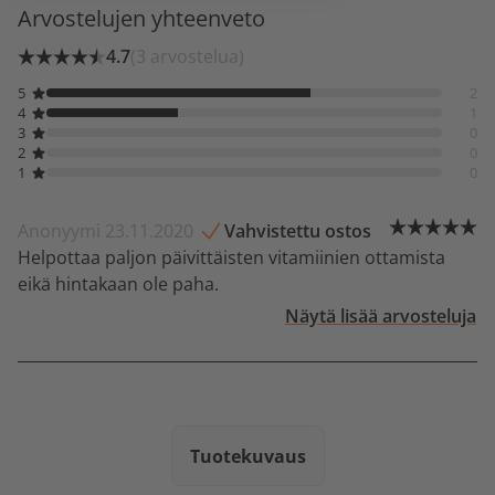
Arvostelujen yhteenveto
4.7
(3 arvostelua)
5
2
4
1
3
0
2
0
1
0
Anonyymi 23.11.2020
Vahvistettu ostos
Helpottaa paljon päivittäisten vitamiinien ottamista
eikä hintakaan ole paha.
Näytä lisää arvosteluja
Tuotekuvaus