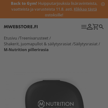
Back to Gym!
Huipputarjouksia lisäravinteista,
vaatteista ja varusteista 11.8. asti.
Klikkaa tästä
ostoksille!
Etusivu
/
Treenivarusteet
/
Shakerit, juomapullot & säilytysrasiat
/
Säilytysrasiat
/
M-Nutrition pillerirasia