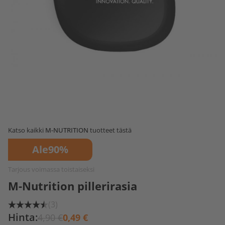
Katso kaikki
M-NUTRITION
tuotteet tästä
Ale
90%
Tarjous voimassa toistaiseksi
M-Nutrition pillerirasia
(3)
Hinta:
4,90 €
0,49 €