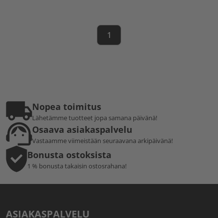
1
Nopea toimitus
Lähetämme tuotteet jopa samana päivänä!
Osaava asiakaspalvelu
Vastaamme viimeistään seuraavana arkipäivänä!
Bonusta ostoksista
1 % bonusta takaisin ostosrahana!
ASIAKASPALVELU