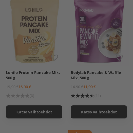
Lohilo Protein Pancake Mix,
Bodylab Pancake & Waffle
Cinnabun
Ultimate Chocolate
500 g
Mix, 500 g
Vanilla Dream
Vanilla
Chocolate Chip
Classic
19,90 €
16,90 €
14,90 €
11,90 €
(0)
(11)
Katso vaihtoehdot
Katso vaihtoehdot