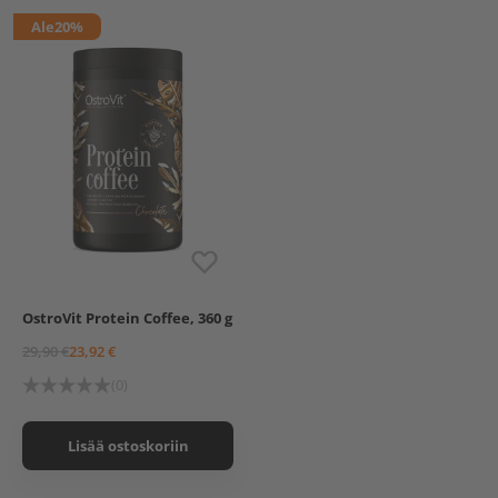
290 ml, Raspberry
Ale
20%
Bodylab Zero Topping
290 ml, Apple Cinnamon
Bodylab Pancake &
Waffle Mix, 500 g,
Ultimate Chocolate
Bodylab Pancake &
Waffle Mix, 500 g,
Chocolate Chip
Bodylab Pancake &
Waffle Mix, 500 g, Classic
OstroVit Protein Coffee, 360 g
29,90 €
23,92 €
(0)
Lisää ostoskoriin