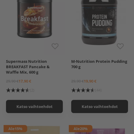
Supermass Nutrition
M-Nutrition Protein Pudding
Chocolate
Kanelipulla
BREAKFAST Pancake &
700 g
Vanilla-Blueberry
Waffle Mix, 600 g
29,90 €
17,90 €
29,90 €
19,90 €
(2)
(44)
Katso vaihtoehdot
Katso vaihtoehdot
Ale
15%
Ale
20%