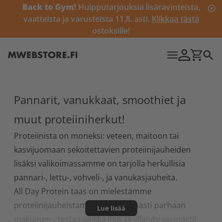
Back to Gym!
Huipputarjouksia lisäravinteista,
vaatteista ja varusteista 11.8. asti.
Klikkaa tästä
ostoksille!
Pannarit, vanukkaat, smoothiet ja
muut proteiiniherkut!
Proteiinista on moneksi: veteen, maitoon tai
kasvijuomaan sekoitettavien proteiinijauheiden
lisäksi valikoimassamme on tarjolla herkullisia
pannari-, lettu-, vohveli-, ja vanukasjauheita.
All Day Protein taas on mielestämme
proteiinijauheistamme ehdottomasti parhaan
Lue lisää
makuinen - testaa vaikka itse, ja yllätyty varmasti!