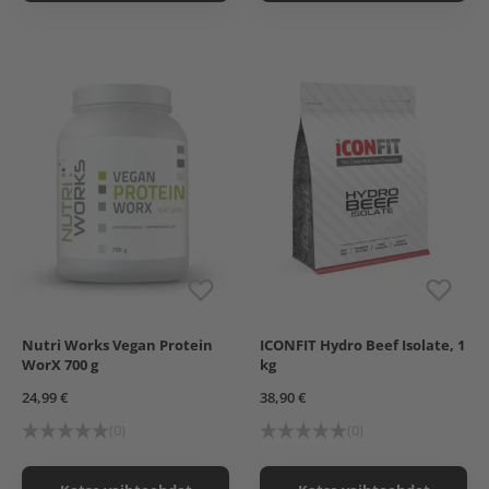
Nutri Works Vegan Protein
ICONFIT Hydro Beef Isolate, 1
Chocolate
Suklaa
Maustamaton
WorX 700 g
kg
Natural (maustamaton)
24,99 €
38,90 €
(0)
(0)