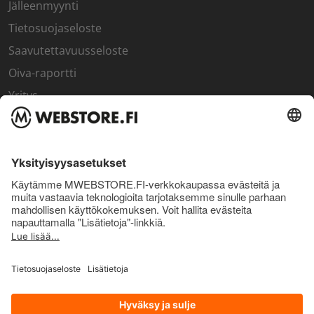
Jälleenmyynti
Tietosuojaseloste
Saavutettavuusseloste
Oiva-raportti
Yritys
SISÄPIIRI
Rekisteröidy kanta-asiakkaaksi
Sisäpiirin bonusohjelma
Uutiskirje
Uutiset ja artikkelit