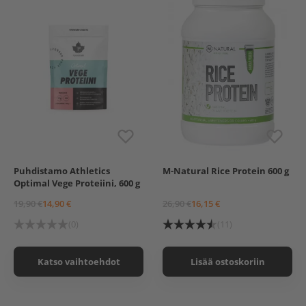
Puhdistamo Athletics
M-Natural Rice Protein 600 g
Mansikka
Suklaa
Optimal Vege Proteiini, 600 g
Vanilja
19,90 €
14,90 €
26,90 €
16,15 €
(0)
(11)
Katso vaihtoehdot
Lisää ostoskoriin