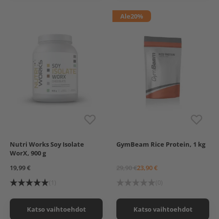
Ale
20%
Nutri Works Soy Isolate
GymBeam Rice Protein, 1 kg
Chocolate
Unflavored
Vanilla
WorX, 900 g
Strawberry
Chocolate
19,99 €
29,90 €
23,90 €
(1)
(0)
Katso vaihtoehdot
Katso vaihtoehdot