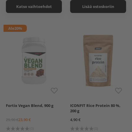
Katso vaihtoehdot
Lisää ostoskoriin
Ale
20%
Fortix Vegan Blend, 900 g
ICONFIT Rice Protein 80 %,
Vanilla
Chocolate
200 g
29,90 €
23,90 €
4,90 €
(0)
(0)