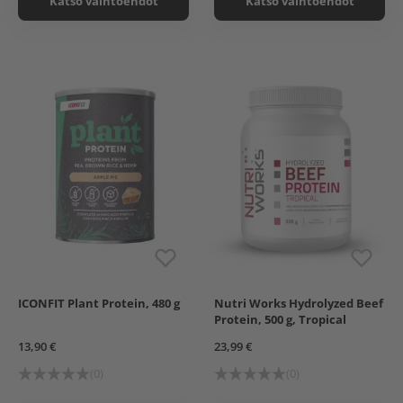
Katso vaihtoehdot
Katso vaihtoehdot
ICONFIT Plant Protein, 480 g
Nutri Works Hydrolyzed Beef
Chocolate
Protein, 500 g, Tropical
Mango (Stevia)
Apple Pie
13,90 €
23,99 €
(0)
(0)