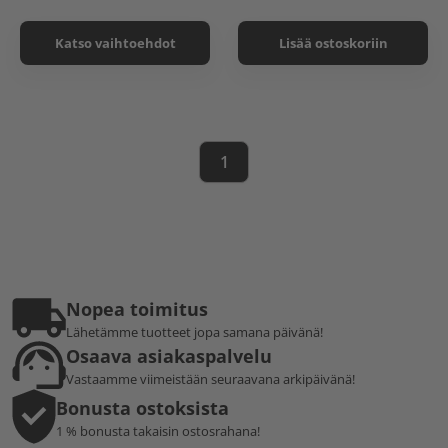
Katso vaihtoehdot
Lisää ostoskoriin
1
Nopea toimitus
Lähetämme tuotteet jopa samana päivänä!
Osaava asiakaspalvelu
Vastaamme viimeistään seuraavana arkipäivänä!
Bonusta ostoksista
1 % bonusta takaisin ostosrahana!