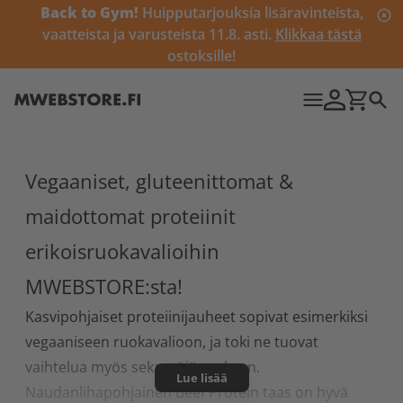
Back to Gym!
Huipputarjouksia lisäravinteista,
vaatteista ja varusteista 11.8. asti.
Klikkaa tästä
ostoksille!
Vegaaniset, gluteenittomat &
maidottomat proteiinit
erikoisruokavalioihin
MWEBSTORE:sta!
Kasvipohjaiset proteiinijauheet sopivat esimerkiksi
vegaaniseen ruokavalioon, ja toki ne tuovat
vaihtelua myös sekasyöjän arkeen.
Lue lisää
Naudanlihapohjainen Beef Protein taas on hyvä