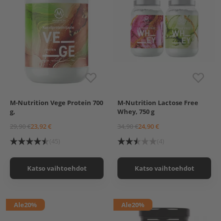
M-Nutrition Vege Protein 700
M-Nutrition Lactose Free
Suklaa
Maustamaton
Chocolate Strawberry
g,
Whey, 750 g
Vanilja
Vanilla Pear
29,90 €
23,92 €
34,90 €
24,90 €
(45)
(4)
Katso vaihtoehdot
Katso vaihtoehdot
Ale
20%
Ale
20%