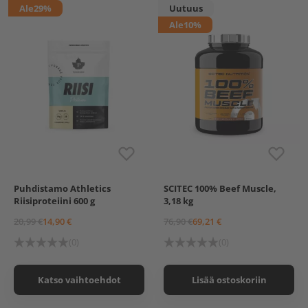
Ale
29%
Uutuus
Ale
10%
Puhdistamo Athletics
SCITEC 100% Beef Muscle,
Maustamaton
Vanilja
Riisiproteiini 600 g
3,18 kg
20,99 €
14,90 €
76,90 €
69,21 €
(0)
(0)
Katso vaihtoehdot
Lisää ostoskoriin