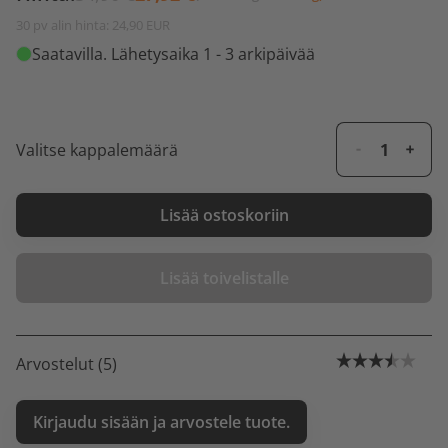
30 pv alin hinta: 24,90 EUR
Saatavilla
. Lähetysaika 1 - 3 arkipäivää
Valitse kappalemäärä
Lisää ostoskoriin
Lisää toivelistalle
Arvostelut (5)
Kirjaudu sisään ja arvostele tuote.