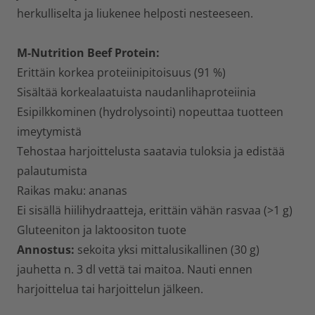
herkulliselta ja liukenee helposti nesteeseen.
M-Nutrition Beef Protein:
Erittäin korkea proteiinipitoisuus (91 %)
Sisältää korkealaatuista naudanlihaproteiinia
Esipilkkominen (hydrolysointi) nopeuttaa tuotteen
imeytymistä
Tehostaa harjoittelusta saatavia tuloksia ja edistää
palautumista
Raikas maku: ananas
Ei sisällä hiilihydraatteja, erittäin vähän rasvaa (>1 g)
Gluteeniton ja laktoositon tuote
Annostus:
sekoita yksi mittalusikallinen (30 g)
jauhetta n. 3 dl vettä tai maitoa. Nauti ennen
harjoittelua tai harjoittelun jälkeen.