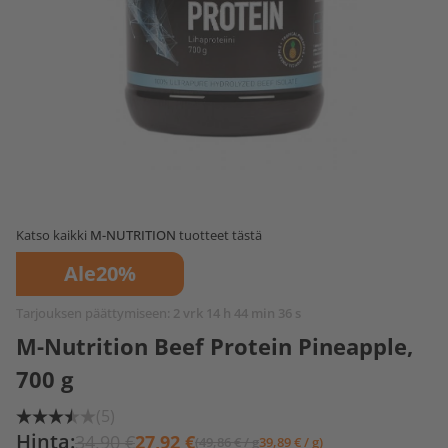
Katso kaikki
M-NUTRITION
tuotteet tästä
Ale
20%
Tarjouksen päättymiseen:
2 vrk 14 h 44 min 36 s
M-Nutrition Beef Protein Pineapple,
700 g
(5)
Hinta:
34,90 €
27,92 €
(49,86 € / g
39,89 € / g)