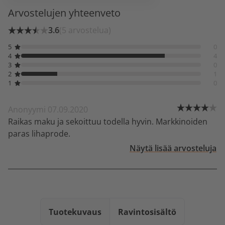
Arvostelujen yhteenveto
3.6
(5 arvostelua)
5
0
4
4
3
0
2
1
1
0
Anonyymi 07.09.2020
Raikas maku ja sekoittuu todella hyvin. Markkinoiden
paras lihaprode.
Näytä lisää arvosteluja
Tuotekuvaus
Ravintosisältö