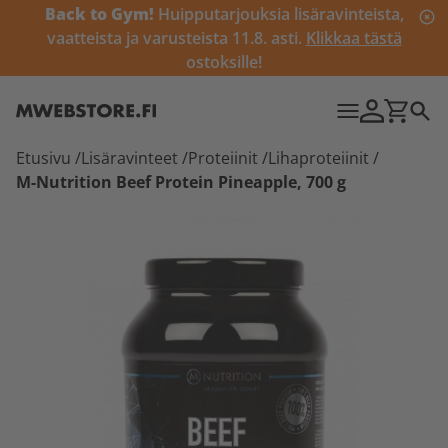
Back to Gym!
Huipputarjouksia lisäravinteista,
vaatteista ja varusteista 11.8. asti.
Klikkaa tästä
ostoksille!
Etusivu
/
Lisäravinteet
/
Proteiinit
/
Lihaproteiinit
/
M-Nutrition Beef Protein Pineapple, 700 g