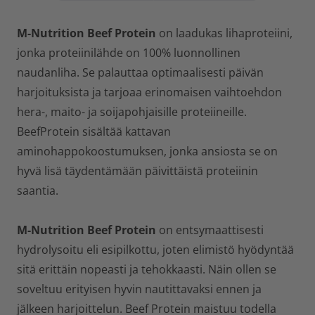
M-Nutrition Beef Protein
on laadukas lihaproteiini,
jonka proteiinilähde on 100% luonnollinen
naudanliha. Se palauttaa optimaalisesti päivän
harjoituksista ja tarjoaa erinomaisen vaihtoehdon
hera-, maito- ja soijapohjaisille proteiineille.
BeefProtein sisältää kattavan
aminohappokoostumuksen, jonka ansiosta se on
hyvä lisä täydentämään päivittäistä proteiinin
saantia.
M-Nutrition
Beef Protein
on entsymaattisesti
hydrolysoitu eli esipilkottu, joten elimistö hyödyntää
sitä erittäin nopeasti ja tehokkaasti. Näin ollen se
soveltuu erityisen hyvin nautittavaksi ennen ja
jälkeen harjoittelun. Beef Protein maistuu todella