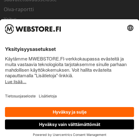
Oiva-raportti
Yritys
SISÄPIIRI
Rekisteröidy kanta-asiakkaaksi
Sisäpiirin bonusohjelma
Uutiskirje
Uutiset ja artikkelit
© Pro Nutrition Finland Oy. 2026. Kaikki oikeudet pidätetään.
OTA YHTEYTTÄ