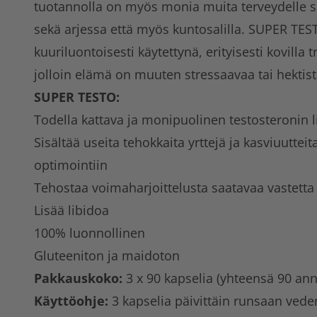
tuotannolla on myös monia muita terveydelle su
sekä arjessa että myös kuntosalilla. SUPER TES
kuuriluontoisesti käytettynä, erityisesti kovilla t
jolloin elämä on muuten stressaavaa tai hektis
SUPER TESTO:
Todella kattava ja monipuolinen testosteronin l
Sisältää useita tehokkaita yrttejä ja kasviuutteit
optimointiin
Tehostaa voimaharjoittelusta saatavaa vastetta
Lisää libidoa
100% luonnollinen
Gluteeniton ja maidoton
Pakkauskoko:
3 x 90 kapselia (yhteensä 90 ann
Käyttöohje:
3 kapselia päivittäin runsaan vede