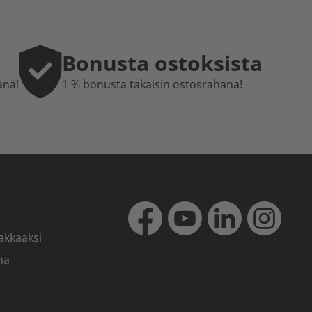
Bonusta ostoksista
änä!
1 % bonusta takaisin ostosrahana!
akkaaksi
ma