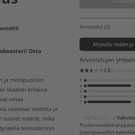
Lisää toive
Arvostelut (2)
osisältö
Kirjaudu sisään ja
oboosteri! Osta
Arvostelujen yhtee
2.5
(2 arvostel
 ja monipuolisin
5
4
an skaalan erilaisia
3
2
oivat omaa
1
ta saatavaa vastetta ja
"" 08.08.2022
Vahvist
on suuret määrät, mikä
Puolenvuodenharppaus y
tyneellä testosteronin
treenipainoihin kaksviik