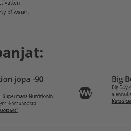
t vatten
ty of water.
panjat:
ion jopa -90
Big B
Big Buy 
alennuk
i Supermass Nutritionin
Katso tä
 Gym -kampanasta!
uotteet!