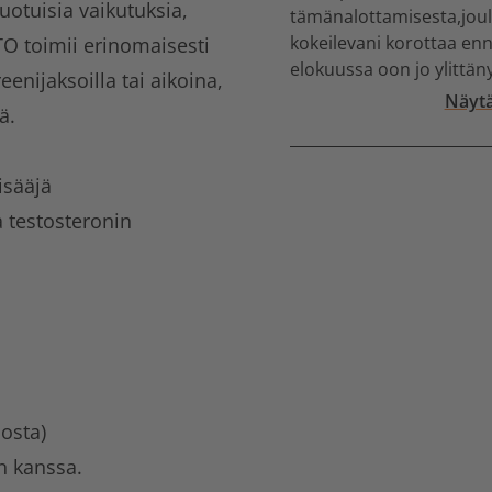
otuisia vaikutuksia,
tämänalottamisesta,joul
kokeilevani korottaa enn
TO toimii erinomaisesti
elokuussa oon jo ylittänyt
reenijaksoilla tai aikoina,
Näytä
tä.
isääjä
a testosteronin
osta)
n kanssa.