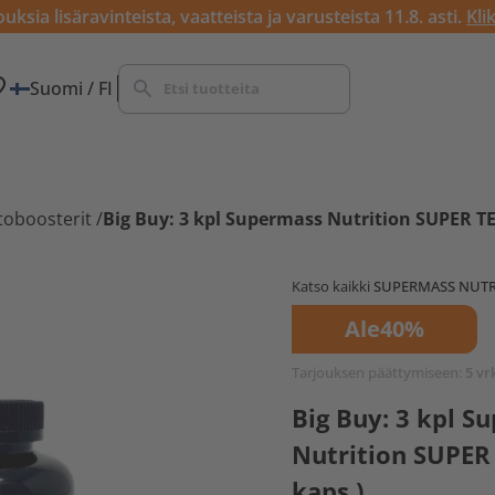
ksia lisäravinteista, vaatteista ja varusteista 11.8. asti.
Kli
Suomi / FI
toboosterit
/
Big Buy: 3 kpl Supermass Nutrition SUPER TE
Katso kaikki
SUPERMASS NUTR
Ale
40%
Tarjouksen päättymiseen:
5 vr
Big Buy: 3 kpl S
Nutrition SUPER
kaps.)