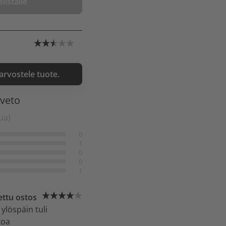
listalle
 arvostele tuote.
nveto
ua)
0
1
0
0
1
ettu ostos
löspäin tuli
koa