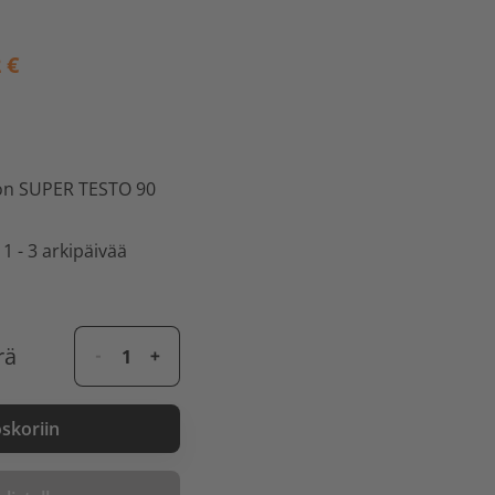
 €
ion SUPER TESTO 90
 1 - 3 arkipäivää
rä
oskoriin