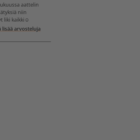
ukuussa aattelin
ätyksiä niin
 liki kaikki☺️
 lisää arvosteluja