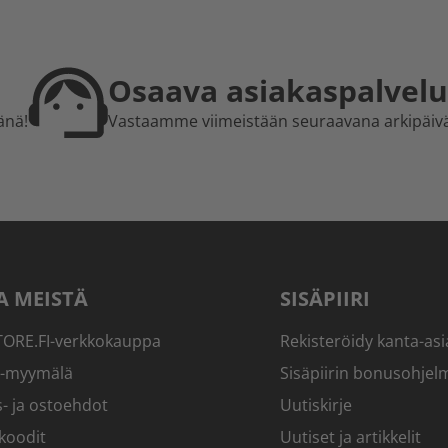
Osaava asiakaspalvelu
änä!
Vastaamme viimeistään seuraavana arkipäiv
A MEISTÄ
SISÄPIIRI
RE.FI-verkkokauppa
Rekisteröidy kanta-asi
-myymälä
Sisäpiirin bonusohjel
- ja ostoehdot
Uutiskirje
koodit
Uutiset ja artikkelit