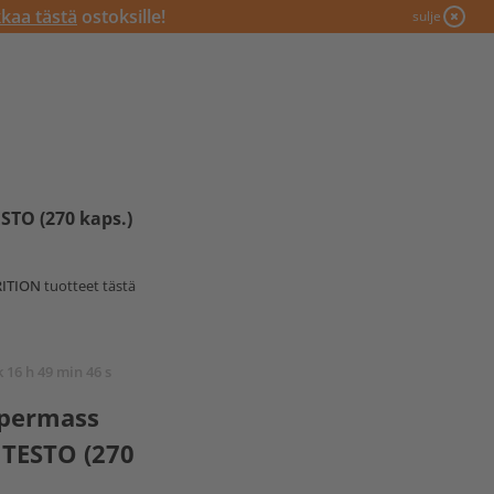
kkaa tästä
ostoksille!
sulje
STO (270 kaps.)
ITION
tuotteet tästä
k 16 h 49 min 45 s
upermass
 TESTO (270