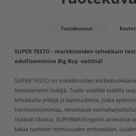
Tuotekuvaus
Ravint
SUPER TESTO - markkinoiden tehokkain test
edullisemmine Big Buy -settinä!
SUPER TESTO on markkinoiden korkealuokkaisin
testosteronin lisääjä. Tuote sisältää todella laaj
tehokkaita yrttejä ja kasviuutteita, jotka optim
hormonitoimintaa, tehostavat voimaharjoittelus
lisäävät libidoa. SUPERMASS-tyyliin ainesosia 
takaa tuotteen toimivuuden entisestään. Lisään