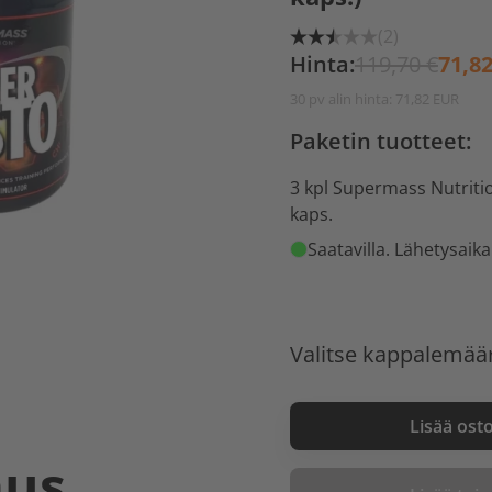
(2)
Hinta:
119,70 €
71,82
30 pv alin hinta: 71,82 EUR
Paketin tuotteet:
3 kpl Supermass Nutrit
kaps.
Saatavilla
. Lähetysaika
Valitse kappalemää
Lisää ost
aus