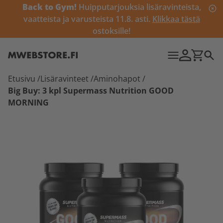
Back to Gym!
Huipputarjouksia lisäravinteista,
vaatteista ja varusteista 11.8. asti.
Klikkaa tästä
ostoksille!
Etusivu
/
Lisäravinteet
/
Aminohapot
/
Big Buy: 3 kpl Supermass Nutrition GOOD
MORNING