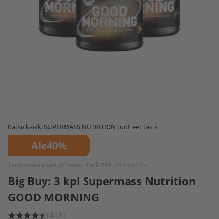
Katso kaikki
SUPERMASS NUTRITION
tuotteet tästä
Ale
40%
Tarjouksen päättymiseen:
3 vrk 20 h 48 min 14 s
Big Buy: 3 kpl Supermass Nutrition
GOOD MORNING
(418)