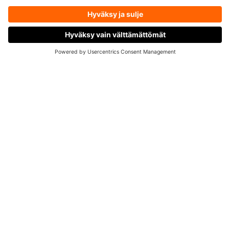
Tuotekuvaus
Ravintosisältö
OTA YHTEYTTÄ
Big Buy: 3 kpl Supermass Nutrition
GOOD MORNING
-
aamujuomajauheita
huippuedullisesti
Kaipaatko helppoa ratkaisua kiireisiin
arkiaamuihin, tai lisää luksusta viikonlopun
hitaampiin herätyksiin?
Good Morning on täydellinen all-in-one-tuote heti
aamulla nautittavaksi:
Good Morning valmistuu hetkessä vesilasissa tai
shakerissa, ja se maistuu ihanan raikkaalta
Good Morning soveltuu gluteenittomaan ja
vegaaniseen ruokavalioon, ja se ei sisällä lisättyä
sokeria