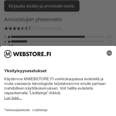
Kirjaudu sisään ja arvostele tuote.
Arvostelujen yhteenveto
4.7
(418 arvostelua)
5
333
4
72
3
10
2
1
1
2
Raikas ja hyvä
S.K 02.12.2025
Vahvistettu ostos
Tästä mojito limestä tuli heittämällä paras Good
morning. Ihan paras. Freesi maku!
Näytä lisää arvosteluja