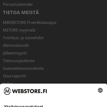
Peruutuslomake
TIETOA MEISTÄ
MWEBSTORE.FI-verkkokauppa
MSTORE-myymälä
Toimitus- ja ostoehdot
Alennuskoodit
Jälleenmyynti
Tietosuojaseloste
Saavutettavuusseloste
Oiva-raportti
Yritys
SISÄPIIRI
Rekisteröidy kanta-asiakkaaksi