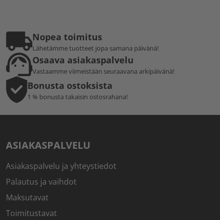
Nopea toimitus
Lähetämme tuotteet jopa samana päivänä!
Osaava asiakaspalvelu
Vastaamme viimeistään seuraavana arkipäivänä!
Bonusta ostoksista
1 % bonusta takaisin ostosrahana!
ASIAKASPALVELU
Asiakaspalvelu ja yhteystiedot
Palautus ja vaihdot
Maksutavat
Toimitustavat