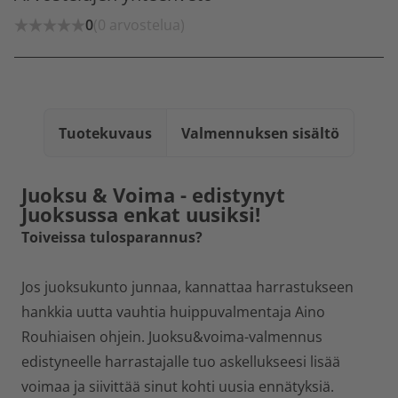
0
(0 arvostelua)
Tuotekuvaus
Valmennuksen sisältö
Juoksu & Voima - edistynyt
Juoksussa enkat uusiksi!
Toiveissa tulosparannus?
Jos juoksukunto junnaa, kannattaa harrastukseen
hankkia uutta vauhtia huippuvalmentaja Aino
Rouhiaisen ohjein. Juoksu&voima-valmennus
edistyneelle harrastajalle tuo askellukseesi lisää
voimaa ja siivittää sinut kohti uusia ennätyksiä.