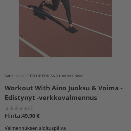
Katso kaikki
FITCLUB FINLAND
tuotteet tästä
Workout With Aino Juoksu & Voima -
Edistynyt -verkkovalmennus
(0)
Hinta:
49,90 €
Valmennuksen aloituspäivä