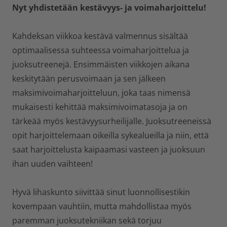
Nyt yhdistetään kestävyys- ja voimaharjoittelu!
Kahdeksan viikkoa kestävä valmennus sisältää
optimaalisessa suhteessa voimaharjoittelua ja
juoksutreenejä. Ensimmäisten viikkojen aikana
keskitytään perusvoimaan ja sen jälkeen
maksimivoimaharjoitteluun, joka taas nimensä
mukaisesti kehittää maksimivoimatasoja ja on
tärkeää myös kestävyysurheilijalle. Juoksutreeneissä
opit harjoittelemaan oikeilla sykealueilla ja niin, että
saat harjoittelusta kaipaamasi vasteen ja juoksuun
ihan uuden vaihteen!
Hyvä lihaskunto siivittää sinut luonnollisestikin
kovempaan vauhtiin, mutta mahdollistaa myös
paremman juoksutekniikan sekä torjuu