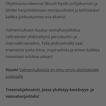
Ohjelmassa rakennat fiksusti hyvän pohjakunnon ja
lähdet harjoittelemaan monipuolisesti ja kehittävästi
kaikkia juoksukunnon osa-alueita!
Valmennukseen kuuluu voimaharjoittelua
salitreenein yhdistettynä peruskunto- ja
intervallitreeneihin. Tällä yhdistelmällä saat
treeneistä uutta intoa, inspiraatiota ja ennen kaikkea
toivomiasi tuloksia aikaan!
Huom!
Valmennuksesta on oma versio aloittelevalle
juoksijalle
Treeniohjelmointi, jossa yhdistyy kestävyys- ja
voimaharjoittelu!