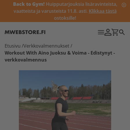
Back to Gym!
Huipputarjouksia lisäravinteista,
vaatteista ja varusteista 11.8. asti.
Klikkaa tästä
ostoksille!
Etusivu
/
Verkkovalmennukset
/
Workout With Aino Juoksu & Voima - Edistynyt -
verkkovalmennus