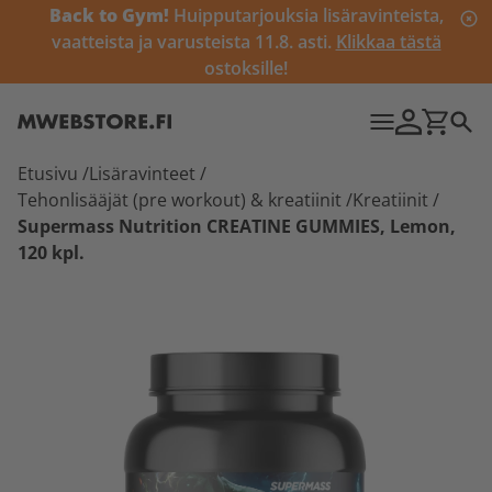
Back to Gym!
Huipputarjouksia lisäravinteista,
vaatteista ja varusteista 11.8. asti.
Klikkaa tästä
ostoksille!
Etusivu
/
Lisäravinteet
/
Tehonlisääjät (pre workout) & kreatiinit
/
Kreatiinit
/
Supermass Nutrition CREATINE GUMMIES, Lemon,
120 kpl.