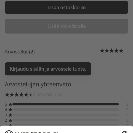
Lisää ostoskoriin
Lisää toivelistalle
Arvostelut (2)
Kirjaudu sisään ja arvostele tuote.
Arvostelujen yhteenveto
5
(2 arvostelua)
5
2
4
0
3
0
2
0
1
0