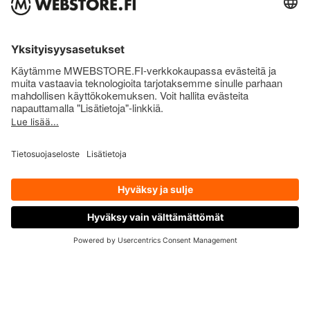
Super tuote, hyvä maku!
KM 16.06.2026
Jos ei tykkää jauheista, on tämä ihan super vaihtoehto.
Makukin on hyvä ja raikas! En treenaa kasvattaakseni
lihasta, vaan käytän kreatiinia sen muiden hyötyjen
takia. 5/5.
Näytä lisää arvosteluja
Tuotekuvaus
Ravintosisältö
OTA YHTEYTTÄ
Supermass Nutrition CREATINE
GUMMIES: takuulla markkinoiden
maistuvin treenitehon lisääjä!
CREATINE GUMMIES | PURE POWER IN EVERY