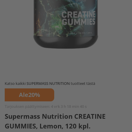
Katso kaikki
SUPERMASS NUTRITION
tuotteet tästä
Ale
20%
Tarjouksen päättymiseen:
4 vrk 3 h 18 min 39 s
Supermass Nutrition CREATINE
GUMMIES, Lemon, 120 kpl.