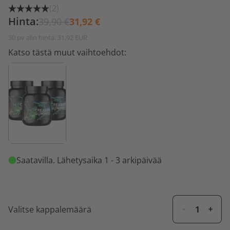
(2)
Hinta:
39,90 €
31,92 €
30 pv alin hinta: 31,92 EUR
Katso tästä muut vaihtoehdot:
Saatavilla
. Lähetysaika 1 - 3 arkipäivää
Valitse kappalemäärä