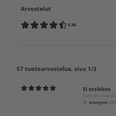
Arvostelut
4.86
57 tuotearvostelua, sivu 1/3
Ei otsikkoa
Tämä ollut mun lu
Anonyymi
27 