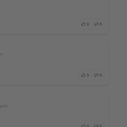
0
0
??
0
0
yvin.
0
0