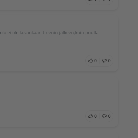
 olo ei ole kovankaan treenin jälkeen,kuin puulla
0
0
0
0