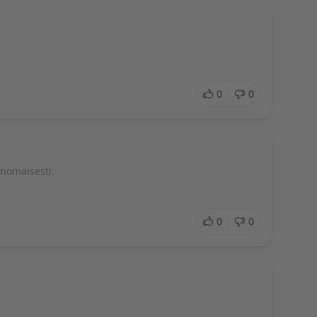
0
0
inomaisesti.
0
0