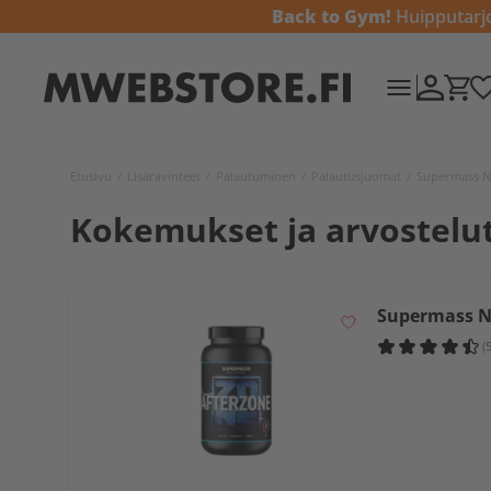
Back to Gym!
Huipputarjou
Etusivu
/
Lisäravinteet
/
Palautuminen
/
Palautusjuomat
/
Supermass N
Kokemukset ja arvostelu
Supermass N
(