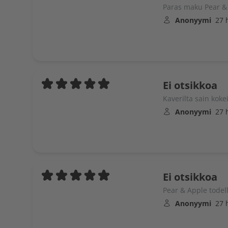
Paras maku Pear & 
Anonyymi
27 
Ei otsikkoa
Kaverilta sain kokei
Anonyymi
27 
Ei otsikkoa
Pear & Apple todel
Anonyymi
27 