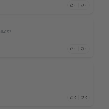
0
0
lla????
0
0
0
0