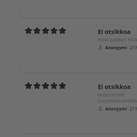
Ei otsikkoa
Paras palkkari mitä
Anonyymi
27 
Ei otsikkoa
Huipputuote!
Suosittelen erittäi
Anonyymi
27 