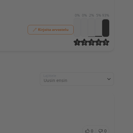
0%
0%
2%
5%
93%
Kirjoita arvostelu
1
2
3
4
5
Lajittele
0
0