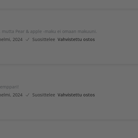
ö, mutta Pear & apple -maku ei omaan makuuni.
helmi, 2024
Suosittelee
Vahvistettu ostos
lemppari!
helmi, 2024
Suosittelee
Vahvistettu ostos