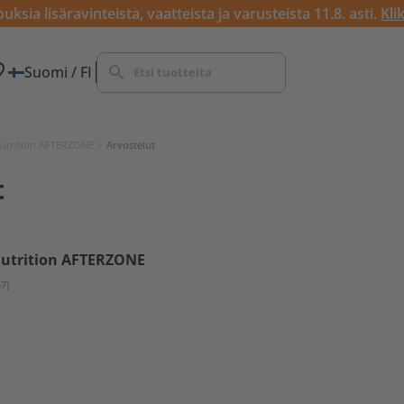
ksia lisäravinteista, vaatteista ja varusteista 11.8. asti.
Kli
Suomi / FI
utrition AFTERZONE
/
Arvostelut
t
utrition AFTERZONE
57)