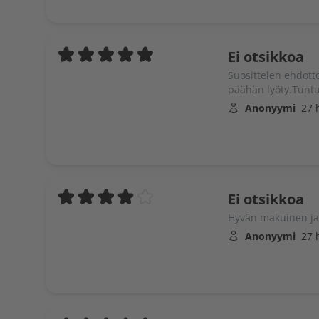
Ei otsikkoa
Suosittelen ehdotto
päähän lyöty.Tuntu
Anonyymi
27 
Ei otsikkoa
Hyvän makuinen ja t
Anonyymi
27 