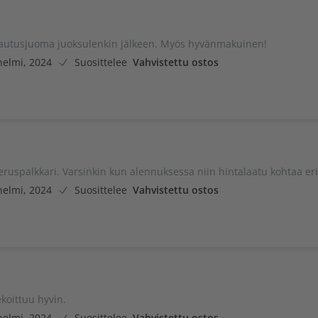
autusjuoma juoksulenkin jälkeen. Myös hyvänmakuinen!
helmi, 2024
Suosittelee
Vahvistettu ostos
uspalkkari. Varsinkin kun alennuksessa niin hintalaatu kohtaa er
helmi, 2024
Suosittelee
Vahvistettu ostos
ekoittuu hyvin.
helmi, 2024
Suosittelee
Vahvistettu ostos