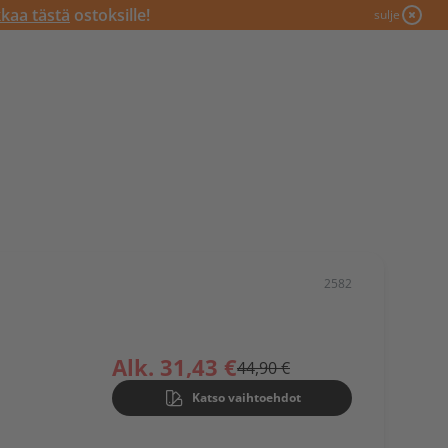
kkaa tästä
ostoksille!
sulje
2582
Alk. 31,43 €
44,90 €
Katso vaihtoehdot