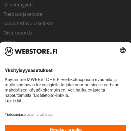
Jälleenmyynti
Tietosuojaseloste
Saavutettavuusseloste
Oiva-raportti
Yritys
SISÄPIIRI
Rekisteröidy kanta-asiakkaaksi
Sisäpiirin bonusohjelma
Uutiskirje
Uutiset ja artikkelit