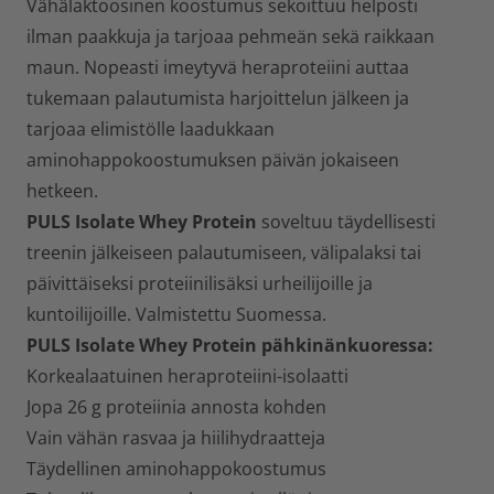
Vähälaktoosinen koostumus sekoittuu helposti
ilman paakkuja ja tarjoaa pehmeän sekä raikkaan
maun. Nopeasti imeytyvä heraproteiini auttaa
tukemaan palautumista harjoittelun jälkeen ja
tarjoaa elimistölle laadukkaan
aminohappokoostumuksen päivän jokaiseen
hetkeen.
PULS Isolate Whey Protein
soveltuu täydellisesti
treenin jälkeiseen palautumiseen, välipalaksi tai
päivittäiseksi proteiinilisäksi urheilijoille ja
kuntoilijoille. Valmistettu Suomessa.
PULS Isolate Whey Protein pähkinänkuoressa:
Korkealaatuinen heraproteiini-isolaatti
Jopa 26 g proteiinia annosta kohden
Vain vähän rasvaa ja hiilihydraatteja
Täydellinen aminohappokoostumus