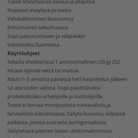
Tukee lihasmassan kasvua ja ylläpitoa
Nopeasti imeytyvä proteiini
Vähälaktoosinen koostumus
Erinomainen sekoittuvuus
Sopii palautumiseen ja välipalaksi
Valmistettu Suomessa
Käyttöohjeet
Sekoita sheikkerissä 1 annosmitallinen (30 g) 250
ml:aan kylmää vettä tai maitoa.
Nauti 1–3 annosta päivässä heti harjoittelun jälkeen
tai aterioiden välissä. Sopii päivittäiseksi
proteiinilisäksi urheilijoille ja kuntoilijoille.
Tuote ei korvaa monipuolista ruokavaliota ja
terveellistä elämäntapaa. Säilytä kuivassa, viileässä
paikassa, poissa suorasta auringonvalosta.
Säilytettävä pienten lasten ulottumattomissa.