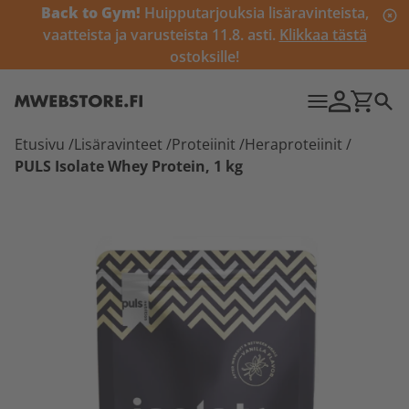
Back to Gym!
Huipputarjouksia lisäravinteista,
vaatteista ja varusteista 11.8. asti.
Klikkaa tästä
ostoksille!
Etusivu
/
Lisäravinteet
/
Proteiinit
/
Heraproteiinit
/
PULS Isolate Whey Protein, 1 kg