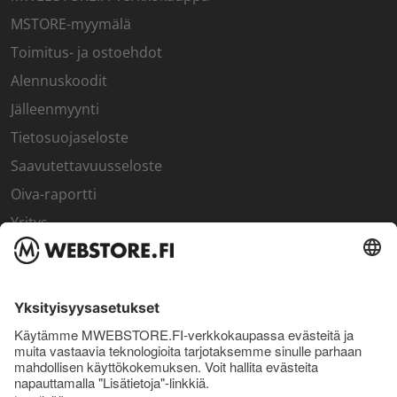
MSTORE-myymälä
Toimitus- ja ostoehdot
Alennuskoodit
Jälleenmyynti
Tietosuojaseloste
Saavutettavuusseloste
Oiva-raportti
Yritys
SISÄPIIRI
Rekisteröidy kanta-asiakkaaksi
Sisäpiirin bonusohjelma
Uutiskirje
Uutiset ja artikkelit