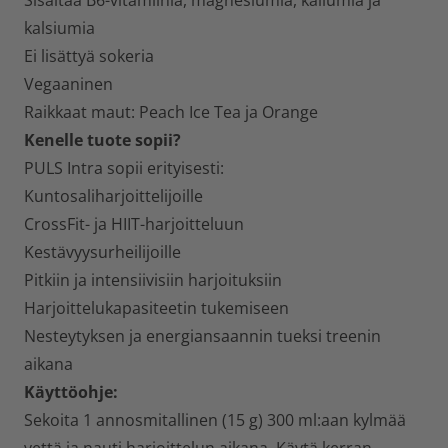
Sisältää B6-vitamiinia, magnesiumia, kaliumia ja
kalsiumia
Ei lisättyä sokeria
Vegaaninen
Raikkaat maut: Peach Ice Tea ja Orange
Kenelle tuote sopii?
PULS Intra sopii erityisesti:
Kuntosaliharjoittelijoille
CrossFit- ja HIIT-harjoitteluun
Kestävyysurheilijoille
Pitkiin ja intensiivisiin harjoituksiin
Harjoittelukapasiteetin tukemiseen
Nesteytyksen ja energiansaannin tueksi treenin
aikana
Käyttöohje:
Sekoita 1 annosmitallinen (15 g) 300 ml:aan kylmää