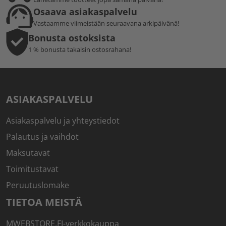
Osaava asiakaspalvelu
Vastaamme viimeistään seuraavana arkipäivänä!
Bonusta ostoksista
1 % bonusta takaisin ostosrahana!
ASIAKASPALVELU
Asiakaspalvelu ja yhteystiedot
Palautus ja vaihdot
Maksutavat
Toimitustavat
Peruutuslomake
TIETOA MEISTÄ
MWEBSTORE.FI-verkkokauppa