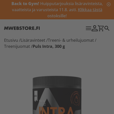
Back to Gym!
Huipputarjouksia lisäravinteista,
vaatteista ja varusteista 11.8. asti.
Klikkaa tästä
ostoksille!
Etusivu
/
Lisäravinteet
/
Treeni- & urheilujuomat
/
Treenijuomat
/
Puls Intra, 300 g