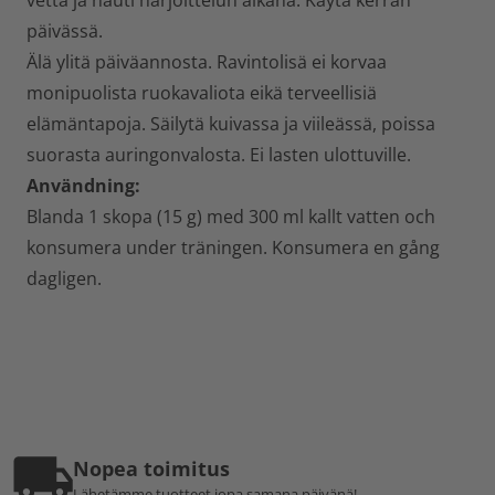
vettä ja nauti harjoittelun aikana. Käytä kerran
päivässä.
Älä ylitä päiväannosta. Ravintolisä ei korvaa
monipuolista ruokavaliota eikä terveellisiä
elämäntapoja. Säilytä kuivassa ja viileässä, poissa
suorasta auringonvalosta. Ei lasten ulottuville.
Användning:
Blanda 1 skopa (15 g) med 300 ml kallt vatten och
konsumera under träningen. Konsumera en gång
dagligen.
Nopea toimitus
Lähetämme tuotteet jopa samana päivänä!