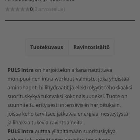
0
(0 arvostelua)
Tuotekuvaus
Ravintosisältö
PULS Intra
on harjoittelun aikana nautittava
monipuolinen intra-workout-valmiste, joka yhdistää
aminohapot, hiilihydraatit ja elektrolyytit tehokkaaksi
suorituskykyä tukevaksi kokonaisuudeksi. Tuote on
suunniteltu erityisesti intensiivisiin harjoituksiin,
joissa keho tarvitsee jatkuvaa energiaa, nesteytystä
ja lihaksia tukevia ravintoaineita.
PULS Intra
auttaa ylläpitämään suorituskykyä