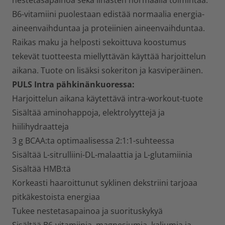
nestetasapainoa sekä lihasten normaalia toimintaa.
B6-vitamiini puolestaan edistää normaalia energia-
aineenvaihduntaa ja proteiinien aineenvaihduntaa.
Raikas maku ja helposti sekoittuva koostumus
tekevät tuotteesta miellyttävän käyttää harjoittelun
aikana. Tuote on lisäksi sokeriton ja kasviperäinen.
PULS Intra pähkinänkuoressa:
Harjoittelun aikana käytettävä intra-workout-tuote
Sisältää aminohappoja, elektrolyyttejä ja
hiilihydraatteja
3 g BCAA:ta optimaalisessa 2:1:1-suhteessa
Sisältää L-sitrulliini-DL-malaattia ja L-glutamiinia
Sisältää HMB:tä
Korkeasti haaroittunut syklinen dekstriini tarjoaa
pitkäkestoista energiaa
Tukee nestetasapainoa ja suorituskykyä