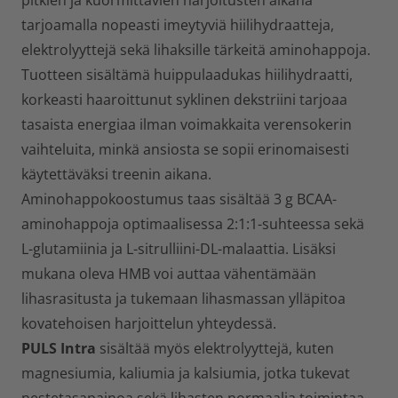
pitkien ja kuormittavien harjoitusten aikana
tarjoamalla nopeasti imeytyviä hiilihydraatteja,
elektrolyyttejä sekä lihaksille tärkeitä aminohappoja.
Tuotteen sisältämä huippulaadukas hiilihydraatti,
korkeasti haaroittunut syklinen dekstriini tarjoaa
tasaista energiaa ilman voimakkaita verensokerin
vaihteluita, minkä ansiosta se sopii erinomaisesti
käytettäväksi treenin aikana.
Aminohappokoostumus taas sisältää 3 g BCAA-
aminohappoja optimaalisessa 2:1:1-suhteessa sekä
L-glutamiinia ja L-sitrulliini-DL-malaattia. Lisäksi
mukana oleva HMB voi auttaa vähentämään
lihasrasitusta ja tukemaan lihasmassan ylläpitoa
kovatehoisen harjoittelun yhteydessä.
PULS Intra
sisältää myös elektrolyyttejä, kuten
magnesiumia, kaliumia ja kalsiumia, jotka tukevat