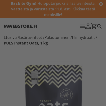
Back to Gym!
Huipputarjouksia lisäravinteista,
vaatteista ja varusteista 11.8. asti.
Klikkaa tästä
ostoksille!
Etusivu
/
Lisäravinteet
/
Palautuminen
/
Hiilihydraatit
/
PULS Instant Oats, 1 kg