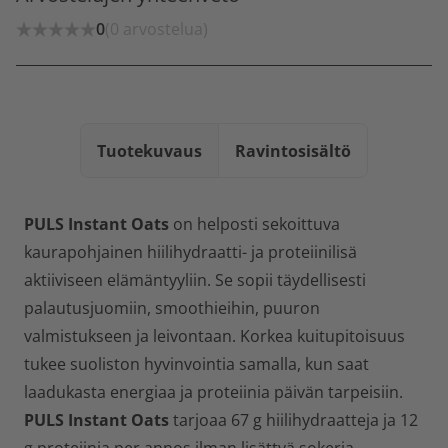
0
(0 arvostelua)
Tuotekuvaus
Ravintosisältö
PULS Instant Oats
on helposti sekoittuva
kaurapohjainen hiilihydraatti- ja proteiinilisä
aktiiviseen elämäntyyliin. Se sopii täydellisesti
palautusjuomiin, smoothieihin, puuron
valmistukseen ja leivontaan. Korkea kuitupitoisuus
tukee suoliston hyvinvointia samalla, kun saat
laadukasta energiaa ja proteiinia päivän tarpeisiin.
PULS Instant Oats
tarjoaa 67 g hiilihydraatteja ja 12