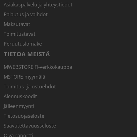
Asiakaspalvelu ja yhteystiedot
Palautus ja vaihdot
Maksutavat
Toimitustavat
Peruutuslomake
TIETOA MEISTÄ
MWEBSTORE.FI-verkkokauppa
MSTORE-myymälä
Toimitus- ja ostoehdot
Alennuskoodit
Jälleenmyynti
Tietosuojaseloste
Saavutettavuusseloste
Oiva-raportti