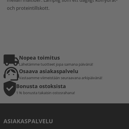
mellan måltider. Lämplig som ett dagligt kolhydrat-
och proteintillskott.
Nopea toimitus
Lähetämme tuotteet jopa samana päivänä!
Osaava asiakaspalvelu
Vastaamme viimeistään seuraavana arkipäivänä!
Bonusta ostoksista
1 % bonusta takaisin ostosrahana!
ASIAKASPALVELU