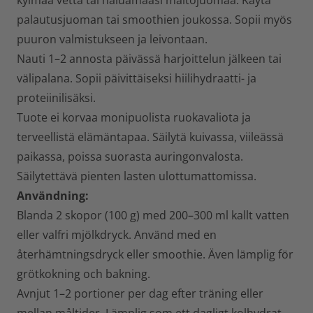
kylmää vettä tai haluamaasi maitojuomaa. Käytä
palautusjuoman tai smoothien joukossa. Sopii myös
puuron valmistukseen ja leivontaan.
Nauti 1–2 annosta päivässä harjoittelun jälkeen tai
välipalana. Sopii päivittäiseksi hiilihydraatti- ja
proteiinilisäksi.
Tuote ei korvaa monipuolista ruokavaliota ja
terveellistä elämäntapaa. Säilytä kuivassa, viileässä
paikassa, poissa suorasta auringonvalosta.
Säilytettävä pienten lasten ulottumattomissa.
Användning:
Blanda 2 skopor (100 g) med 200–300 ml kallt vatten
eller valfri mjölkdryck. Använd med en
återhämtningsdryck eller smoothie. Även lämplig för
grötkokning och bakning.
Avnjut 1–2 portioner per dag efter träning eller