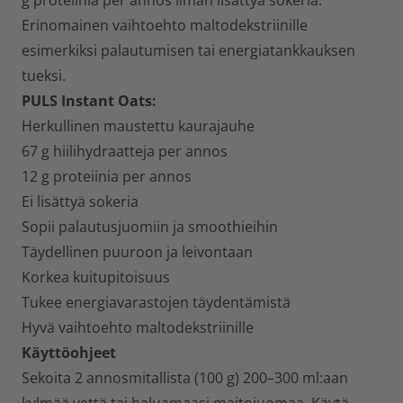
g proteiinia per annos ilman lisättyä sokeria.
Erinomainen vaihtoehto maltodekstriinille
esimerkiksi palautumisen tai energiatankkauksen
tueksi.
PULS Instant Oats:
Herkullinen maustettu kaurajauhe
67 g hiilihydraatteja per annos
12 g proteiinia per annos
Ei lisättyä sokeria
Sopii palautusjuomiin ja smoothieihin
Täydellinen puuroon ja leivontaan
Korkea kuitupitoisuus
Tukee energiavarastojen täydentämistä
Hyvä vaihtoehto maltodekstriinille
Käyttöohjeet
Sekoita 2 annosmitallista (100 g) 200–300 ml:aan