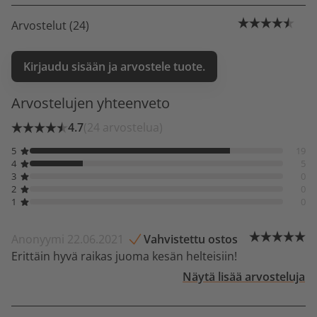
Arvostelut (24)
Kirjaudu sisään ja arvostele tuote.
Arvostelujen yhteenveto
4.7
(24 arvostelua)
5
19
4
5
3
0
2
0
1
0
Anonyymi 22.06.2021
Vahvistettu ostos
Erittäin hyvä raikas juoma kesän helteisiin!
Näytä lisää arvosteluja