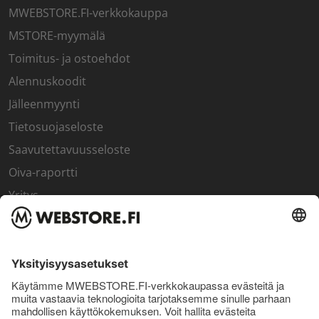
MWEBSTORE.FI-verkkokauppa
MSTORE-myymälä
Toimitus- ja ostoehdot
Alennuskoodit
Jälleenmyynti
Tietosuojaseloste
Saavutettavuusseloste
Oiva-raportti
Yritys
SISÄPIIRI
Rekisteröidy kanta-asiakkaaksi
Sisäpiirin bonusohjelma
Uutiskirje
Uutiset ja artikkelit