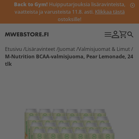
Back to Gym!
Huipputarjouksia lisäravinteista,
vaatteista ja varusteista 11.8. asti.
Klikkaa tästä
ostoksille!
Etusivu
/
Lisäravinteet
/
Juomat
/
Valmisjuomat & Limut
/
M-Nutrition BCAA-valmisjuoma, Pear Lemonade, 24
tlk