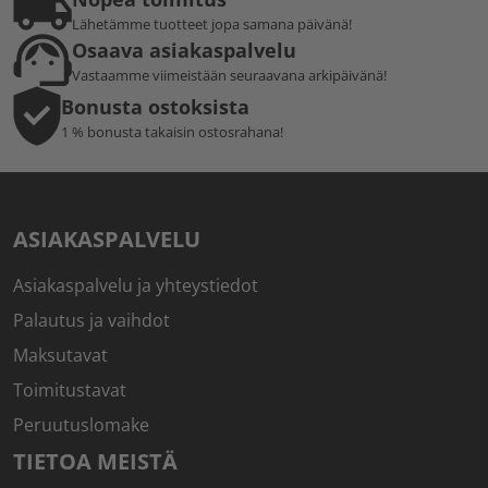
Lähetämme tuotteet jopa samana päivänä!
Osaava asiakaspalvelu
Vastaamme viimeistään seuraavana arkipäivänä!
Bonusta ostoksista
1 % bonusta takaisin ostosrahana!
ASIAKASPALVELU
Asiakaspalvelu ja yhteystiedot
Palautus ja vaihdot
Maksutavat
Toimitustavat
Peruutuslomake
TIETOA MEISTÄ