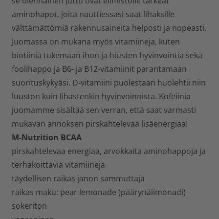
se olennainen juttu ovat elimistölle tärkeät
aminohapot, joita nauttiessasi saat lihaksille
välttämättömiä rakennusaineita helposti ja nopeasti.
Juomassa on mukana myös vitamiineja, kuten
biotiinia tukemaan ihon ja hiusten hyvinvointia sekä
foolihappo ja B6- ja B12-vitamiinit parantamaan
suorituskykyäsi. D-vitamiini puolestaan huolehtii niin
luuston kuin lihastenkin hyvinvoinnista. Kofeiinia
juomamme sisältää sen verran, että saat varmasti
mukavan annoksen pirskahtelevaa lisäenergiaa!
M-Nutrition BCAA
pirskahtelevaa energiaa, arvokkaita aminohappoja ja
terhakoittavia vitamiineja
täydellisen raikas janon sammuttaja
raikas maku: pear lemonade (päärynälimonadi)
sokeriton