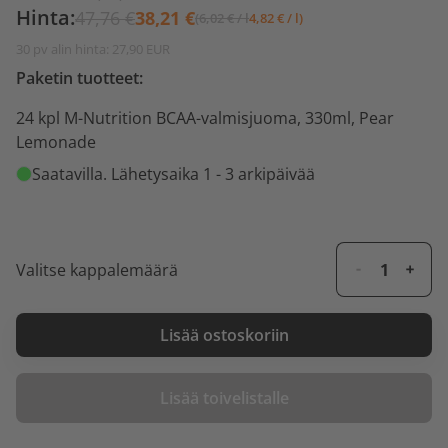
Hinta:
47,76 €
38,21 €
(6,02 € / l
4,82 € / l)
30 pv alin hinta: 27,90 EUR
Paketin tuotteet:
24 kpl M-Nutrition BCAA-valmisjuoma, 330ml, Pear
Lemonade
Saatavilla
. Lähetysaika 1 - 3 arkipäivää
Valitse kappalemäärä
Lisää ostoskoriin
Lisää toivelistalle