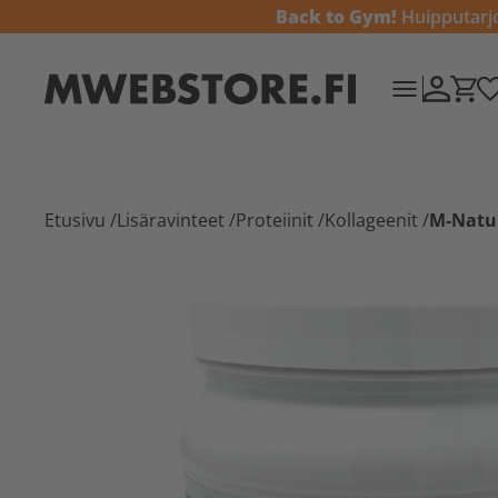
Back to Gym!
Huipputarjou
Etusivu
/
Lisäravinteet
/
Proteiinit
/
Kollageenit
/
M-Natur