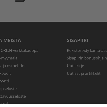
A MEISTÄ
SISÄPIIRI
RE.FI-verkkokauppa
Rekisteröidy kanta-asi
-myymälä
Sisäpiirin bonusohjel
- ja ostoehdot
Uutiskirje
koodit
Uutiset ja artikkelit
yynti
jaseloste
ttavuusseloste
ortti