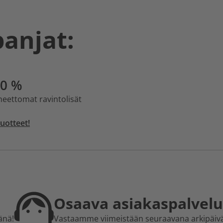
panjat:
80 %
neettomat ravintolisät
uotteet!
Osaava asiakaspalvelu
änä!
Vastaamme viimeistään seuraavana arkipäiv