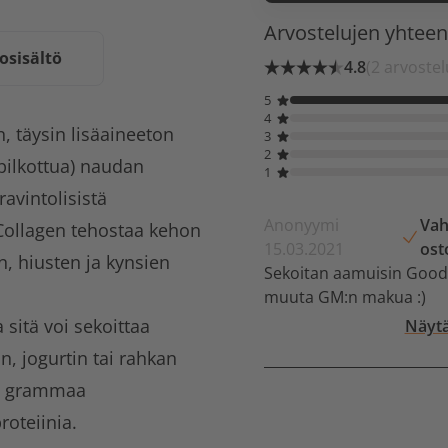
Arvostelujen yhtee
osisältö
4.8
(2 arvostel
5
4
, täysin lisäaineeton
3
2
ipilkottua) naudan
1
avintolisistä
Anonyymi
Vah
Collagen tehostaa kehon
15.03.2021
ost
, hiusten ja kynsien
Sekoitan aamuisin Good
muuta GM:n makua :)
sitä voi sekoittaa
Näytä
, jogurtin tai rahkan
ä 9 grammaa
roteiinia.