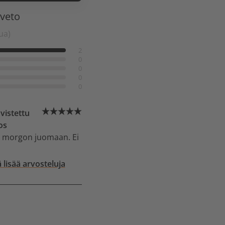
nveto
ua)
2
0
0
0
0
vistettu
os
 morgon juomaan. Ei
 lisää arvosteluja