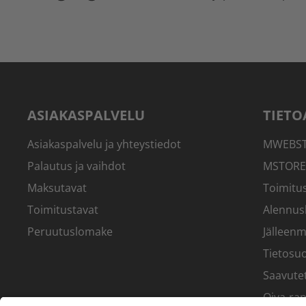
ASIAKASPALVELU
TIETO
Asiakaspalvelu ja yhteystiedot
MWEBSTO
Palautus ja vaihdot
MSTORE
Maksutavat
Toimitus
Toimitustavat
Alennus
Peruutuslomake
Jälleenm
Tietosuo
Saavute
Oiva-rap