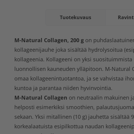
Tuotekuvaus
Ravint
M-Natural Collagen, 200 g
on puhdaslaatuinen
kollageenijauhe joka sisältää hydrolysoitua (es
kollageenia. Kollageeni on yksi suosituimmista r
luonnollisen kauneuden ylläpitoon. M-Natural 
omaa kollageenintuotantoa, ja se vahvistaa ihon
kuntoa ja parantaa niiden hyvinvointia.
M-Natural Collagen
on neutraalin makuinen ja 
helposti esimerkiksi smoothien, palautusjuoman
sekaan. Yksi mitallinen (10 g) jauhetta sisältä
korkealaatuista esipilkottua naudan kollageenip