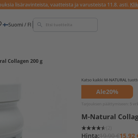
ksia lisäravinteista, vaatteista ja varusteista 11.8. asti.
Kli
Suomi / FI
al Collagen 200 g
Katso kaikki
M-NATURAL
tuott
Ale
20%
Tarjouksen päättymiseen:
5 vr
M-Natural Collag
(2)
Hinta:
19,90 €
15,92 