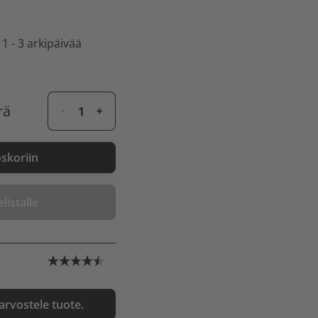
 1 - 3 arkipäivää
rä
oskoriin
listalle
 arvostele tuote.