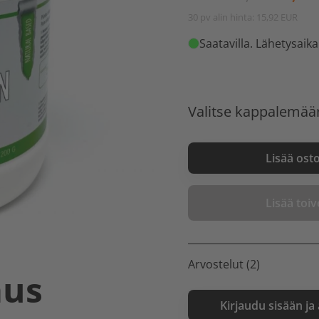
30 pv alin hinta: 15,92 EUR
Saatavilla
. Lähetysaika
Valitse kappalemää
Lisää ost
Lisää toive
Arvostelut (2)
aus
Kirjaudu sisään ja