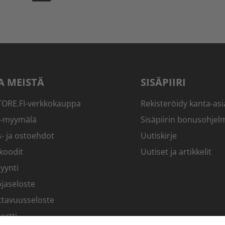
A MEISTÄ
SISÄPIIRI
RE.FI-verkkokauppa
Rekisteröidy kanta-asi
-myymälä
Sisäpiirin bonusohjel
- ja ostoehdot
Uutiskirje
koodit
Uutiset ja artikkelit
yynti
jaseloste
ttavuusseloste
ortti