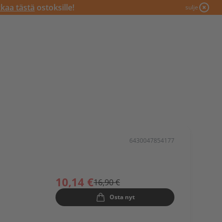
kkaa tästä
ostoksille!
sulje
6430047854177
10,14 €
16,90 €
Osta nyt