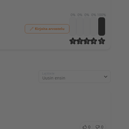
0%
0%
0%
0%
100%
Kirjoita arvostelu
1
2
3
4
5
Lajittele
0
0