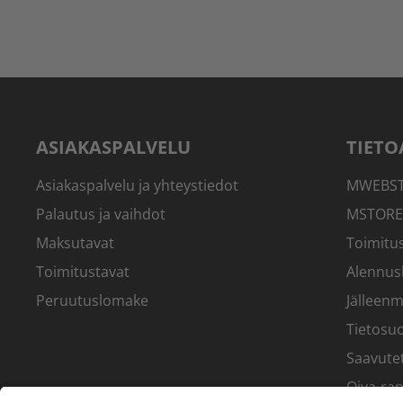
ASIAKASPALVELU
TIETO
Asiakaspalvelu ja yhteystiedot
MWEBSTO
Palautus ja vaihdot
MSTORE
Maksutavat
Toimitus
Toimitustavat
Alennus
Peruutuslomake
Jälleenm
Tietosuo
Saavute
Oiva-rap