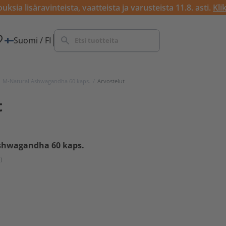
ksia lisäravinteista, vaatteista ja varusteista 11.8. asti.
Kli
Suomi / FI
M-Natural Ashwagandha 60 kaps.
/
Arvostelut
t
shwagandha 60 kaps.
1)