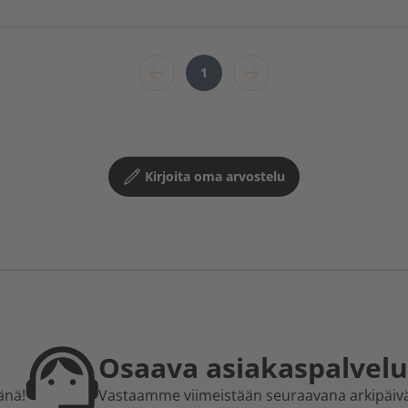
1
Kirjoita oma arvostelu
Osaava asiakaspalvelu
änä!
Vastaamme viimeistään seuraavana arkipäiv