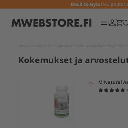
Back to Gym!
Huipputarjou
Etusivu
/
Lisäravinteet
/
Superfood
/
Maca- ja Ashwagandhavalmisteet
/
Kokemukset ja arvostelu
M-Natural A
(