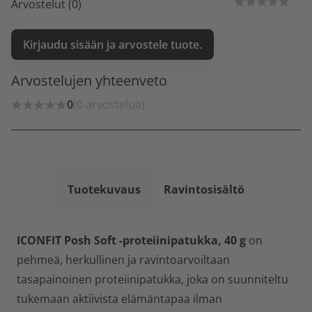
Arvostelut (0)
Kirjaudu sisään ja arvostele tuote.
Arvostelujen yhteenveto
0
(0 arvostelua)
Tuotekuvaus
Ravintosisältö
ICONFIT Posh Soft -proteiinipatukka, 40 g
on
pehmeä, herkullinen ja ravintoarvoiltaan
tasapainoinen proteiinipatukka, joka on suunniteltu
tukemaan aktiivista elämäntapaa ilman