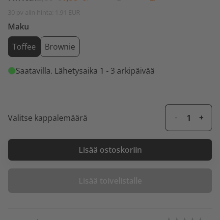
30 pv alin hinta: 1,91 EUR
Maku
Toffee
Brownie
Saatavilla
. Lähetysaika 1 - 3 arkipäivää
Valitse kappalemäärä
Lisää ostoskoriin
Lisää toivelistalle