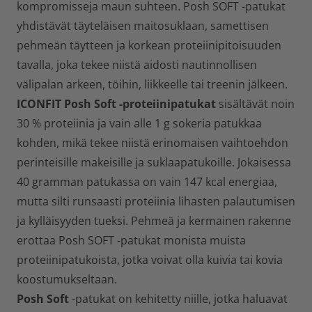
kompromisseja maun suhteen. Posh SOFT -patukat
yhdistävät täyteläisen maitosuklaan, samettisen
pehmeän täytteen ja korkean proteiinipitoisuuden
tavalla, joka tekee niistä aidosti nautinnollisen
välipalan arkeen, töihin, liikkeelle tai treenin jälkeen.
ICONFIT Posh Soft -proteiinipatukat
sisältävät noin
30 % proteiinia ja vain alle 1 g sokeria patukkaa
kohden, mikä tekee niistä erinomaisen vaihtoehdon
perinteisille makeisille ja suklaapatukoille. Jokaisessa
40 gramman patukassa on vain 147 kcal energiaa,
mutta silti runsaasti proteiinia lihasten palautumisen
ja kylläisyyden tueksi. Pehmeä ja kermainen rakenne
erottaa Posh SOFT -patukat monista muista
proteiinipatukoista, jotka voivat olla kuivia tai kovia
koostumukseltaan.
Posh Soft
-patukat on kehitetty niille, jotka haluavat