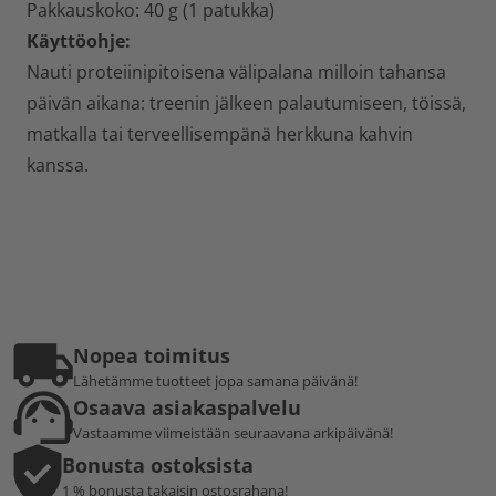
Pakkauskoko: 40 g (1 patukka)
Käyttöohje:
Nauti proteiinipitoisena välipalana milloin tahansa
päivän aikana: treenin jälkeen palautumiseen, töissä,
matkalla tai terveellisempänä herkkuna kahvin
kanssa.
Nopea toimitus
Lähetämme tuotteet jopa samana päivänä!
Osaava asiakaspalvelu
Vastaamme viimeistään seuraavana arkipäivänä!
Bonusta ostoksista
1 % bonusta takaisin ostosrahana!