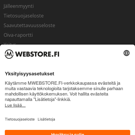
Jälleenmyynti
Tietosuojaseloste
Saavutettavuusseloste
Oiva-raportti
Yritys
SISÄPIIRI
Rekisteröidy kanta-asiakkaaksi
Sisäpiirin bonusohjelma
Uutiskirje
Uutiset ja artikkelit