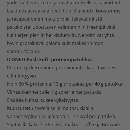
yhdistää herkuttelun ja ravitsemukselliset tavoitteet.
Laadukkaat raaka-aineet, huolella hiottu koostumus
ja tasapainoinen makuprofiili tekevät näistä
patukoista luotettavan valinnan niin treenipäivinä
kuin arjen pieniin herkkuhetkiin. Ne toimivat yhtä
hyvin proteiinivälipalana kuin makeanhimon
sammuttajana.
ICONFIT Posh Soft -proteiinipatukka:
Pehmeä ja kermainen proteiinipatukka aktiiviseen
elämäntyyliin
Noin 30 % proteiinia: 13 g proteiinia per 40 g patukka
Vähäsokerinen: alle 1 g sokeria per patukka
Sisältää kuitua, tukee kylläisyyttä
Kuorrutettu täyteläisellä maitosuklaalla
Vähäenerginen välipala: vain 147 kcal per patukka
Saatavilla kaksi herkullista makua: Toffee ja Brownie