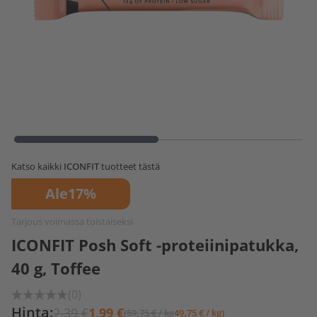
Katso kaikki
ICONFIT
tuotteet tästä
Ale
17%
Tarjous voimassa toistaiseksi
ICONFIT Posh Soft -proteiinipatukka,
40 g, Toffee
(0)
Hinta:
2,39 €
1,99 €
(59,75 € / kg
49,75 € / kg)