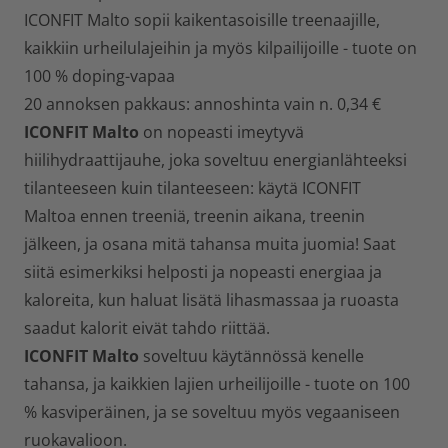
ICONFIT Malto sopii kaikentasoisille treenaajille,
kaikkiin urheilulajeihin ja myös kilpailijoille - tuote on
100 % doping-vapaa
20 annoksen pakkaus: annoshinta vain n. 0,34 €
ICONFIT Malto
on nopeasti imeytyvä
hiilihydraattijauhe, joka soveltuu energianlähteeksi
tilanteeseen kuin tilanteeseen: käytä ICONFIT
Maltoa ennen treeniä, treenin aikana, treenin
jälkeen, ja osana mitä tahansa muita juomia! Saat
siitä esimerkiksi helposti ja nopeasti energiaa ja
kaloreita, kun haluat lisätä lihasmassaa ja ruoasta
saadut kalorit eivät tahdo riittää.
ICONFIT Malto
soveltuu käytännössä kenelle
tahansa, ja kaikkien lajien urheilijoille - tuote on 100
% kasviperäinen, ja se soveltuu myös vegaaniseen
ruokavalioon.