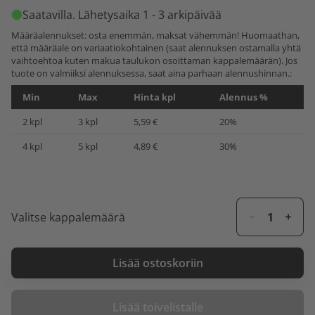
Saatavilla
. Lähetysaika 1 - 3 arkipäivää
Määräalennukset: osta enemmän, maksat vähemmän! Huomaathan,
että määräale on variaatiokohtainen (saat alennuksen ostamalla yhtä
vaihtoehtoa kuten makua taulukon osoittaman kappalemäärän). Jos
tuote on valmiiksi alennuksessa, saat aina parhaan alennushinnan.:
Min
Max
Hinta kpl
Alennus %
2 kpl
3 kpl
5,59 €
20%
4 kpl
5 kpl
4,89 €
30%
Valitse kappalemäärä
Lisää ostoskoriin
Lisää toivelistalle