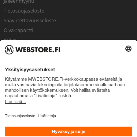
Jälleenmyynti
Tietosuojaseloste
Saavutettavuusseloste
Oiva-raportti
Yritys
SISÄPIIRI
Rekisteröidy kanta-asiakkaaksi
Sisäpiirin bonusohjelma
Uutiskirje
Uutiset ja artikkelit