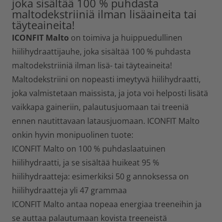
joka sisältää 100 % puhdasta
maltodekstriiniä ilman lisäaineita tai
täyteaineita!
ICONFIT Malto
on toimiva ja huippuedullinen
hiilihydraattijauhe, joka sisältää 100 % puhdasta
maltodekstriiniä ilman lisä- tai täyteaineita!
Maltodekstriini on nopeasti imeytyvä hiilihydraatti,
joka valmistetaan maissista, ja jota voi helposti lisätä
vaikkapa gaineriin, palautusjuomaan tai treeniä
ennen nautittavaan latausjuomaan. ICONFIT Malto
onkin hyvin monipuolinen tuote:
ICONFIT Malto on 100 % puhdaslaatuinen
hiilihydraatti, ja se sisältää huikeat 95 %
hiilihydraatteja: esimerkiksi 50 g annoksessa on
hiilihydraatteja yli 47 grammaa
ICONFIT Malto antaa nopeaa energiaa treeneihin ja
se auttaa palautumaan kovista treeneistä