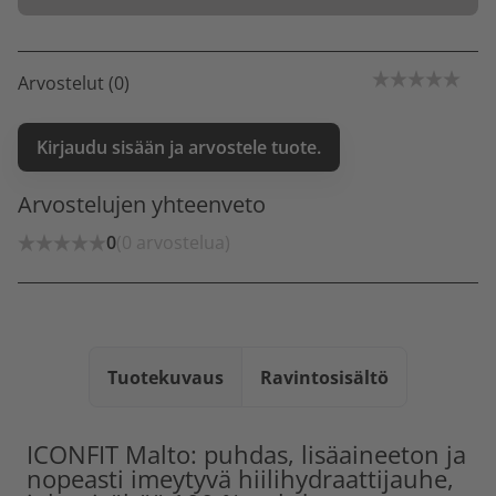
Arvostelut (0)
Kirjaudu sisään ja arvostele tuote.
Arvostelujen yhteenveto
0
(0 arvostelua)
Tuotekuvaus
Ravintosisältö
ICONFIT Malto: puhdas, lisäaineeton ja
nopeasti imeytyvä hiilihydraattijauhe,