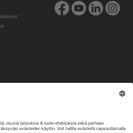
akkaaksi
ma