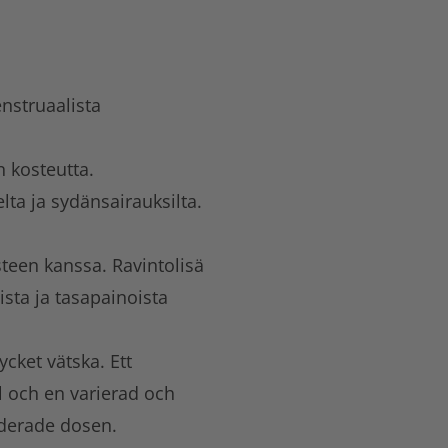
nstruaalista
n kosteutta.
lta ja sydänsairauksilta.
steen kanssa. Ravintolisä
ista ja tasapainoista
ket vätska. Ett
il och en varierad och
derade dosen.