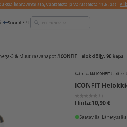
ksia lisäravinteista, vaatteista ja varusteista 11.8. asti.
Kli
Suomi / FI
ega-3 & Muut rasvahapot
/
ICONFIT Helokkiöljy, 90 kaps.
Katso kaikki
ICONFIT
tuotteet 
ICONFIT Helokkiö
(0)
Hinta:
10,90 €
Saatavilla
. Lähetysaika