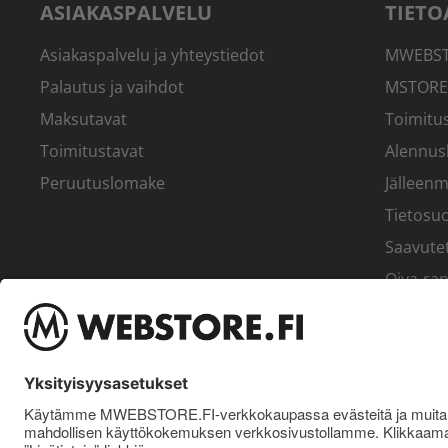
ASIAKASPALVELU
TIETO
Asiakaspalvelu ja yhteystiedot
MWEBSTO
Palautus ja vaihdot
MSTORE
Maksutavat
Toimitus
Toimitustavat
Alennus
Peruutuslomake
Jälleenm
Tietosuo
Saavute
Oiva-rap
Yritys