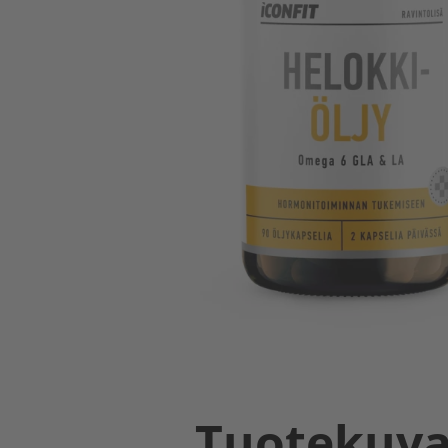
Tuotekuv