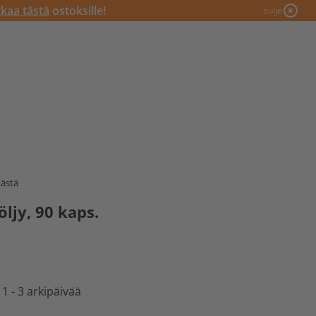
kkaa tästä
ostoksille!
sulje
tästä
ljy, 90 kaps.
 1 - 3 arkipäivää