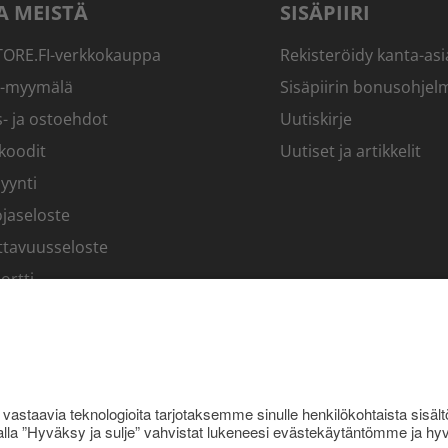
A MEISTÄ
SISÄPIIRI
RE.FI-verkkokauppa
Rekisteröidy kanta-asi
-myymälä
Sisäpiirin bonusohjel
- ja ostoehdot
Uutiskirje
koodit
Uutiset ja artikkelit
yynti
jaseloste
ttavuusseloste
ortti