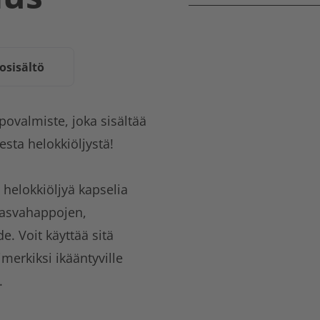
osisältö
ovalmiste, joka sisältää
esta helokkiöljystä!
helokkiöljyä kapselia
rasvahappojen,
e. Voit käyttää sitä
merkiksi ikääntyville
.