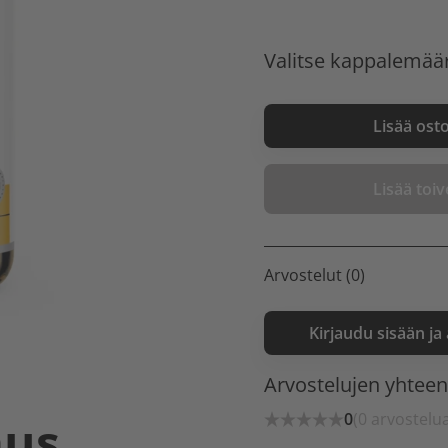
Valitse kappalemää
Lisää ost
Lisää toive
Arvostelut (0)
Kirjaudu sisään ja
Arvostelujen yhtee
0
(0 arvostelu
aus