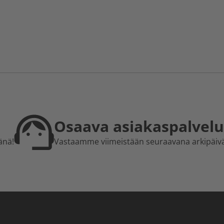
Osaava asiakaspalvelu
änä!
Vastaamme viimeistään seuraavana arkipäiv