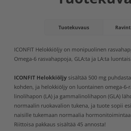
Tuotekuvaus
Ravint
ICONFIT Helokkiöljy on monipuolinen rasvahapp
Omega-6 rasvahappoja, GLA:ta ja LA:ta luontais
ICONFIT Helokkiöljy
sisältää 500 mg puhdasta 
kohden, ja helokkiöljy on luontainen omega-6-
linolihapon (LA) ja gammalinolihapon (GLA) lähd
normaalin ruokavalion tukena, ja tuote sopii esi
naisille tukemaan normaalia hormonitoimintaa
Riittoisa pakkaus sisältää 45 annosta!