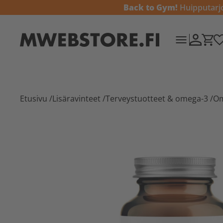
Back to Gym!
Huipputarjou
Etusivu
/
Lisäravinteet
/
Terveystuotteet & omega-3
/
Om