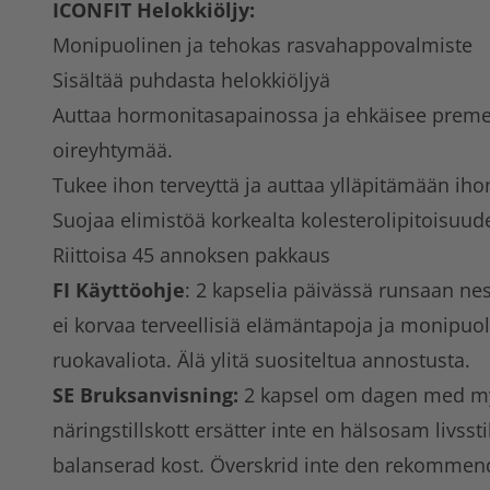
ICONFIT Helokkiöljy
:
Monipuolinen ja tehokas rasvahappovalmiste
Sisältää puhdasta helokkiöljyä
Auttaa hormonitasapainossa ja ehkäisee preme
oireyhtymää.
Tukee ihon terveyttä ja auttaa ylläpitämään iho
Suojaa elimistöä korkealta kolesterolipitoisuude
Riittoisa 45 annoksen pakkaus
FI Käyttöohje
: 2 kapselia päivässä runsaan ne
ei korvaa terveellisiä elämäntapoja ja monipuol
ruokavaliota. Älä ylitä suositeltua annostusta.
SE Bruksanvisning:
2 kapsel om dagen med myc
näringstillskott ersätter inte en hälsosam livsst
balanserad kost. Överskrid inte den rekommen