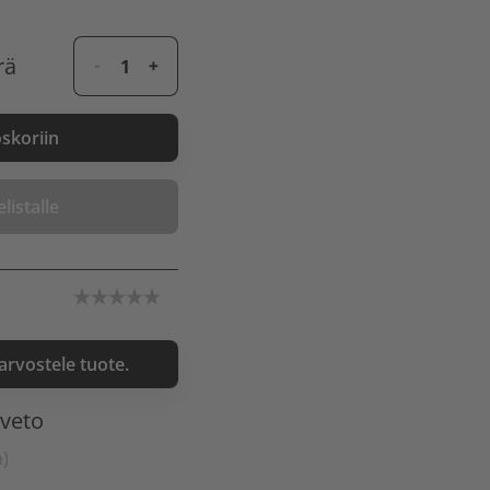
rä
oskoriin
listalle
 arvostele tuote.
nveto
a)