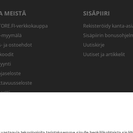
A MEISTÄ
SISÄPIIRI
RE.FI-verkkokauppa
Rekisteröidy kanta-asi
-myymälä
Sisäpiirin bonusohjel
- ja ostoehdot
Uutiskirje
koodit
Uutiset ja artikkelit
yynti
jaseloste
ttavuusseloste
ortti