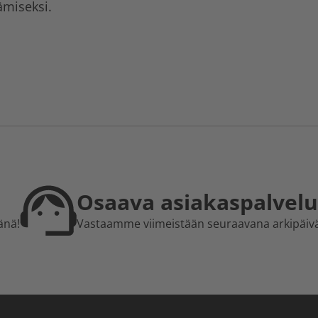
ämiseksi.
Osaava asiakaspalvelu
änä!
Vastaamme viimeistään seuraavana arkipäiv