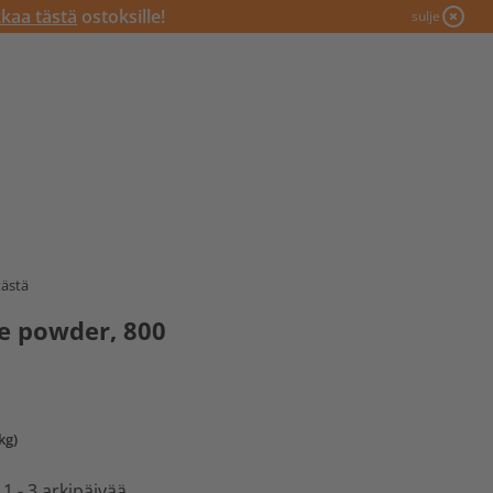
kkaa tästä
ostoksille!
sulje
tästä
e powder, 800
kg)
 1 - 3 arkipäivää