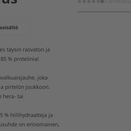
0
(0 arvostelu
osisältö
s täysin rasvaton ja
 85 % proteiinia!
alkuaisjauhe, joka
ja pirtelön joukkoon.
 hera- tai
5 % hiilihydraatteja ja
tusuhde on erinomainen,