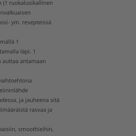
 (1 ruokalusikallinen
anvalkuaisen
ssi- ym. resepteissä
ämällä 1
tamalla läpi. 1
 ja auttaa antamaan
 vaihtoehtona
eiininlähde
udessa, ja jauheena sitä
limääräistä rasvaa ja
naisiin, smoothieihin,