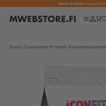
Back to Gym!
Huipputarjou
Etusivu
/
Lisäravinteet
/
Proteiinit
/
Kananmunaproteiini