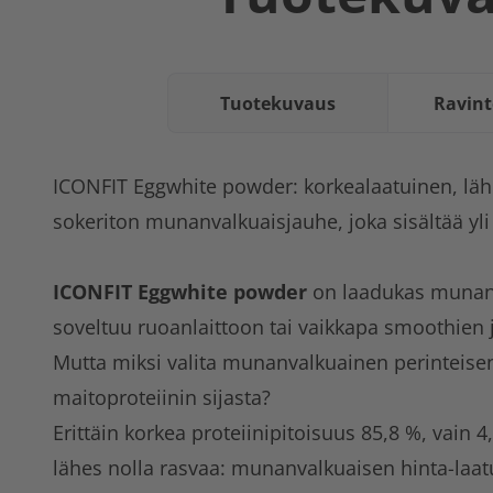
Tuotekuvaus
Ravint
ICONFIT Eggwhite powder: korkealaatuinen, lähe
sokeriton munanvalkuaisjauhe, joka sisältää yli
ICONFIT Eggwhite powder
on laadukas munanv
soveltuu ruoanlaittoon tai vaikkapa smoothien 
Mutta miksi valita munanvalkuainen perinteisen
maitoproteiinin sijasta?
Erittäin korkea proteiinipitoisuus 85,8 %, vain 4,
lähes nolla rasvaa: munanvalkuaisen hinta-laa