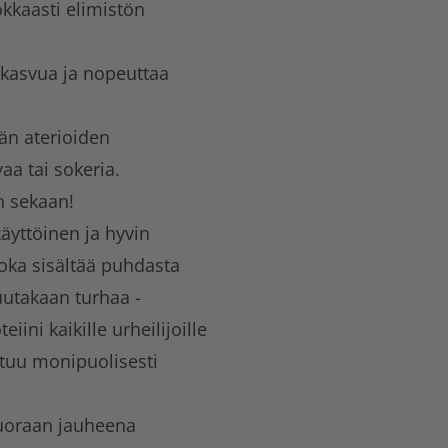
kkaasti elimistön
kasvua ja nopeuttaa
än aterioiden
aa tai sokeria.
n sekaan!
äyttöinen ja hyvin
oka sisältää puhdasta
uutakaan turhaa -
ini kaikille urheilijoille
ltuu monipuolisesti
suoraan jauheena