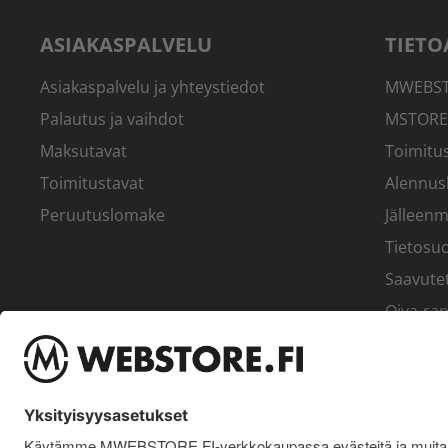
ASIAKASPALVELU
TIETO
Asiakaspalvelu ja yhteystiedot
MWEBSTO
Palautus ja vaihdot
MSTORE
Maksutavat
Toimitus
Toimitustavat
Alennus
Peruutuslomake
Jälleenm
Tietosuo
Saavute
Oiva-rap
Yritys