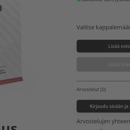
Valitse kappalemää
Lisää ost
Lisää toive
Arvostelut (0)
Kirjaudu sisään ja
Arvostelujen yhtee
aus