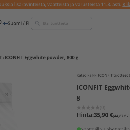
ksia lisäravinteista, vaatteista ja varusteista 11.8. asti.
Kli
Suomi / FI
t
/
ICONFIT Eggwhite powder, 800 g
Katso kaikki
ICONFIT
tuotteet 
ICONFIT Eggwhit
g
(0)
Hinta:
35,90 €
(44,87 € / 
Saatavilla
. Lähetysaika