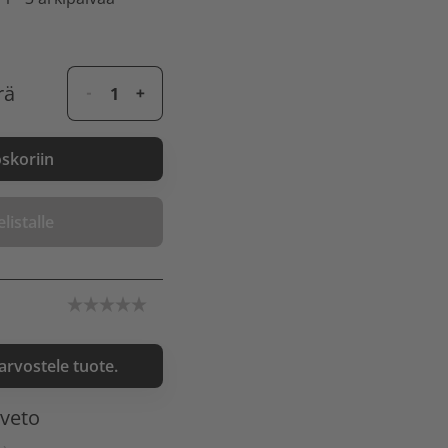
rä
oskoriin
listalle
 arvostele tuote.
nveto