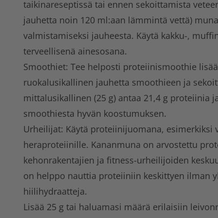
taikinareseptissä tai ennen sekoittamista veteen
jauhetta noin 120 ml:aan lämmintä vettä) mun
valmistamiseksi jauheesta. Käytä kakku-, muffin
terveellisenä ainesosana.
Smoothiet: Tee helposti proteiinismoothie lisä
ruokalusikallinen jauhetta smoothieen ja sekoit
mittalusikallinen (25 g) antaa 21,4 g proteiinia
smoothiesta hyvän koostumuksen.
Urheilijat: Käytä proteiinijuomana, esimerkiksi
heraproteiinille. Kananmuna on arvostettu prot
kehonrakentajien ja fitness-urheilijoiden kesku
on helppo nauttia proteiiniin keskittyen ilman y
hiilihydraatteja.
Lisää 25 g tai haluamasi määrä erilaisiin leivon