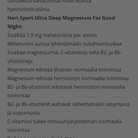
tuotteesta vaivattoman osan iltaista
hyvinvointirutiinia.
Hart-Sport Ultra Sleep Magnesium For Good
Night:
Sisältää 1,9 mg melatoniinia per annos
Melatoniini auttaa lyhentämään nukahtamisaikaa
Sisältää magnesiumia, C-vitamiinia sekä B2- ja B6-
vitamiineja
Magnesium edistää lihasten normaalia toimintaa
Magnesium edistää hermoston normaalia toimintaa
B2- ja B6-vitamiinit edistävät hermoston normaalia
toimintaa
B2- ja B6-vitamiinit auttavat vähentämään väsymystä
ja uupumusta
C-vitamiini tukee immuunijärjestelmän normaalia
toimintaa