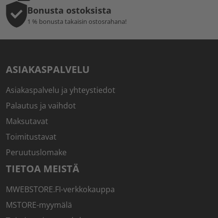
Bonusta ostoksista
1 % bonusta takaisin ostosrahana!
ASIAKASPALVELU
Asiakaspalvelu ja yhteystiedot
Palautus ja vaihdot
Maksutavat
Toimitustavat
Peruutuslomake
TIETOA MEISTÄ
MWEBSTORE.FI-verkkokauppa
MSTORE-myymälä