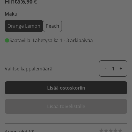
Hinta:
6,90 €
Maku
Orange Lemon
Peach
Saatavilla
. Lähetysaika 1 - 3 arkipäivää
Valitse kappalemäärä
Lisää ostoskoriin
Lisää toivelistalle
Arvostelut (0)