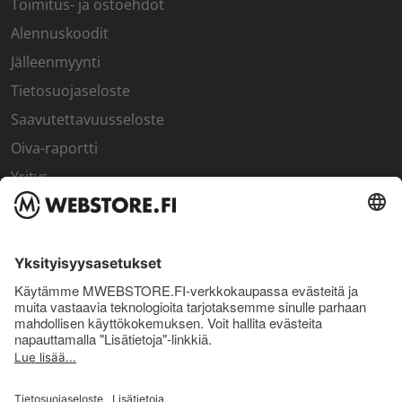
Toimitus- ja ostoehdot
Alennuskoodit
Jälleenmyynti
Tietosuojaseloste
Saavutettavuusseloste
Oiva-raportti
Yritys
SISÄPIIRI
Rekisteröidy kanta-asiakkaaksi
Sisäpiirin bonusohjelma
Uutiskirje
Uutiset ja artikkelit