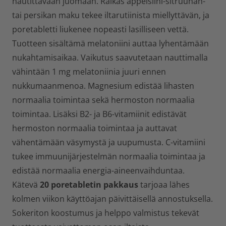
nautittavaan juomaan. Raikas appelsiini-sitruunan-
tai persikan maku tekee iltarutiinista miellyttävän, ja
poretabletti liukenee nopeasti lasilliseen vettä.
Tuotteen sisältämä melatoniini auttaa lyhentämään
nukahtamisaikaa. Vaikutus saavutetaan nauttimalla
vähintään 1 mg melatoniinia juuri ennen
nukkumaanmenoa. Magnesium edistää lihasten
normaalia toimintaa sekä hermoston normaalia
toimintaa. Lisäksi B2- ja B6-vitamiinit edistävät
hermoston normaalia toimintaa ja auttavat
vähentämään väsymystä ja uupumusta. C-vitamiini
tukee immuunijärjestelmän normaalia toimintaa ja
edistää normaalia energia-aineenvaihduntaa.
Kätevä
20 poretabletin pakkaus
tarjoaa lähes
kolmen viikon käyttöajan päivittäisellä annostuksella.
Sokeriton koostumus ja helppo valmistus tekevät