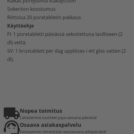
Raikas porejuoma iltakäyttöön
Sokeriton koostumus
Riittoisa 20 poretabletin pakkaus
Käyttöohje
FI: 1 poretabletti päivässä sekoitettuna lasilliseen (2
dl) vettä.
SV: 1 brustablett per dag upplöses i ett glas vatten (2
dl).
Nopea toimitus
Lähetämme tuotteet jopa samana päivänä!
Osaava asiakaspalvelu
Vastaamme viimeistään seuraavana arkipäivänä!