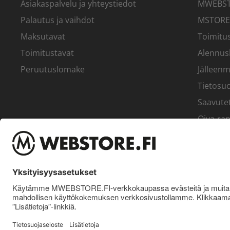
Asiakaspalvelu ja yhteystiedot
MWEBSTO
Palautus ja vaihdot
MSTORE
Maksutavat
Toimitus
Toimitustavat
Alennus
Peruutuslomake
Jälleenm
Tietosuo
Saavute
Oiva-rap
Yritys