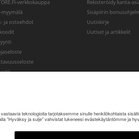
RE.FI-verkkokauppa
Rekisteröidy kanta-asi
-myymälä
Sisäpiirin bonusohjel
- ja ostoehdot
Uutiskirje
koodit
Uutiset ja artikkelit
yynti
jaseloste
ttavuusseloste
ortti