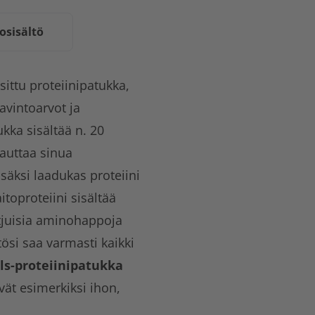
osisältö
ittu proteiinipatukka,
avintoarvot ja
kka sisältää n. 20
auttaa sinua
säksi laadukas proteiini
oproteiini sisältää
tjuisia aminohappoja
ösi saa varmasti kaikki
ls-proteiinipatukka
vät esimerkiksi ihon,