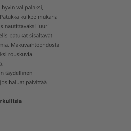
hyvin välipalaksi,
. Patukka kulkee mukana
s nautittavaksi juuri
ells-patukat sisältävät
taamia. Makuvaihtoehdosta
ksi rouskuvia
ä.
an täydellinen
jos haluat päivittää
rkullisia