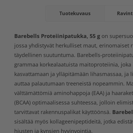
Tuotekuvaus
Ravint
Barebells Proteiinipatukka, 55 g
on supersuos
jossa yhdistyvät herkulliset maut, erinomaiset r
täydellinen suutuntuma. Barebells-proteiinipatu
grammaa korkealaatuista maitoproteiinia, joka 
kasvattamaan ja ylläpitämään lihasmassaa, ja li
auttaa palautumaan treeneistä nopeammin. Mait
välttämättömiä aminohappoja (EAA) ja haarake
(BCAA) optimaalisessa suhteessa, jolloin elimist
tarvittavat rakennuspalikat käyttöönsä.
Barebel
sisältää myös kollageenipeptideitä, jotka edistä
hiusten ja kynsien hyvinvointia.