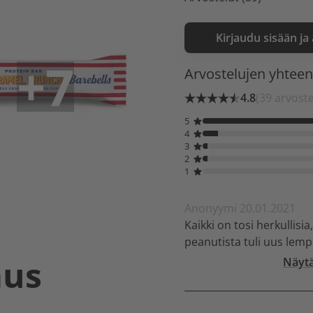
Kirjaudu sisään ja
+7
Arvostelujen yhtee
4.8
(39 arvost
5
4
3
2
1
Anonyymi 20.01.2021
Kaikki on tosi herkullisia
peanutista tuli uus lemp
aus
Näytä