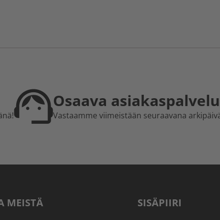
Osaava asiakaspalvelu
änä!
Vastaamme viimeistään seuraavana arkipäiv
A MEISTÄ
SISÄPIIRI