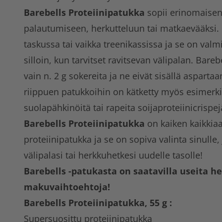
Barebells Proteiinipatukka
sopii erinomaisen 
palautumiseen, herkutteluun tai matkaevääksi
taskussa tai vaikka treenikassissa ja se on valmi
silloin, kun tarvitset ravitsevan välipalan. Bareb
vain n. 2 g sokereita ja ne eivät sisällä aspar
riippuen patukkoihin on kätketty myös esimerki
suolapähkinöitä tai rapeita soijaproteiinicrispej
Barebells Proteiinipatukka
on kaiken kaikkia
proteiinipatukka ja se on sopiva valinta sinulle, 
välipalasi tai herkkuhetkesi uudelle tasolle!
Barebells -patukasta on saatavilla useita he
makuvaihtoehtoja!
Barebells Proteiinipatukka, 55 g :
Supersuosittu proteiinipatukka