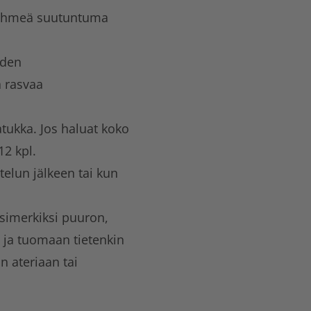
pehmeä suutuntuma
hden
a rasvaa
atukka. Jos haluat koko
12 kpl.
telun jälkeen tai kun
esimerkiksi puuron,
i ja tuomaan tietenkin
n ateriaan tai