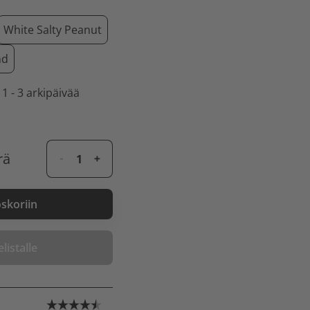
White Salty Peanut
nd
 1 - 3 arkipäivää
rä
oskoriin
listalle