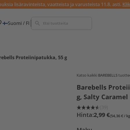
ksia lisäravinteista, vaatteista ja varusteista 11.8. asti.
Kli
Suomi / FI
ebells Proteiinipatukka, 55 g
Katso kaikki
BAREBELLS
tuottee
Barebells Protei
g, Salty Caramel
(39)
Hinta:
2,99 €
(54,36 € / kg
Maku