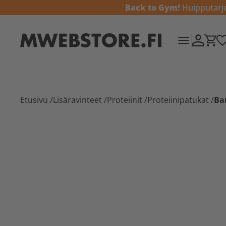
Back to Gym!
Huipputarjou
Etusivu
/
Lisäravinteet
/
Proteiinit
/
Proteiinipatukat
/
Bar