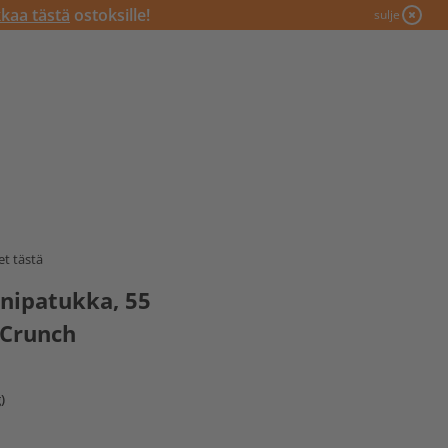
kkaa tästä
ostoksille!
sulje
t tästä
inipatukka, 55
 Crunch
)