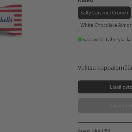
Salty Caramel Crunch
White Chocolate Almo
Saatavilla
. Lähetysaika
Valitse kappalemää
Lisää ost
Lisää toive
Arvostelut (39)