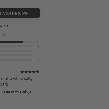
 arvostele tuote.
nveto
elua)
34
3
1
1
0
, mutta white salty
pari!
 lisää arvosteluja