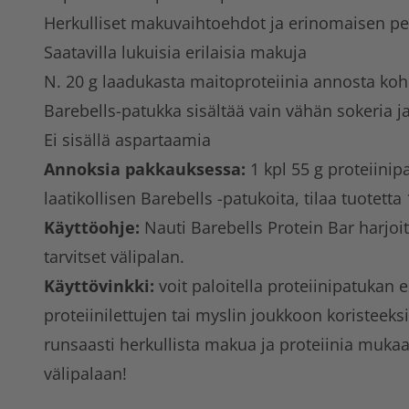
Herkulliset makuvaihtoehdot ja erinomaisen 
Saatavilla lukuisia erilaisia makuja
N. 20 g laadukasta maitoproteiinia annosta ko
Barebells-patukka sisältää vain vähän sokeria j
Ei sisällä aspartaamia
Annoksia pakkauksessa:
1 kpl 55 g proteiinip
laatikollisen Barebells -patukoita, tilaa tuotetta 
Käyttöohje:
Nauti Barebells Protein Bar harjoit
tarvitset välipalan.
Käyttövinkki:
voit paloitella proteiinipatukan 
proteiinilettujen tai myslin joukkoon koristeeks
runsaasti herkullista makua ja proteiinia mukaa
välipalaan!