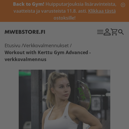
Back to Gym!
Huipputarjouksia lisäravinteista,
vaatteista ja varusteista 11.8. asti.
Klikkaa tästä
ostoksille!
Etusivu
/
Verkkovalmennukset
/
Workout with Kerttu Gym Advanced -
verkkovalmennus