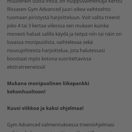
muutenkin uutta intoa, on huippuvalmentaja Kerttu
Rissasen Gym Advanced juuri oikea vaihtoehto
tuomaan piristystä harjoitteluun. Voit valita treenit
joko 4 tai 3 kertaa viikossa sen mukaan kuinka
monesti haluat salilla käydä ja teitpä niin tai näin on
luvassa monipuolista, vaihtelevaa sekä
nousujohteista harjoittelua, jota halutessasi
boostaat myös kotona suoritettavissa
ekstratreeneissä!
Mukana monipuolinen liikepankki
kehonhuoltoon!
Kuusi viikkoa ja kaksi ohjelmaa!
Gym Advanced valmennuksessa treeniohjelmasi