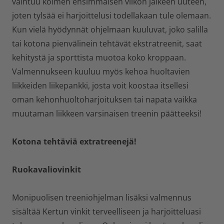
vaihtuu kolmen ensimmäisen viikon jälkeen uuteen,
joten tylsää ei harjoittelusi todellakaan tule olemaan.
Kun vielä hyödynnät ohjelmaan kuuluvat, joko salilla
tai kotona pienvälinein tehtävät ekstratreenit, saat
kehitystä ja sporttista muotoa koko kroppaan.
Valmennukseen kuuluu myös kehoa huoltavien
liikkeiden liikepankki, josta voit koostaa itsellesi
oman kehonhuoltoharjoituksen tai napata vaikka
muutaman liikkeen varsinaisen treenin päätteeksi!
Kotona tehtäviä extratreenejä!
Ruokavaliovinkit
Monipuolisen treeniohjelman lisäksi valmennus
sisältää Kertun vinkit terveelliseen ja harjoitteluasi