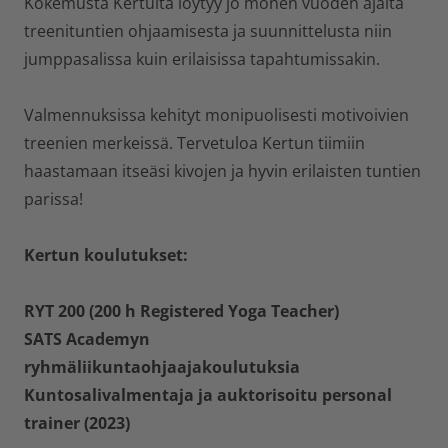
Kokemusta Kertulta löytyy jo monen vuoden ajalta
treenituntien ohjaamisesta ja suunnittelusta niin
jumppasalissa kuin erilaisissa tapahtumissakin.
Valmennuksissa kehityt monipuolisesti motivoivien
treenien merkeissä. Tervetuloa Kertun tiimiin
haastamaan itseäsi kivojen ja hyvin erilaisten tuntien
parissa!
Kertun koulutukset:
RYT 200 (200 h Registered Yoga Teacher)
SATS Academyn
ryhmäliikuntaohjaajakoulutuksia
Kuntosalivalmentaja ja auktorisoitu personal
trainer (2023)