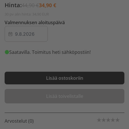
Hinta:
44,90 €
34,90 €
30 pv alin hinta: 34,90 EUR
Valmennuksen aloituspäivä
Saatavilla
. Toimitus heti sähköpostiin!
Lisää ostoskoriin
Lisää toivelistalle
Arvostelut (0)