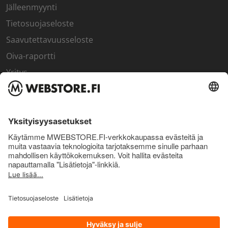
Jälleenmyynti
Tietosuojaseloste
Saavutettavuusseloste
Oiva-raportti
Yritys
SISÄPIIRI
Rekisteröidy kanta-asiakkaaksi
Sisäpiirin bonusohjelma
Uutiskirje
Uutiset ja artikkelit