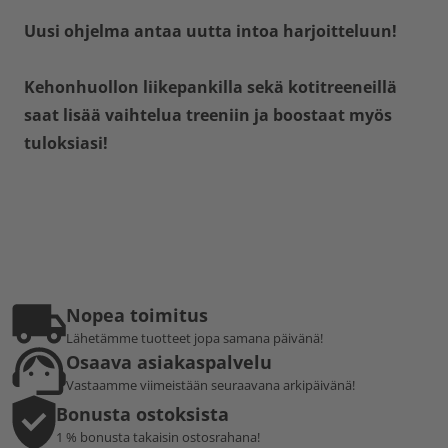
Uusi ohjelma antaa uutta intoa harjoitteluun!
Kehonhuollon liikepankilla sekä kotitreeneillä
saat lisää vaihtelua treeniin ja boostaat myös
tuloksiasi!
Nopea toimitus
Lähetämme tuotteet jopa samana päivänä!
Osaava asiakaspalvelu
Vastaamme viimeistään seuraavana arkipäivänä!
Bonusta ostoksista
1 % bonusta takaisin ostosrahana!