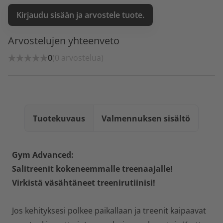
Kirjaudu sisään ja arvostele tuote.
Arvostelujen yhteenveto
0
(0 arvostelua)
Tuotekuvaus
Valmennuksen sisältö
Gym Advanced:
Salitreenit kokeneemmalle treenaajalle!
Virkistä väsähtäneet treenirutiinisi!
Jos kehityksesi polkee paikallaan ja treenit kaipaavat