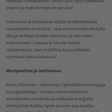
tukevaan ruokavalioon. Onhan juuri hyvä ruokavalio
treenin ja myös kehityksen perusta!
Valmennus ei kuitenkaan sisällä henkilökohtaisia
ruokavalioita tai määriä - saat ennemminkin Kertulta
fiksuja vinkkejä hyvään ravintoon ja aterioiden
kokoamiseen. Luvassa ei siis ole mitään
ruokastressiä, vaan maltillisia korjausliikkeitä
syömisesi kokonaiskuvaan!
Monipuolista ja motivoivaa
Kerttu Rissanen - valmentaja, ryhmäliikunnanohjaaja
ja joogaopettaja - luotsaa valmennettaviaan
aurinkoisella asenteella ja raikkaalla energialla
kehittymään kaikilla hyvän kunnon osa-alueilla.