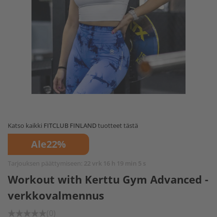
Katso kaikki
FITCLUB FINLAND
tuotteet tästä
Ale
22%
Tarjouksen päättymiseen:
22 vrk 16 h 19 min 5 s
Workout with Kerttu Gym Advanced -
verkkovalmennus
(0)