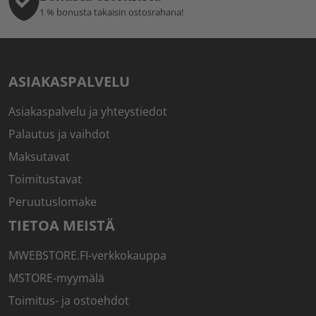
1 % bonusta takaisin ostosrahana!
ASIAKASPALVELU
Asiakaspalvelu ja yhteystiedot
Palautus ja vaihdot
Maksutavat
Toimitustavat
Peruutuslomake
TIETOA MEISTÄ
MWEBSTORE.FI-verkkokauppa
MSTORE-myymälä
Toimitus- ja ostoehdot