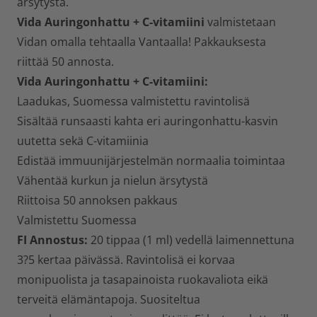
ärsytystä.
Vida Auringonhattu + C-vitamiini
valmistetaan
Vidan omalla tehtaalla Vantaalla! Pakkauksesta
riittää 50 annosta.
Vida Auringonhattu + C-vitamiini:
Laadukas, Suomessa valmistettu ravintolisä
Sisältää runsaasti kahta eri auringonhattu-kasvin
uutetta sekä C-vitamiinia
Edistää immuunijärjestelmän normaalia toimintaa
Vähentää kurkun ja nielun ärsytystä
Riittoisa 50 annoksen pakkaus
Valmistettu Suomessa
FI Annostus:
20 tippaa (1 ml) vedellä laimennettuna
3?5 kertaa päivässä. Ravintolisä ei korvaa
monipuolista ja tasapainoista ruokavaliota eikä
terveitä elämäntapoja. Suositeltua