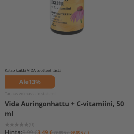
Katso kaikki
VIDA
tuotteet tästä
Ale
13%
Tarjous voimassa toistaiseksi
Vida Auringonhattu + C-vitamiini, 50
ml
(0)
Hinta:
3,99 €
3,49 €
(79,80 € / l
69,80 € / l)