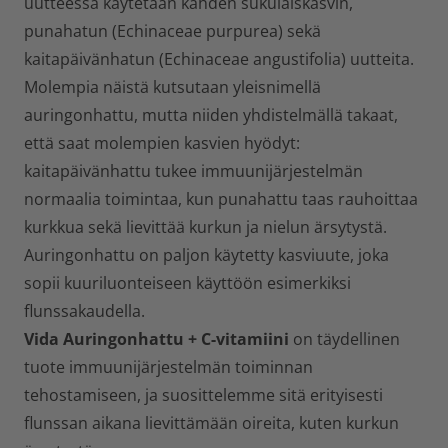
uutteessa käytetään kahden sukulaiskasvin,
punahatun (Echinaceae purpurea) sekä
kaitapäivänhatun (Echinaceae angustifolia) uutteita.
Molempia näistä kutsutaan yleisnimellä
auringonhattu, mutta niiden yhdistelmällä takaat,
että saat molempien kasvien hyödyt:
kaitapäivänhattu tukee immuunijärjestelmän
normaalia toimintaa, kun punahattu taas rauhoittaa
kurkkua sekä lievittää kurkun ja nielun ärsytystä.
Auringonhattu on paljon käytetty kasviuute, joka
sopii kuuriluonteiseen käyttöön esimerkiksi
flunssakaudella.
Vida Auringonhattu + C-vitamiini
on täydellinen
tuote immuunijärjestelmän toiminnan
tehostamiseen, ja suosittelemme sitä erityisesti
flunssan aikana lievittämään oireita, kuten kurkun