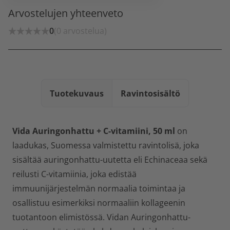
Arvostelujen yhteenveto
0
(0 arvostelua)
Tuotekuvaus
Ravintosisältö
Vida Auringonhattu + C-vitamiini, 50 ml
on
laadukas, Suomessa valmistettu ravintolisä, joka
sisältää auringonhattu-uutetta eli Echinaceaa sekä
reilusti C-vitamiinia, joka edistää
immuunijärjestelmän normaalia toimintaa ja
osallistuu esimerkiksi normaaliin kollageenin
tuotantoon elimistössä. Vidan Auringonhattu-