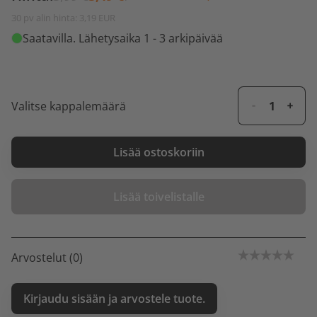
30 pv alin hinta: 3,19 EUR
Saatavilla
. Lähetysaika 1 - 3 arkipäivää
Valitse kappalemäärä
Lisää ostoskoriin
Lisää toivelistalle
Arvostelut (0)
Kirjaudu sisään ja arvostele tuote.