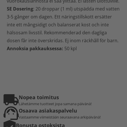
vuorokausiannosta ei saa ylittää. Ei lasten ulottuville.
SE Dosering
: 20 droppar (1 ml) utspädda med vatten
3-5 gånger om dagen. Ett näringstillskott ersätter
inte ett mångsidigt och balanserat kost och inte
hälsosam livsstil. Rekommenderad den dagliga
dosen får inte överskridas. Ej inom räckhåll för barn.
Annoksia pakkauksessa:
50 kpl
Nopea toimitus
Lähetämme tuotteet jopa samana päivänä!
Osaava asiakaspalvelu
Vastaamme viimeistään seuraavana arkipäivänä!
Bonusta ostoksista