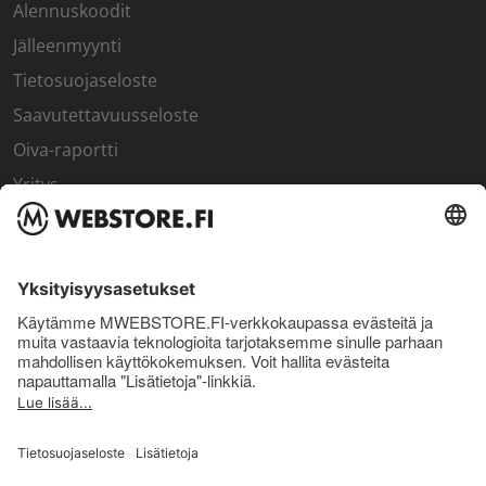
Alennuskoodit
Jälleenmyynti
Tietosuojaseloste
Saavutettavuusseloste
Oiva-raportti
Yritys
SISÄPIIRI
Rekisteröidy kanta-asiakkaaksi
Sisäpiirin bonusohjelma
Uutiskirje
Uutiset ja artikkelit