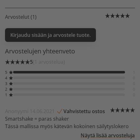
Arvostelut (1)
Kirjaudu sisään ja arvostele tuote.
Arvostelujen yhteenveto
5
(1 arvostelua)
5
1
4
0
3
0
2
0
1
0
Anonyymi 14.06.2021
Vahvistettu ostos
Smartshake = paras shaker
Tässä mallissa myös kätevän kokoinen säilytyslokero
Näytä lisää arvosteluja