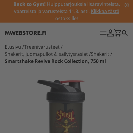
Back to Gym!
Huipputarjouksia lisäravinteista,
vaatteista ja varusteista 11.8. asti.
Klikkaa tästä
ostoksille!
Etusivu
/
Treenivarusteet
/
Shakerit, juomapullot & säilytysrasiat
/
Shakerit
/
Smartshake Revive Rock Collection, 750 ml