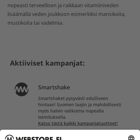
nopeasti terveellisen ja raikkaan vitamiiniveden
lisäämällä veden joukkoon esimerkiksi mansikoita,
mustikoita tai vadelmia.
Aktiiviset kampanjat:
Smartshake
Smartshaket pysyvästi edulliseen
hintaan! Suomen laajin ja mahdollisesti
myös halvin valikoima nopealla
toimituksella.
Katso tästä kaikki kampanjatuotteet!