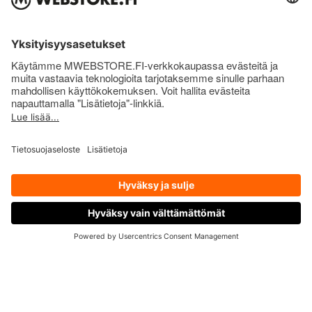
Nopea toimitus
Lähetämme tuotteet jopa samana päivänä!
Osaava asiakaspalvelu
Vastaamme viimeistään seuraavana arkipäivänä!
Bonusta ostoksista
1 % bonusta takaisin ostosrahana!
ASIAKASPALVELU
OTA YHTEYTTÄ
Asiakaspalvelu ja yhteystiedot
Palautus ja vaihdot
Maksutavat
Toimitustavat