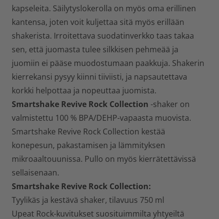
kapseleita. Säilytyslokerolla on myös oma erillinen
kantensa, joten voit kuljettaa sitä myös erillään
shakerista. Irroitettava suodatinverkko taas takaa
sen, että juomasta tulee silkkisen pehmeää ja
juomiin ei pääse muodostumaan paakkuja. Shakerin
kierrekansi pysyy kiinni tiiviisti, ja napsautettava
korkki helpottaa ja nopeuttaa juomista.
Smartshake Revive Rock Collection
-shaker on
valmistettu 100 % BPA/DEHP-vapaasta muovista.
Smartshake Revive Rock Collection kestää
konepesun, pakastamisen ja lämmityksen
mikroaaltouunissa. Pullo on myös kierrätettävissä
sellaisenaan.
Smartshake Revive Rock Collection:
Tyylikäs ja kestävä shaker, tilavuus 750 ml
Upeat Rock-kuvitukset suosituimmilta yhtyeiltä