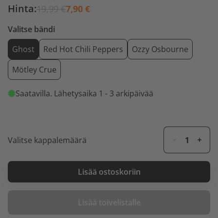
Hinta:
19,99 €
7,90 €
Valitse bändi
Ghost
Red Hot Chili Peppers
Ozzy Osbourne
Mötley Crue
Saatavilla
. Lähetysaika 1 - 3 arkipäivää
Valitse kappalemäärä
Lisää ostoskoriin
Lisää toivelistalle