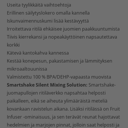
Useita tyylikkäitä vaihtoehtoja
Erillinen säilytyslokero omalla kannella
Iskunvaimennuskumi lisää kestävyyttä
Irroitettava ritilä ehkäisee juomien paakkuuntumista
Tiivis kierrekansi ja nopeakäyttöinen napsautettava
korkki
Kätevä kantokahva kannessa
Kestää konepesun, pakastamisen ja lämmityksen
mikroaaltouunissa
Valmistettu 100 % BPA/DEHP-vapaasta muovista
Smartshake Silent Mixing Solution:
Smartshake-
juomapullojen ritiläverkko napsahtaa helposti
paikalleen, eikä se aiheuta ylimääräistä meteliä
kovankaan ravistelun aikana. Lisäksi ritilässä on Fruit
Infuser -ominaisuus, ja sen terävät reunat hajottavat
hedelmien ja marjojen pinnat, jolloin saat helposti ja