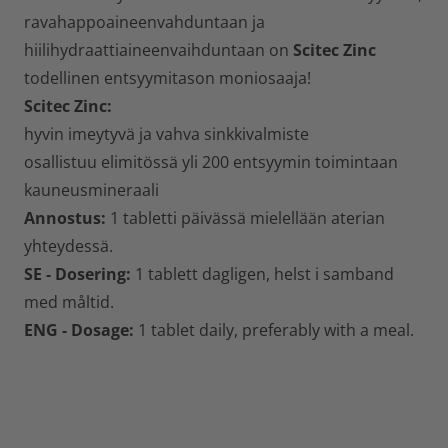
ravahappoaineenvahduntaan ja
hiilihydraattiaineenvaihduntaan on
Scitec Zinc
todellinen entsyymitason moniosaaja!
Scitec Zinc:
hyvin imeytyvä ja vahva sinkkivalmiste
osallistuu elimitössä yli 200 entsyymin toimintaan
kauneusmineraali
Annostus:
1 tabletti päivässä mielellään aterian
yhteydessä.
SE - Dosering:
1 tablett dagligen, helst i samband
med måltid.
ENG - Dosage:
1 tablet daily, preferably with a meal.