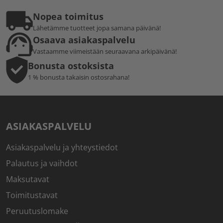
Nopea toimitus
Lähetämme tuotteet jopa samana päivänä!
Osaava asiakaspalvelu
Vastaamme viimeistään seuraavana arkipäivänä!
Bonusta ostoksista
1 % bonusta takaisin ostosrahana!
ASIAKASPALVELU
Asiakaspalvelu ja yhteystiedot
Palautus ja vaihdot
Maksutavat
Toimitustavat
Peruutuslomake