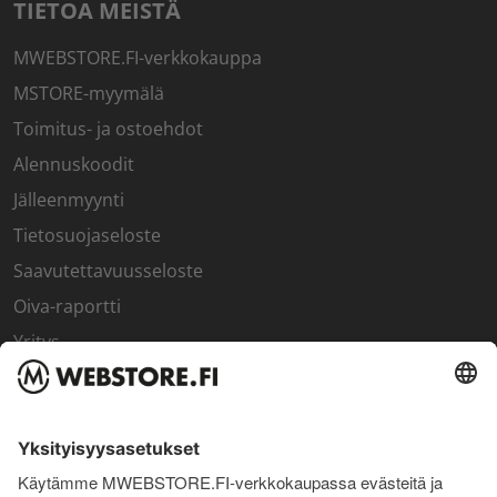
TIETOA MEISTÄ
MWEBSTORE.FI-verkkokauppa
MSTORE-myymälä
Toimitus- ja ostoehdot
Alennuskoodit
Jälleenmyynti
Tietosuojaseloste
Saavutettavuusseloste
Oiva-raportti
Yritys
SISÄPIIRI
Rekisteröidy kanta-asiakkaaksi
Sisäpiirin bonusohjelma