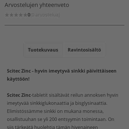
Arvostelujen yhteenveto
0
(0 arvostelua)
Tuotekuvaus
Ravintosisältö
Scitec Zinc - hyvin imeytyvä sinkki päivittäiseen
käyttöön!
Scitec Zinc
-tabletit sisältävät reilun annoksen hyvin
imeytyvää sinkkiglukonaattia ja bisglysinaattia.
Elimistössämme sinkki on mukana monessa,
osallistuuhan se yli 200 entsyymin toimintaan. On
siis tärkeätä huolehtia tämän hivenaineen