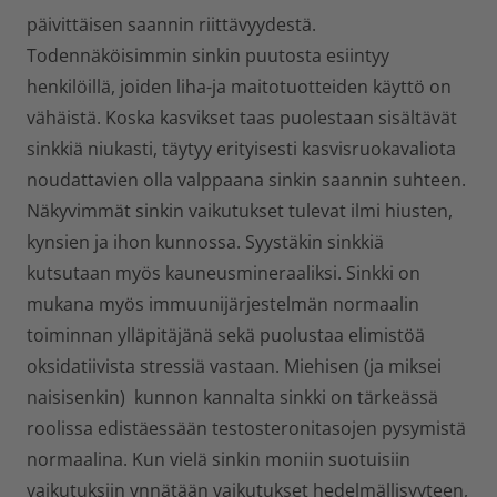
päivittäisen saannin riittävyydestä.
Todennäköisimmin sinkin puutosta esiintyy
henkilöillä, joiden liha-ja maitotuotteiden käyttö on
vähäistä. Koska kasvikset taas puolestaan sisältävät
sinkkiä niukasti, täytyy erityisesti kasvisruokavaliota
noudattavien olla valppaana sinkin saannin suhteen.
Näkyvimmät sinkin vaikutukset tulevat ilmi hiusten,
kynsien ja ihon kunnossa. Syystäkin sinkkiä
kutsutaan myös kauneusmineraaliksi. Sinkki on
mukana myös immuunijärjestelmän normaalin
toiminnan ylläpitäjänä sekä puolustaa elimistöä
oksidatiivista stressiä vastaan. Miehisen (ja miksei
naisisenkin) kunnon kannalta sinkki on tärkeässä
roolissa edistäessään testosteronitasojen pysymistä
normaalina. Kun vielä sinkin moniin suotuisiin
vaikutuksiin ynnätään vaikutukset hedelmällisyyteen,