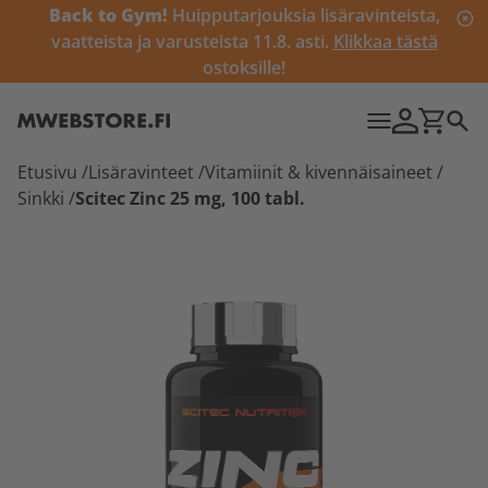
Back to Gym!
Huipputarjouksia lisäravinteista,
vaatteista ja varusteista 11.8. asti.
Klikkaa tästä
ostoksille!
Etusivu
/
Lisäravinteet
/
Vitamiinit & kivennäisaineet
/
Sinkki
/
Scitec Zinc 25 mg, 100 tabl.