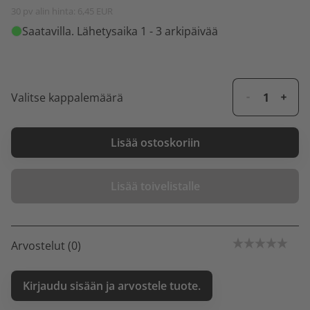
30 pv alin hinta: 6,45 EUR
Saatavilla
. Lähetysaika 1 - 3 arkipäivää
Valitse kappalemäärä
Lisää ostoskoriin
Lisää toivelistalle
Arvostelut (0)
Kirjaudu sisään ja arvostele tuote.