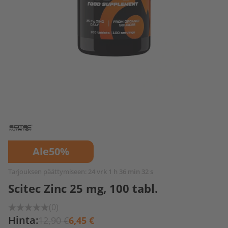
Ale
50%
Tarjouksen päättymiseen:
24 vrk 1 h 36 min 32 s
Scitec Zinc 25 mg, 100 tabl.
(0)
Hinta:
12,90 €
6,45 €