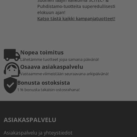
Suomen laajin valikoima SCITEC- &
Puhdistamo-tuotteita superedullisesti
elokuun ajan!
Katso tästä kaikki kampanjatuotteet!
Nopea toimitus
Lähetämme tuotteet jopa samana päivänä!
Osaava asiakaspalvelu
Vastaamme viimeistään seuraavana arkipäivänä!
Bonusta ostoksista
1 % bonusta takaisin ostosrahana!
ASIAKASPALVELU
Asiakaspalvelu ja yhteystiedot