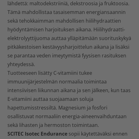
lähdettä: maltodekstriiniä, dekstroosia ja fruktoosia.
Tämä mahdollistaa tasaisemman energiansaannin
sekä tehokkaimman mahdollisen hiilihydraattien
hyödyntämisen harjoituksen aikana. Hiilihydraatti-
elektrolyyttijuoma auttaa ylläpitämään suorituskykyä
pitkäkestoisen kestävyysharjoittelun aikana ja lisäksi
se parantaa veden imeytymistä fyysisen rasituksen
yhteydessä.
Tuotteeseen lisätty C-vitamiini tukee
immuunijärjestelmän normaalia toimintaa
intensiivisen liikunnan aikana ja sen jälkeen, kun taas
E-vitamiini auttaa suojaamaan soluja
hapettumisstressiltä. Magnesium ja fosfori
osallistuvat normaaliin energia-aineenvaihduntaan
sekä lihasten ja hermoston toimintaan.
SCITEC Isotec Endurance
sopii käytettäväksi ennen