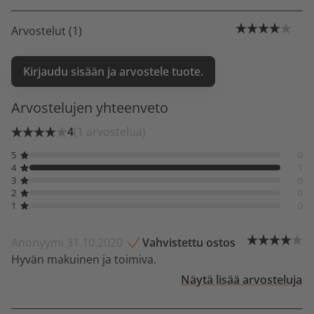
Arvostelut (1)
Kirjaudu sisään ja arvostele tuote.
Arvostelujen yhteenveto
4
(1 arvostelua)
5
0
4
1
3
0
2
0
1
0
Anonyymi 31.10.2020
Vahvistettu ostos
Hyvän makuinen ja toimiva.
Näytä lisää arvosteluja