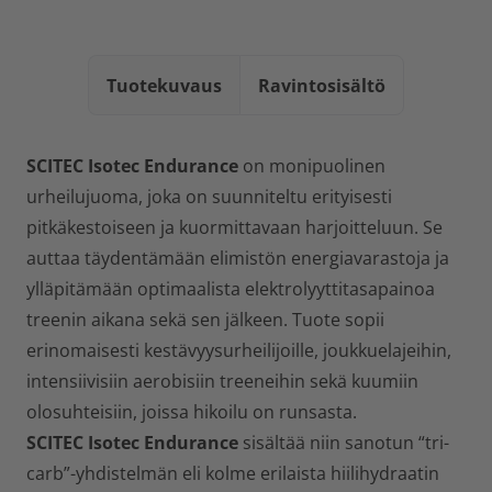
Tuotekuvaus
Ravintosisältö
SCITEC Isotec Endurance
on monipuolinen
urheilujuoma, joka on suunniteltu erityisesti
pitkäkestoiseen ja kuormittavaan harjoitteluun. Se
auttaa täydentämään elimistön energiavarastoja ja
ylläpitämään optimaalista elektrolyyttitasapainoa
treenin aikana sekä sen jälkeen. Tuote sopii
erinomaisesti kestävyysurheilijoille, joukkuelajeihin,
intensiivisiin aerobisiin treeneihin sekä kuumiin
olosuhteisiin, joissa hikoilu on runsasta.
SCITEC Isotec Endurance
sisältää niin sanotun
“tri-
carb”-yhdistelmän
eli kolme erilaista hiilihydraatin