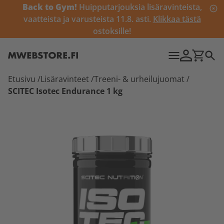
Back to Gym!
Huipputarjouksia lisäravinteista,
vaatteista ja varusteista 11.8. asti.
Klikkaa tästä
ostoksille!
Etusivu
/
Lisäravinteet
/
Treeni- & urheilujuomat
/
SCITEC Isotec Endurance 1 kg