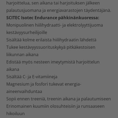
harjoittelua, sen aikana tai harjoituksen jälkeen
palautusjuomana ja energiavarastojen täydentäjänä.
SCITEC Isotec Endurance pähkinänkuoressa:
Monipuolinen hiilihydraatti- ja elektrolyyttijuoma
kestävyysurheilijoille
Sisältää kolme erilaista hiilihydraatin lähdettä
Tukee kestävyyssuorituskykyä pitkäkestoisen
liikunnan aikana
Edistää myös nesteen imeytymistä harjoittelun
aikana
Sisältää C- ja E-vitamiineja
Magnesium ja fosfori tukevat energia-
aineenvaihduntaa
Sopii ennen treeniä, treenin aikana ja palautumiseen
Erinomainen kuumiin olosuhteisiin ja runsaaseen
hikoiluun