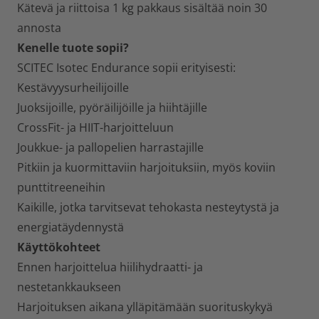
Kätevä ja riittoisa 1 kg pakkaus sisältää noin 30
annosta
Kenelle tuote sopii?
SCITEC Isotec Endurance sopii erityisesti:
Kestävyysurheilijoille
Juoksijoille, pyöräilijöille ja hiihtäjille
CrossFit- ja HIIT-harjoitteluun
Joukkue- ja pallopelien harrastajille
Pitkiin ja kuormittaviin harjoituksiin, myös koviin
punttitreeneihin
Kaikille, jotka tarvitsevat tehokasta nesteytystä ja
energiatäydennystä
Käyttökohteet
Ennen harjoittelua hiilihydraatti- ja
nestetankkaukseen
Harjoituksen aikana ylläpitämään suorituskykyä