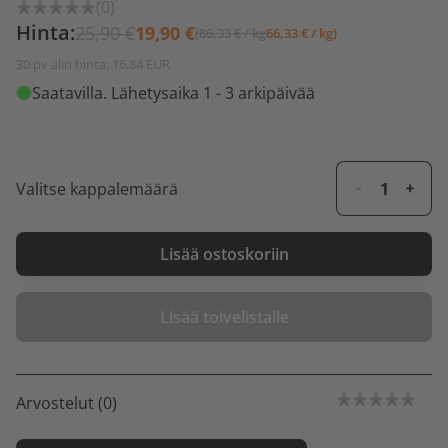
(0)
Hinta:
25,90 €
19,90 €
(86,33 € / kg
66,33 € / kg)
30 pv alin hinta: 16,84 EUR
Saatavilla
. Lähetysaika 1 - 3 arkipäivää
Valitse kappalemäärä
Lisää ostoskoriin
Lisää toivelistalle
Arvostelut (0)