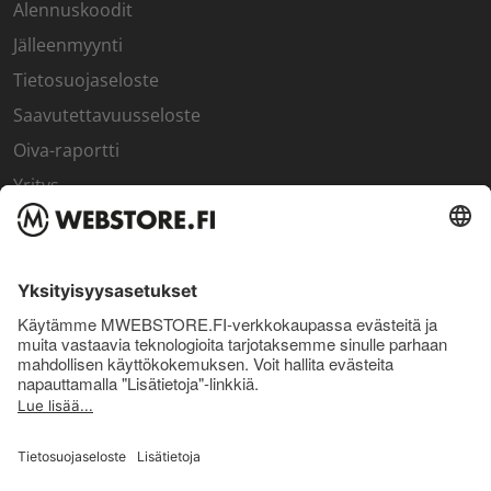
Alennuskoodit
Jälleenmyynti
Tietosuojaseloste
Saavutettavuusseloste
Oiva-raportti
Yritys
SISÄPIIRI
Rekisteröidy kanta-asiakkaaksi
Sisäpiirin bonusohjelma
Uutiskirje
Uutiset ja artikkelit