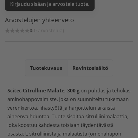
Kirjaudu sisään ja arvostele tuote.
Arvostelujen yhteenveto
0
(0 arvostelua)
Tuotekuvaus
Ravintosisältö
Scitec Citrulline Malate, 300 g
on puhdas ja tehokas
aminohappovalmiste, joka on suunniteltu tukemaan
verenkiertoa, lihastyötä ja harjoittelun aikaista
aineenvaihduntaa. Tuote sisältää sitrulliinimalaattia,
joka koostuu kahdesta toisiaan täydentävästä
osasta: L-sitrulliinista ja malaatista (omenahapon