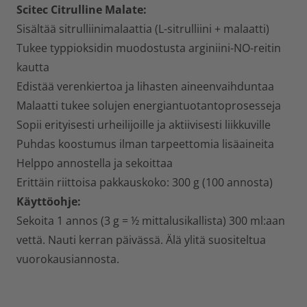
Scitec Citrulline Malate:
Sisältää sitrulliinimalaattia (L-sitrulliini + malaatti)
Tukee typpioksidin muodostusta arginiini-NO-reitin
kautta
Edistää verenkiertoa ja lihasten aineenvaihduntaa
Malaatti tukee solujen energiantuotantoprosesseja
Sopii erityisesti urheilijoille ja aktiivisesti liikkuville
Puhdas koostumus ilman tarpeettomia lisäaineita
Helppo annostella ja sekoittaa
Erittäin riittoisa pakkauskoko: 300 g (100 annosta)
Käyttöohje:
Sekoita 1 annos (3 g = ½ mittalusikallista) 300 ml:aan
vettä. Nauti kerran päivässä. Älä ylitä suositeltua
vuorokausiannosta.