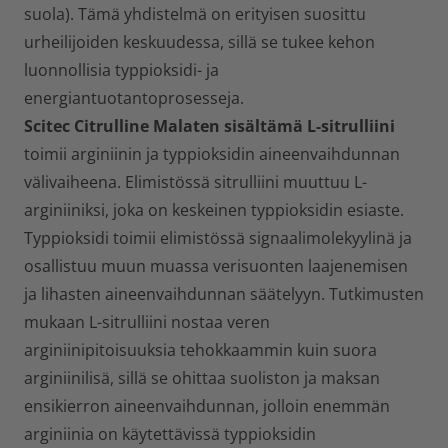
suola). Tämä yhdistelmä on erityisen suosittu
urheilijoiden keskuudessa, sillä se tukee kehon
luonnollisia typpioksidi- ja
energiantuotantoprosesseja.
Scitec Citrulline Malaten sisältämä
L-sitrulliini
toimii arginiinin ja typpioksidin aineenvaihdunnan
välivaiheena. Elimistössä sitrulliini muuttuu L-
arginiiniksi, joka on keskeinen typpioksidin esiaste.
Typpioksidi toimii elimistössä signaalimolekyylinä ja
osallistuu muun muassa verisuonten laajenemisen
ja lihasten aineenvaihdunnan säätelyyn. Tutkimusten
mukaan L-sitrulliini nostaa veren
arginiinipitoisuuksia tehokkaammin kuin suora
arginiinilisä, sillä se ohittaa suoliston ja maksan
ensikierron aineenvaihdunnan, jolloin enemmän
arginiinia on käytettävissä typpioksidin