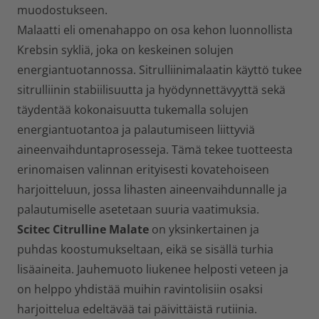
muodostukseen.
Malaatti eli omenahappo on osa kehon luonnollista
Krebsin sykliä, joka on keskeinen solujen
energiantuotannossa. Sitrulliinimalaatin käyttö tukee
sitrulliinin stabiilisuutta ja hyödynnettävyyttä sekä
täydentää kokonaisuutta tukemalla solujen
energiantuotantoa ja palautumiseen liittyviä
aineenvaihduntaprosesseja. Tämä tekee tuotteesta
erinomaisen valinnan erityisesti kovatehoiseen
harjoitteluun, jossa lihasten aineenvaihdunnalle ja
palautumiselle asetetaan suuria vaatimuksia.
Scitec Citrulline Malate
on yksinkertainen ja
puhdas koostumukseltaan, eikä se sisällä turhia
lisäaineita. Jauhemuoto liukenee helposti veteen ja
on helppo yhdistää muihin ravintolisiin osaksi
harjoittelua edeltävää tai päivittäistä rutiinia.