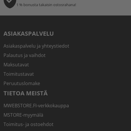
1 % bonusta takaisin ostosrahana!
ASIAKASPALVELU
Asiakaspalvelu ja yhteystiedot
Palautus ja vaihdot
Maksutavat
Toimitustavat
Peruutuslomake
TIETOA MEISTÄ
MWEBSTORE.FI-verkkokauppa
MSTORE-myymälä
Toimitus- ja ostoehdot