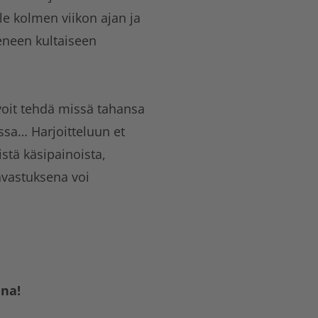
lle kolmen viikon ajan ja
neen kultaiseen
 voit tehdä missä tahansa
ossa… Harjoitteluun et
istä käsipainoista,
ävastuksena voi
ana!