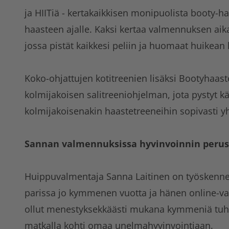
ja HIITiä - kertakaikkisen monipuolista booty-har
haasteen ajalle. Kaksi kertaa valmennuksen aika
jossa pistät kaikkesi peliin ja huomaat huikean 
Koko-ohjattujen kotitreenien lisäksi Bootyhaas
kolmijakoisen salitreeniohjelman, jota pystyt kä
kolmijakoisenakin haastetreeneihin sopivasti yh
Sannan valmennuksissa hyvinvoinnin perusp
Huippuvalmentaja Sanna Laitinen on työskenne
parissa jo kymmenen vuotta ja hänen online-v
ollut menestyksekkäästi mukana kymmeniä tuh
matkalla kohti omaa unelmahyvinvointiaan.