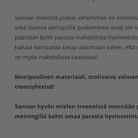
Sannan mielestä joskus vähemmän on enemmän 
sekä itsensä äärirajoille puskeminen eivät ole nii
päästään kohti parasta mahdollista hyvinvoint
haluaa kannustaa sinua uskomaan siihen, että s
on myös mahdollista saavuttaa!
Monipuolinen materiaali, motivoiva valme
treeniyhteisö!
Sannan hyvän mielen treeneissä mennään po
meiningillä kohti omaa parasta hyvinvointi