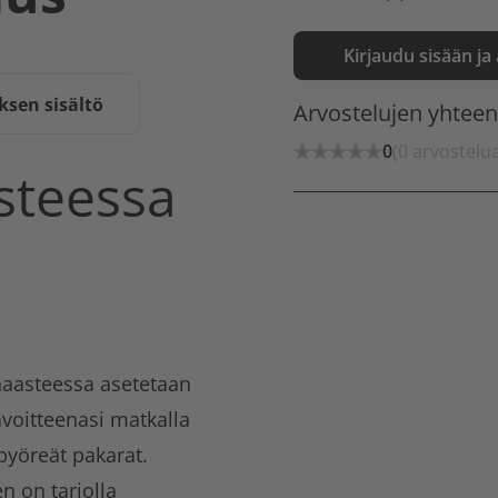
Kirjaudu sisään ja
sen sisältö
Arvostelujen yhtee
0
(0 arvostelu
steessa
u
haasteessa asetetaan
voitteenasi matkalla
pyöreät pakarat.
 on tarjolla