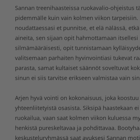
Sannan treenihaasteissa ruokavalio-ohjeistus 
pidemmälle kuin vain kolmen viikon tarpeisiin. 
noudattaessasi et punnitse, et elä nälässä, etkä 
aineita, sen sijaan opit hahmottamaan itselles
silmämääräisesti, opit tunnistamaan kylläisyyd
valitsemaan parhaiten hyvinvointiasi tukevat ra
parasta, samat kultaiset säännöt soveltuvat ko
sinun ei siis tarvitse erikseen valmistaa vain sin
Arjen hyvä vointi on kokonaisuus, joka koostuu
yhteenliitetyistä osasista. Siksipä haastekaan ei
ruokailua, vaan saat kolmen viikon kuluessa 
henkistä pureskeltavaa ja pohdittavaa. Bootyh
keskusteluryhmässä saat avuksesi Sannan motiv