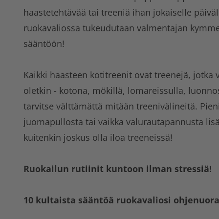
haastetehtävää tai treeniä ihan jokaiselle päivä
ruokavaliossa tukeudutaan valmentajan kymme
sääntöön!
Kaikki haasteen kotitreenit ovat treenejä, jotka
oletkin - kotona, mökillä, lomareissulla, luonn
tarvitse välttämättä mitään treenivälineitä. Pien
juomapullosta tai vaikka valurautapannusta lis
kuitenkin joskus olla iloa treeneissä!
Ruokailun rutiinit kuntoon ilman stressiä!
10 kultaista sääntöä ruokavaliosi ohjenuor