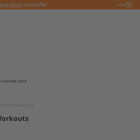
kkaa tästä
ostoksille!
sulje
tuotteet tästä
rk 10 h 14 min 21 s
Workouts