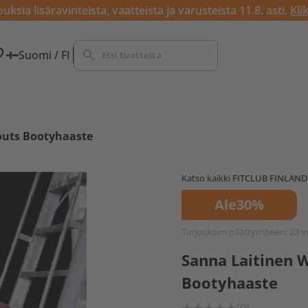
ksia lisäravinteista, vaatteista ja varusteista 11.8. asti.
Kli
Suomi / FI
outs Bootyhaaste
Katso kaikki
FITCLUB FINLAND
Ale
30%
Tarjouksen päättymiseen:
23 v
Sanna Laitinen 
Bootyhaaste