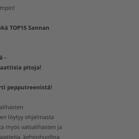
empin!
sekä TOP15 Sannan
ä -
attisia pitoja!
rti pepputreenistä!
alihasten
een löytyy ohjelmasta
ta myös vatsalihasten ja
haasteita, kehonhuoltoa