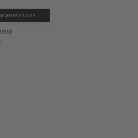
 arvostele tuote.
nveto
a)