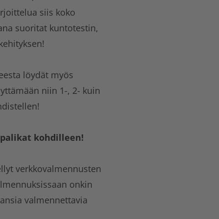
joittelua siis koko
na suoritat kuntotestin,
kehityksen!
teesta löydät myös
yttämään niin 1-, 2- kuin
distellen!
alikat kohdilleen!
llyt verkkovalmennusten
almennuksissaan onkin
ansia valmennettavia