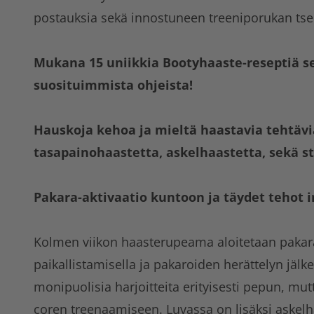
postauksia sekä innostuneen treeniporukan ts
Mukana 15 uniikkia Bootyhaaste-reseptiä 
suosituimmista ohjeista!
Hauskoja kehoa ja mieltä haastavia tehtävi
tasapainohaastetta, askelhaastetta, sekä sta
Pakara-aktivaatio kuntoon ja täydet tehot i
Kolmen viikon haasterupeama aloitetaan pakar
paikallistamisella ja pakaroiden herättelyn jälk
monipuolisia harjoitteita erityisesti pepun, mut
coren treenaamiseen. Luvassa on lisäksi askel