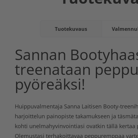
Tuotekuvaus
Valmennuk
Sannan Bootyhaa
treenataan pepp
pyöreäksi!
Huippuvalmentaja Sanna Laitisen Booty-treeni
harjoittelun painopiste takamukseen ja täsmäta
kohti unelmahyvinvointiasi ovatkin tällä kertaa 
Olemustasi terhakoittavaa peppuremppaa varten