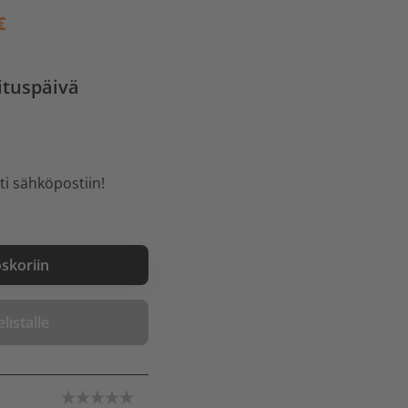
€
ituspäivä
ti sähköpostiin!
oskoriin
listalle