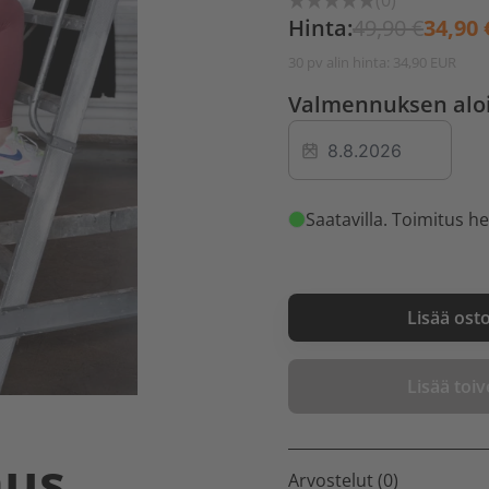
(0)
Hinta:
49,90 €
34,90 
30 pv alin hinta: 34,90 EUR
Valmennuksen alo
Saatavilla
. Toimitus he
Lisää ost
Lisää toive
aus
Arvostelut (0)