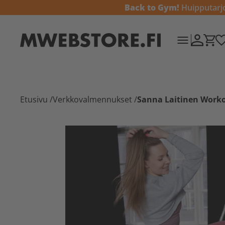
Back to Gym!
Huipputarjou
Etusivu
/
Verkkovalmennukset
/
Sanna Laitinen Work