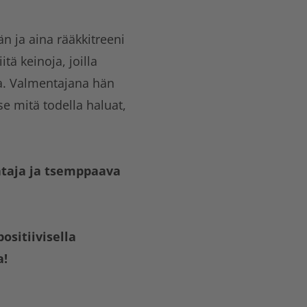
ja aina rääkkitreeni
tä keinoja, joilla
ia. Valmentajana hän
e mitä todella haluat,
ntaja ja tsemppaava
sitiivisella
a!