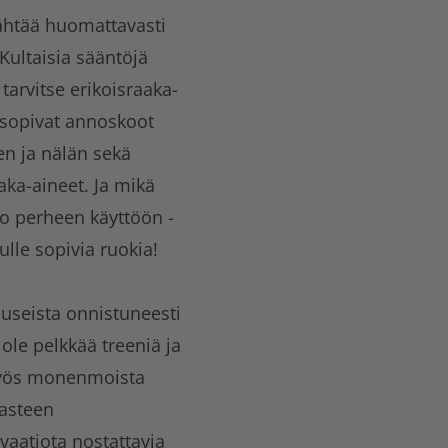
tähtää huomattavasti
Kultaisia sääntöjä
tarvitse erikoisraaka-
i sopivat annoskoot
en ja nälän sekä
aka-aineet. Ja mikä
ko perheen käyttöön -
ulle sopivia ruokia!
 useista onnistuneesti
 ole pelkkää treeniä ja
myös monenmoista
aasteen
aatiota nostattavia