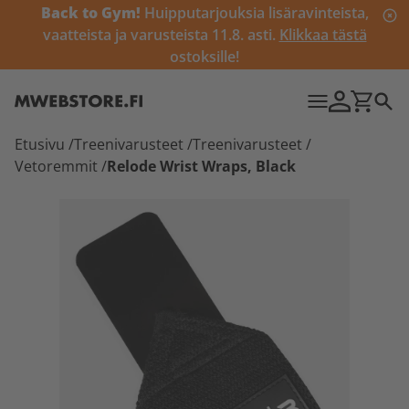
Back to Gym!
Huipputarjouksia lisäravinteista,
vaatteista ja varusteista 11.8. asti.
Klikkaa tästä
ostoksille!
Etusivu
/
Treenivarusteet
/
Treenivarusteet
/
Vetoremmit
/
Relode Wrist Wraps, Black