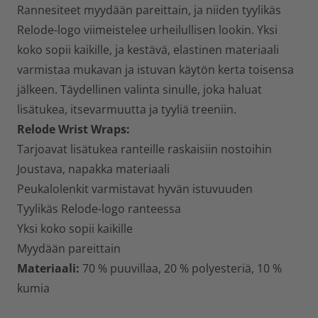
Rannesiteet myydään pareittain, ja niiden tyylikäs
Relode-logo viimeistelee urheilullisen lookin. Yksi
koko sopii kaikille, ja kestävä, elastinen materiaali
varmistaa mukavan ja istuvan käytön kerta toisensa
jälkeen. Täydellinen valinta sinulle, joka haluat
lisätukea, itsevarmuutta ja tyyliä treeniin.
Relode Wrist Wraps:
Tarjoavat lisätukea ranteille raskaisiin nostoihin
Joustava, napakka materiaali
Peukalolenkit varmistavat hyvän istuvuuden
Tyylikäs Relode-logo ranteessa
Yksi koko sopii kaikille
Myydään pareittain
Materiaali:
70 % puuvillaa, 20 % polyesteriä, 10 %
kumia