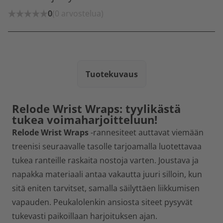
0
(0 arvostelua)
Tuotekuvaus
Relode Wrist Wraps: tyylikästä
tukea voimaharjoitteluun!
Relode Wrist Wraps
-rannesiteet auttavat viemään
treenisi seuraavalle tasolle tarjoamalla luotettavaa
tukea ranteille raskaita nostoja varten. Joustava ja
napakka materiaali antaa vakautta juuri silloin, kun
sitä eniten tarvitset, samalla säilyttäen liikkumisen
vapauden. Peukalolenkin ansiosta siteet pysyvät
tukevasti paikoillaan harjoituksen ajan.