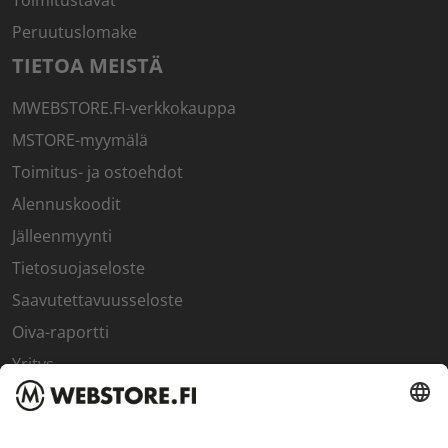
Toimitustavat
Peruutuslomake
TIETOA MEISTÄ
MWEBSTORE.FI-verkkokauppa
MSTORE-myymälä
Toimitus- ja ostoehdot
Alennuskoodit
Jälleenmyynti
Tietosuojaseloste
Saavutettavuusseloste
Oiva-raportti
Yritys
SISÄPIIRI
Rekisteröidy kanta-asiakkaaksi