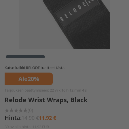
Katso kaikki
RELODE
tuotteet tästä
Ale
20%
Tarjouksen päättymiseen:
22 vrk 16 h 12 min 4 s
Relode Wrist Wraps, Black
(0)
Hinta:
14,90 €
11,92 €
30 pv alin hinta: 11,92 EUR