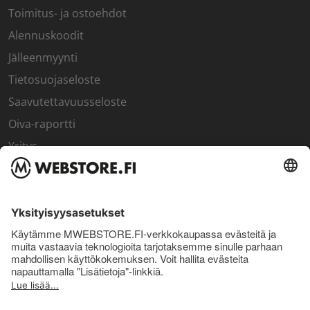
Toimitus- ja ostoehdot
Alennuskoodit
Jälleenmyynti
Tietosuojaseloste
Saavutettavuusseloste
Oiva-raportti
Yritys
SISÄPIIRI
Rekisteröidy kanta-asiakkaaksi
Sisäpiirin bonusohjelma
Uutiskirje
Uutiset ja artikkelit