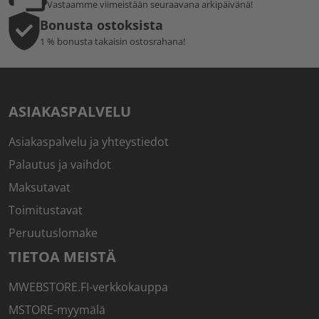
Vastaamme viimeistään seuraavana arkipäivänä!
Bonusta ostoksista
1 % bonusta takaisin ostosrahana!
ASIAKASPALVELU
Asiakaspalvelu ja yhteystiedot
Palautus ja vaihdot
Maksutavat
Toimitustavat
Peruutuslomake
TIETOA MEISTÄ
MWEBSTORE.FI-verkkokauppa
MSTORE-myymälä