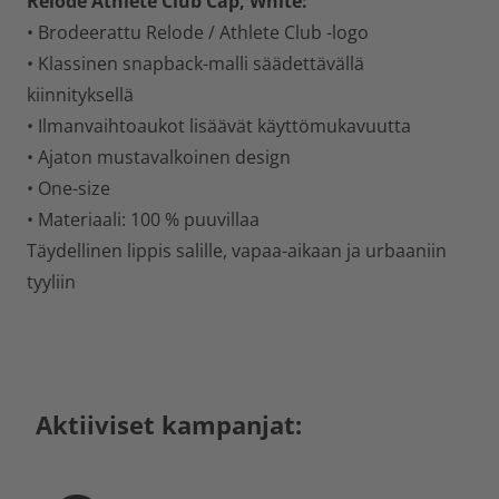
Relode Athlete Club Cap, White:
• Brodeerattu Relode / Athlete Club -logo
• Klassinen snapback-malli säädettävällä
kiinnityksellä
• Ilmanvaihtoaukot lisäävät käyttömukavuutta
• Ajaton mustavalkoinen design
• One-size
• Materiaali: 100 % puuvillaa
Täydellinen lippis salille, vapaa-aikaan ja urbaaniin
tyyliin
Aktiiviset kampanjat: