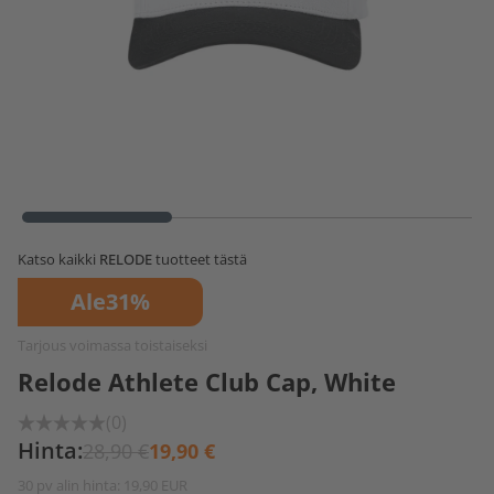
Katso kaikki
RELODE
tuotteet tästä
Ale
31%
Tarjous voimassa toistaiseksi
Relode Athlete Club Cap, White
(0)
Hinta:
28,90 €
19,90 €
30 pv alin hinta: 19,90 EUR