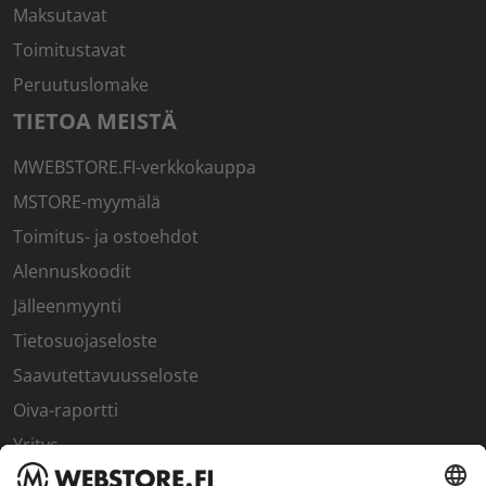
Maksutavat
Toimitustavat
Peruutuslomake
TIETOA MEISTÄ
MWEBSTORE.FI-verkkokauppa
MSTORE-myymälä
Toimitus- ja ostoehdot
Alennuskoodit
Jälleenmyynti
Tietosuojaseloste
Saavutettavuusseloste
Oiva-raportti
Yritys
SISÄPIIRI