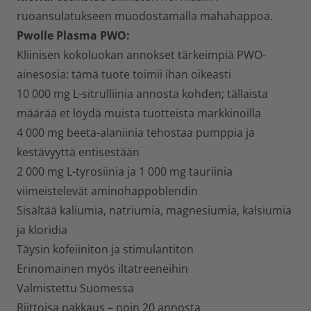
ruoansulatukseen muodostamalla mahahappoa.
Pwolle Plasma PWO:
Kliinisen kokoluokan annokset tärkeimpiä PWO-
ainesosia: tämä tuote toimii ihan oikeasti
10 000 mg L-sitrulliinia annosta kohden; tällaista
määrää et löydä muista tuotteista markkinoilla
4 000 mg beeta-alaniinia tehostaa pumppia ja
kestävyyttä entisestään
2 000 mg L-tyrosiinia ja 1 000 mg tauriinia
viimeistelevät aminohappoblendin
Sisältää kaliumia, natriumia, magnesiumia, kalsiumia
ja kloridia
Täysin kofeiiniton ja stimulantiton
Erinomainen myös iltatreeneihin
Valmistettu Suomessa
Riittoisa pakkaus – noin 20 annosta