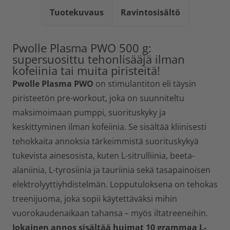
Tuotekuvaus
Ravintosisältö
Pwolle Plasma PWO 500 g:
supersuosittu tehonlisääjä ilman
kofeiinia tai muita piristeitä!
Pwolle Plasma PWO
on stimulantiton eli täysin
piristeetön pre-workout, joka on suunniteltu
maksimoimaan pumppi, suorituskyky ja
keskittyminen ilman kofeiinia. Se sisältää kliinisesti
tehokkaita annoksia tärkeimmistä suorituskykyä
tukevista ainesosista, kuten L-sitrulliinia, beeta-
alaniinia, L-tyrosiinia ja tauriinia sekä tasapainoisen
elektrolyyttiyhdistelmän. Lopputuloksena on tehokas
treenijuoma, joka sopii käytettäväksi mihin
vuorokaudenaikaan tahansa – myös iltatreeneihin.
Jokainen annos sisältää huimat
10 grammaa L-