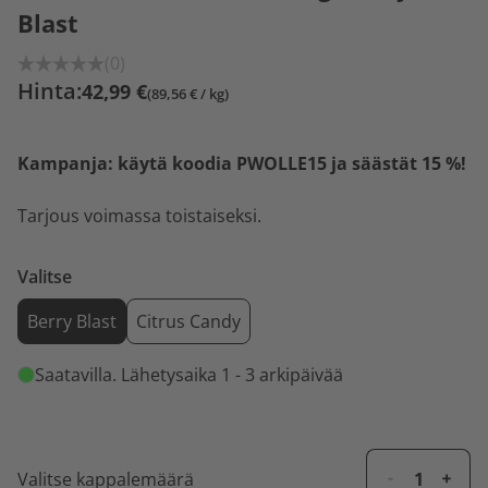
Blast
(0)
Hinta:
42,99 €
(89,56 € / kg)
Kampanja: käytä koodia PWOLLE15 ja säästät 15 %!
Tarjous voimassa toistaiseksi.
Valitse
Berry Blast
Citrus Candy
Saatavilla
. Lähetysaika 1 - 3 arkipäivää
Valitse kappalemäärä