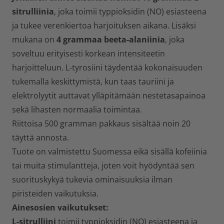
sitrulliinia
, joka toimii typpioksidin (NO) esiasteena
ja tukee verenkiertoa harjoituksen aikana. Lisäksi
mukana on
4 grammaa beeta-alaniinia
, joka
soveltuu erityisesti korkean intensiteetin
harjoitteluun. L-tyrosiini täydentää kokonaisuuden
tukemalla keskittymistä, kun taas tauriini ja
elektrolyytit auttavat ylläpitämään nestetasapainoa
sekä lihasten normaalia toimintaa.
Riittoisa 500 gramman pakkaus
sisältää noin
20
täyttä annosta
.
Tuote on valmistettu Suomessa eikä sisällä kofeiinia
tai muita stimulantteja, joten voit hyödyntää sen
suorituskykyä tukevia ominaisuuksia ilman
piristeiden vaikutuksia.
Ainesosien vaikutukset:
L-sitrulliini
toimii typpioksidin (NO) esiasteena ja