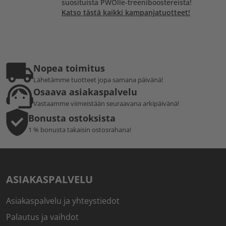
suosituista PWOlle-treeniboostereista!
Katso tästä kaikki kampanjatuotteet!
Nopea toimitus
Lähetämme tuotteet jopa samana päivänä!
Osaava asiakaspalvelu
Vastaamme viimeistään seuraavana arkipäivänä!
Bonusta ostoksista
1 % bonusta takaisin ostosrahana!
ASIAKASPALVELU
Asiakaspalvelu ja yhteystiedot
Palautus ja vaihdot