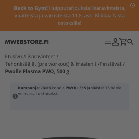
Back to Gym!
Huipputarjouksia lisäravinteista,
vaatteista ja varusteista 11.8. asti.
Klikkaa tästä
ostoksille!
Etusivu
/
Lisäravinteet
/
Tehonlisääjät (pre workout) & kreatiinit
/
Piristävät
/
Pwolle Plasma PWO, 500 g
Kampanja
: käytä koodia
PWOLLE15
ja säästät 15 %! Ale
voimassa toistaiseksi.