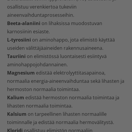
osallistuu verenkiertoa tukeviin
aineenvaihduntaprosesseihin.
Beeta-alaniini
on lihaksissa muodostuvan
karnosiinin esiaste.
L-tyrosiini
on aminohappo, jota elimistö käyttää
useiden välittäjäaineiden rakennusaineena.
Tauriini
on elimistössä luontaisesti esiintyvä
aminohappojohdannainen.
Magnesium
edistää elektrolyyttitasapainoa,
normaalia energia-aineenvaihduntaa sekä lihasten ja
hermoston normaalia toimintaa.
Kalium
edistää hermoston normaalia toimintaa ja
lihasten normaalia toimintaa.
Kalsium
on tarpeellinen lihasten normaalille
toiminnalle ja edistää normaalia hermovälitystä.
Kloridi
osallistuu elimistön normaaliin