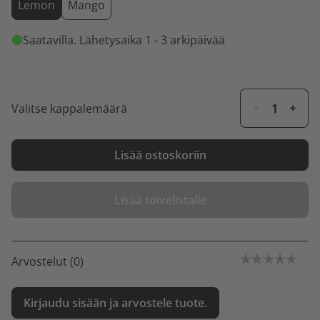
Lemon
Mango
Saatavilla
. Lähetysaika 1 - 3 arkipäivää
Valitse kappalemäärä
Lisää ostoskoriin
Lisää toivelistalle
Arvostelut (0)
Kirjaudu sisään ja arvostele tuote.