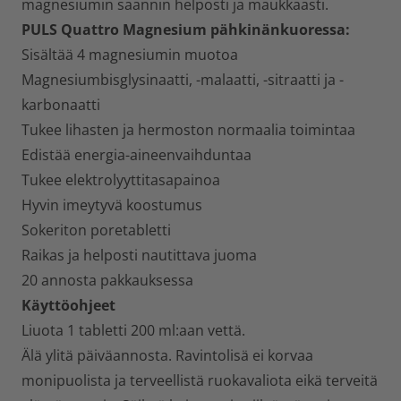
magnesiumin saannin helposti ja maukkaasti.
PULS Quattro Magnesium pähkinänkuoressa:
Sisältää 4 magnesiumin muotoa
Magnesiumbisglysinaatti, -malaatti, -sitraatti ja -
karbonaatti
Tukee lihasten ja hermoston normaalia toimintaa
Edistää energia-aineenvaihduntaa
Tukee elektrolyyttitasapainoa
Hyvin imeytyvä koostumus
Sokeriton poretabletti
Raikas ja helposti nautittava juoma
20 annosta pakkauksessa
Käyttöohjeet
Liuota 1 tabletti 200 ml:aan vettä.
Älä ylitä päiväannosta. Ravintolisä ei korvaa
monipuolista ja terveellistä ruokavaliota eikä terveitä