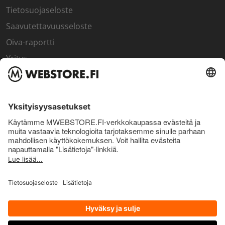
Tietosuojaseloste
Saavutettavuusseloste
Oiva-raportti
Yritys
SISÄPIIRI
Rekisteröidy kanta-asiakkaaksi
Sisäpiirin bonusohjelma
Uutiskirje
Uutiset ja artikkelit