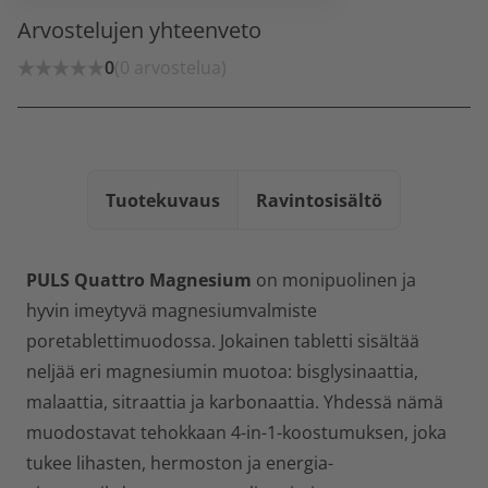
Arvostelujen yhteenveto
0
(0 arvostelua)
Tuotekuvaus
Ravintosisältö
PULS Quattro Magnesium
on monipuolinen ja
hyvin imeytyvä magnesiumvalmiste
poretablettimuodossa. Jokainen tabletti sisältää
neljää eri magnesiumin muotoa: bisglysinaattia,
malaattia, sitraattia ja karbonaattia. Yhdessä nämä
muodostavat tehokkaan 4-in-1-koostumuksen, joka
tukee lihasten, hermoston ja energia-