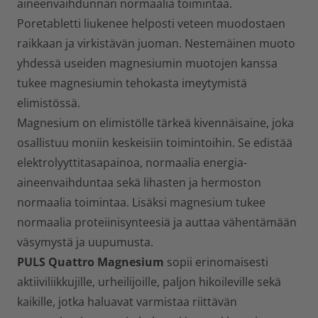
aineenvaihdunnan normaalia toimintaa.
Poretabletti liukenee helposti veteen muodostaen
raikkaan ja virkistävän juoman. Nestemäinen muoto
yhdessä useiden magnesiumin muotojen kanssa
tukee magnesiumin tehokasta imeytymistä
elimistössä.
Magnesium on elimistölle tärkeä kivennäisaine, joka
osallistuu moniin keskeisiin toimintoihin. Se edistää
elektrolyyttitasapainoa, normaalia energia-
aineenvaihduntaa sekä lihasten ja hermoston
normaalia toimintaa. Lisäksi magnesium tukee
normaalia proteiinisynteesiä ja auttaa vähentämään
väsymystä ja uupumusta.
PULS Quattro Magnesium
sopii erinomaisesti
aktiiviliikkujille, urheilijoille, paljon hikoileville sekä
kaikille, jotka haluavat varmistaa riittävän