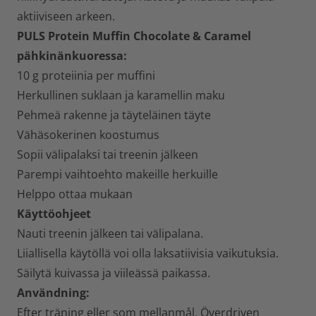
aktiiviseen arkeen.
PULS Protein Muffin Chocolate & Caramel
pähkinänkuoressa:
10 g proteiinia per muffini
Herkullinen suklaan ja karamellin maku
Pehmeä rakenne ja täyteläinen täyte
Vähäsokerinen koostumus
Sopii välipalaksi tai treenin jälkeen
Parempi vaihtoehto makeille herkuille
Helppo ottaa mukaan
Käyttöohjeet
Nauti treenin jälkeen tai välipalana.
Liiallisella käytöllä voi olla laksatiivisia vaikutuksia.
Säilytä kuivassa ja viileässä paikassa.
Användning:
Efter träning eller som mellanmål. Överdriven