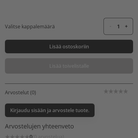
Valitse kappalemäärä
Lisää ostoskoriin
Lisää toivelistalle
Arvostelut (0)
Kirjaudu sisään ja arvostele tuote.
Arvostelujen yhteenveto
0
(0 arvostelua)