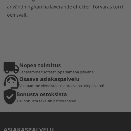
användning kan ha laxerande effekter. Förvaras torrt
och svalt.
Nopea toimitus
Lähetämme tuotteet jopa samana päivänä!
Osaava asiakaspalvelu
Vastaamme viimeistään seuraavana arkipäivänä!
Bonusta ostoksista
1 % bonusta takaisin ostosrahana!
ASIAKASPALVELU