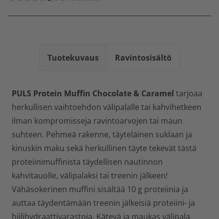
Tuotekuvaus
Ravintosisältö
PULS Protein Muffin Chocolate & Caramel
tarjoaa
herkullisen vaihtoehdon välipalalle tai kahvihetkeen
ilman kompromisseja ravintoarvojen tai maun
suhteen. Pehmeä rakenne, täyteläinen suklaan ja
kinuskin maku sekä herkullinen täyte tekevät tästä
proteiinimuffinista täydellisen nautinnon
kahvitauolle, välipalaksi tai treenin jälkeen!
Vähäsokerinen muffini sisältää 10 g proteiinia ja
auttaa täydentämään treenin jälkeisiä proteiini- ja
hiilihydraattivarastoja. Kätevä ja maukas välipala