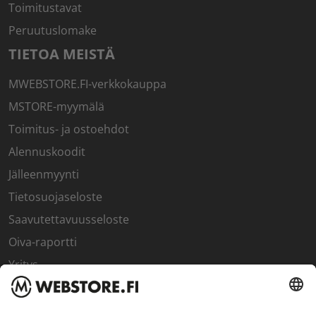
Toimitustavat
Peruutuslomake
TIETOA MEISTÄ
MWEBSTORE.FI-verkkokauppa
MSTORE-myymälä
Toimitus- ja ostoehdot
Alennuskoodit
Jälleenmyynti
Tietosuojaseloste
Saavutettavuusseloste
Oiva-raportti
Yritys
SISÄPIIRI