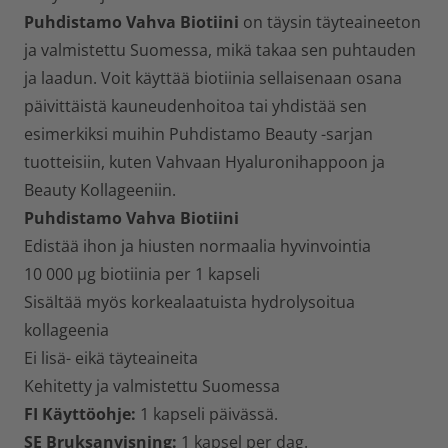
Puhdistamo Vahva Biotiini
on täysin täyteaineeton
ja valmistettu Suomessa, mikä takaa sen puhtauden
ja laadun. Voit käyttää biotiinia sellaisenaan osana
päivittäistä kauneudenhoitoa tai yhdistää sen
esimerkiksi muihin Puhdistamo Beauty -sarjan
tuotteisiin, kuten Vahvaan Hyaluronihappoon ja
Beauty Kollageeniin.
Puhdistamo Vahva Biotiini
Edistää ihon ja hiusten normaalia hyvinvointia
10 000 µg biotiinia per 1 kapseli
Sisältää myös korkealaatuista hydrolysoitua
kollageenia
Ei lisä- eikä täyteaineita
Kehitetty ja valmistettu Suomessa
FI Käyttöohje:
1 kapseli päivässä.
SE Bruksanvisning:
1 kapsel per dag.