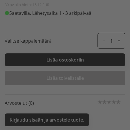
30 pv alin hinta: 15,12 EUR
Saatavilla
. Lähetysaika 1 - 3 arkipäivää
Valitse kappalemäärä
Lisää ostoskoriin
Lisää toivelistalle
Arvostelut (0)
Kirjaudu sisään ja arvostele tuote.