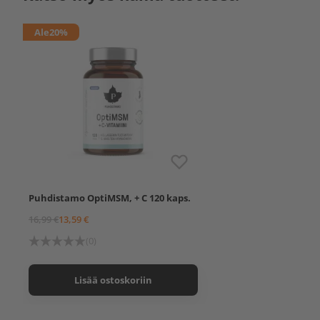
Ale
20%
Puhdistamo OptiMSM, + C 120 kaps.
16,99 €
13,59 €
(0)
Lisää ostoskoriin