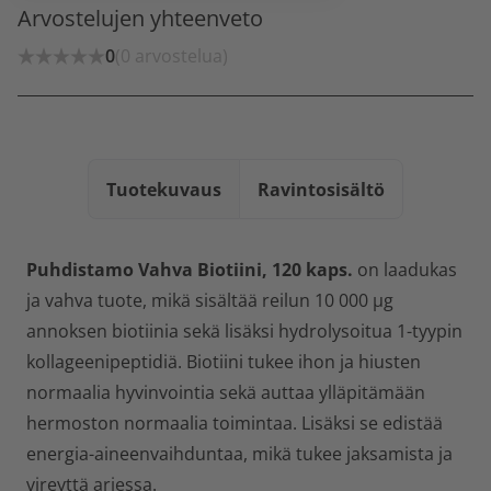
Arvostelujen yhteenveto
0
(0 arvostelua)
Tuotekuvaus
Ravintosisältö
Puhdistamo Vahva Biotiini, 120 kaps.
on laadukas
ja vahva tuote, mikä sisältää reilun 10 000 µg
annoksen biotiinia sekä lisäksi hydrolysoitua 1-tyypin
kollageenipeptidiä. Biotiini tukee ihon ja hiusten
normaalia hyvinvointia sekä auttaa ylläpitämään
hermoston normaalia toimintaa. Lisäksi se edistää
energia-aineenvaihduntaa, mikä tukee jaksamista ja
vireyttä arjessa.