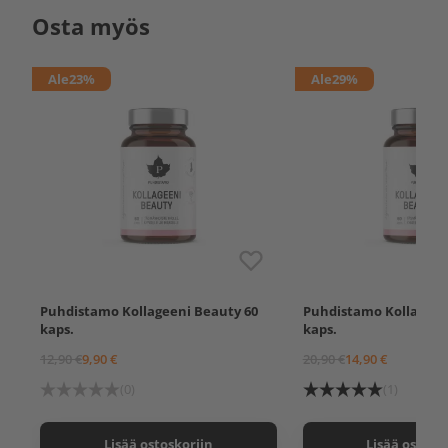
Osta myös
Ale
23%
Ale
29%
Puhdistamo Kollageeni Beauty 60
Puhdistamo Kollageen
kaps.
kaps.
12,90 €
9,90 €
20,90 €
14,90 €
(0)
(1)
Lisää ostoskoriin
Lisää ostosk