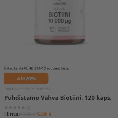
Katso kaikki
PUHDISTAMO
tuotteet tästä
Ale
20%
Tarjous voimassa toistaiseksi
Puhdistamo Vahva Biotiini, 120 kaps.
(0)
Hinta:
19,90 €
15,90 €