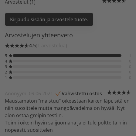
Arvostelut (1)
Kirjaudu sisään ja arvostele tuote.
Arvostelujen yhteenveto
4.5
(1 arvostelua)
5
1
4
0
3
0
2
0
1
0
Anonyymi 09.06.2021
Vahvistettu ostos
Maustamaton "maistuu" oikeastaan kaiken läpi, sitä en
niin suosittele mutta mango&vadelma on hyvää. Nyt
aion ostaa greipin testiin.
Toimii oikein hyvin salijuomana ja ei tule poltteita niin
nopeasti. suosittelen