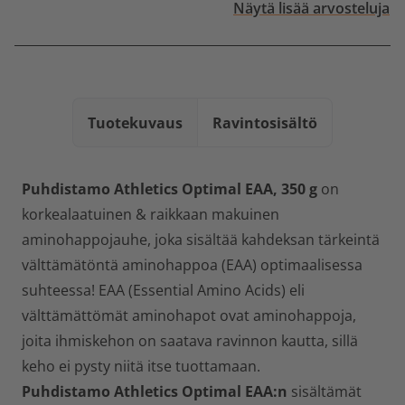
Näytä lisää arvosteluja
Tuotekuvaus
Ravintosisältö
Puhdistamo Athletics Optimal EAA, 350 g
on
korkealaatuinen & raikkaan makuinen
aminohappojauhe, joka sisältää kahdeksan tärkeintä
välttämätöntä aminohappoa (EAA) optimaalisessa
suhteessa! EAA (
Essential Amino Acids
) eli
välttämättömät aminohapot ovat aminohappoja,
joita ihmiskehon on saatava ravinnon kautta, sillä
keho ei pysty niitä itse tuottamaan.
Puhdistamo Athletics Optimal EAA:n
sisältämät