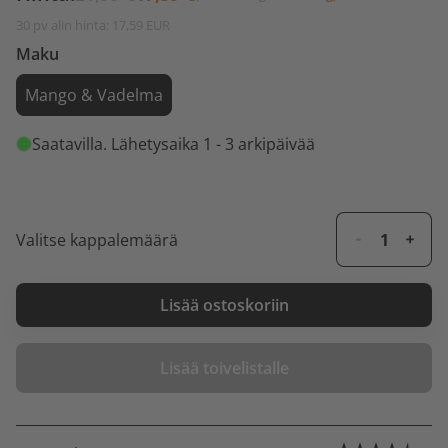
30 pv alin hinta: 17,59 EUR
Maku
Mango & Vadelma
Saatavilla
. Lähetysaika 1 - 3 arkipäivää
Valitse kappalemäärä
Lisää ostoskoriin
Lisää toivelistalle