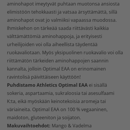
aminohapot imeytyvät puhtaan muotonsa ansiosta
elimistöön tehokkaasti ja vatsaa ärsyttämättä, sillä
aminohapot ovat jo valmiiksi vapaassa muodossa.
Ihmiskehon on tärkeää saada riittävästi kaikkia
välttämättömiä aminohappoja, ja erityisesti
urheilijoiden voi olla aiheellista täydentää
ruokavaliotaan. Myös yksipuolinen ruokavalio voi olla
riittämätön tärkeiden aminohappojen saannin
kannalta, jolloin Optimal EAA on erinomainen
ravintolisä päivittäiseen käyttöön!
Puhdistamo Athletics Optimal EAA
ei sisällä
sokeria, aspartaamia, sukraloosia tai asesulfaami
K:ta, eikä myöskään keinotekoisia aromeja tai
väriaineita. Optimal EAA on 100 % vegaaninen,
maidoton, gluteeniton ja soijaton.
Makuvaihtoehdot:
Mango & Vadelma