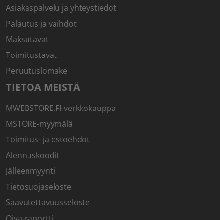
Asiakaspalvelu ja yhteystiedot
Palautus ja vaihdot
Maksutavat
Toimitustavat
Peruutuslomake
TIETOA MEISTÄ
MWEBSTORE.FI-verkkokauppa
MSTORE-myymälä
Toimitus- ja ostoehdot
Alennuskoodit
Jälleenmyynti
Tietosuojaseloste
Saavutettavuusseloste
Oiva-raportti