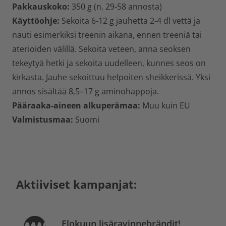
Pakkauskoko:
350 g (n. 29-58 annosta)
Käyttöohje:
Sekoita 6-12 g jauhetta 2-4 dl vettä ja
nauti esimerkiksi treenin aikana, ennen treeniä tai
aterioiden välillä. Sekoita veteen, anna seoksen
tekeytyä hetki ja sekoita uudelleen, kunnes seos on
kirkasta. Jauhe sekoittuu helpoiten sheikkerissä. Yksi
annos sisältää 8,5–17 g aminohappoja.
Pääraaka-aineen alkuperämaa:
Muu kuin EU
Valmistusmaa:
Suomi
Aktiiviset kampanjat:
Elokuun lisäravinnebrändit!