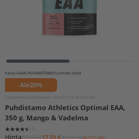
Katso kaikki
PUHDISTAMO
tuotteet tästä
Ale
20%
Tarjouksen päättymiseen:
24 vrk 16 h 40 min 39 s
Puhdistamo Athletics Optimal EAA,
350 g, Mango & Vadelma
(1)
Hinta:
21,99 €
17,59 €
(36,71 € / kg
29,37 € / kg)