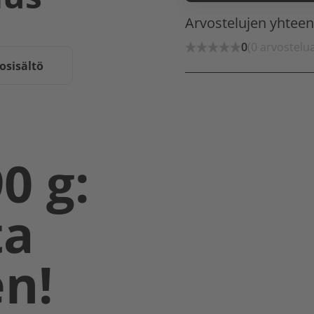
Arvostelujen yhtee
0
(0 arvostelu
osisältö
0 g:
ta
en!