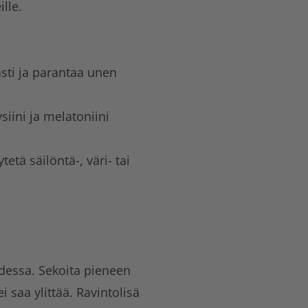
lle.
ti ja parantaa unen
siini ja melatoniini
tetä säilöntä-, väri- tai
udessa. Sekoita pieneen
 saa ylittää. Ravintolisä