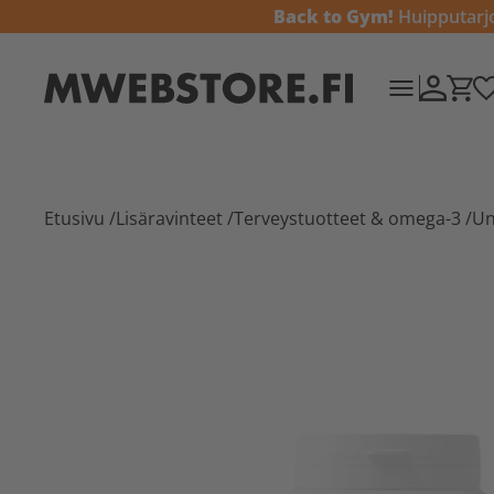
Back to Gym!
Huipputarjou
Etusivu
/
Lisäravinteet
/
Terveystuotteet & omega-3
/
Un