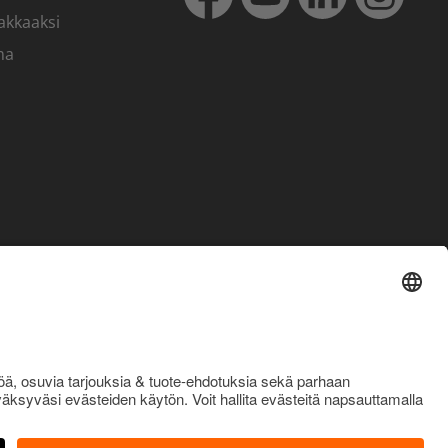
akkaaksi
ma