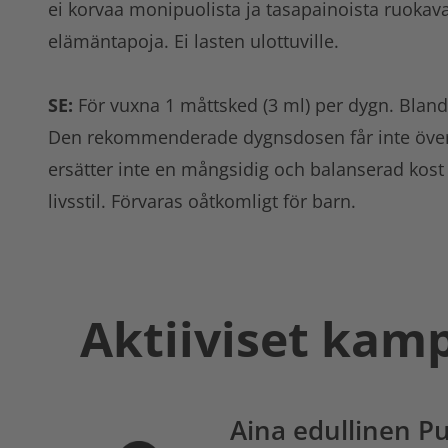
ei korvaa monipuolista ja tasapainoista ruokaval
elämäntapoja. Ei lasten ulottuville.
SE:
För vuxna 1 måttsked (3 ml) per dygn. Blanda i
Den rekommenderade dygnsdosen får inte översk
ersätter inte en mångsidig och balanserad kost
livsstil. Förvaras oåtkomligt för barn.
Aktiiviset kam
Aina edullinen P