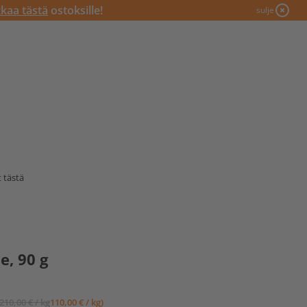
kkaa tästä
ostoksille!
sulje
 tästä
e, 90 g
(210,00 € / kg
110,00 € / kg)