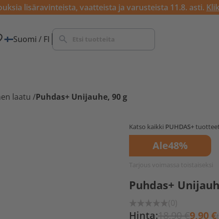
ksia lisäravinteista, vaatteista ja varusteista 11.8. asti.
Kli
Suomi / FI
en laatu
/
Puhdas+ Unijauhe, 90 g
Katso kaikki
PUHDAS+
tuotteet
Ale
48%
Tarjous voimassa toistaiseksi
Puhdas+ Unijauh
(0)
Hinta:
18,90 €
9,90 €