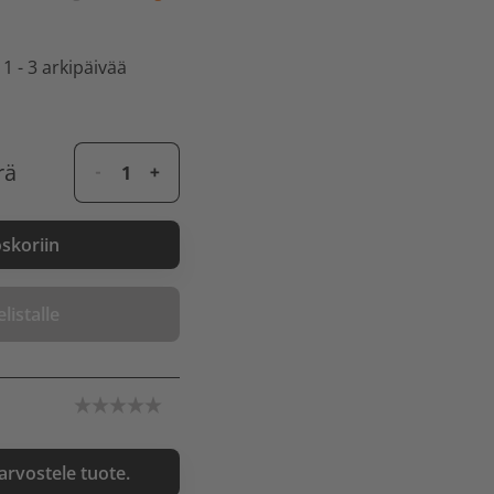
 1 - 3 arkipäivää
rä
oskoriin
listalle
 arvostele tuote.