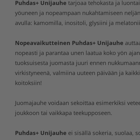
Puhdas+ Unijauhe
tarjoaa tehokasta ja luonta
yöuneen ja nopeampaan nukahtamiseen neljän 
avulla: kamomilla, inositoli, glysiini ja melatonii
Nopeavaikutteinen Puhdas+ Unijauhe
autta
nopeasti ja parantaa unen laatua koko yön aja
tuoksuisesta juomasta juuri ennen nukkumaan
virkistyneenä, valmiina uuteen päivään ja kaikk
koitoksiin!
Juomajauhe voidaan sekoittaa esimerkiksi vet
joukkoon tai vaikkapa teekupposeen.
Puhdas+ Unijauhe
ei sisällä sokeria, suolaa, so