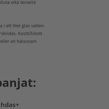
iota eikä terveitä
 ett litet glas vatten.
ridas. Kosttillskott
 eller en hälsosam
panjat:
uhdas+