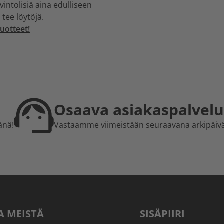
intolisiä aina edulliseen
 tee löytöjä.
uotteet!
Osaava asiakaspalvelu
änä!
Vastaamme viimeistään seuraavana arkipäiv
A MEISTÄ
SISÄPIIRI