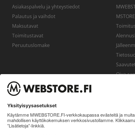
Asiakaspalvelu ja yhteystiedot
MWEBSTO
Palautus ja vaihdot
MSTORE
Maksutavat
Toimitus
Toimitustavat
Alennus
Peruutuslomake
Jälleenm
Tietosuo
Saavute
Oiva-rap
Yritys