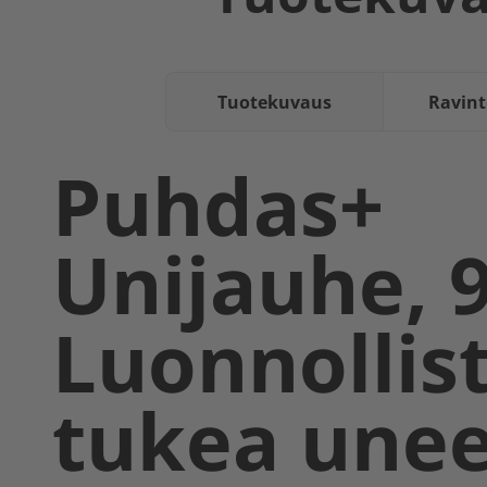
Tuotekuvaus
Ravint
Puhdas+
Unijauhe, 9
Luonnollis
tukea une