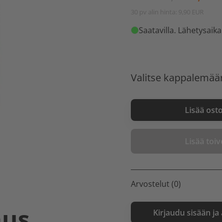
30 pv alin hinta: 9,90 EUR
Saatavilla
. Lähetysaika
Valitse kappalemää
Lisää ost
Lisää toive
Arvostelut (0)
aus
Kirjaudu sisään ja