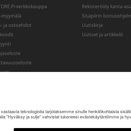
RE.FI-verkkokauppa
Rekisteröidy kanta-asi
-myymälä
Sisäpiirin bonusohjel
- ja ostoehdot
Uutiskirje
koodit
Uutiset ja artikkelit
yynti
jaseloste
ttavuusseloste
ortti