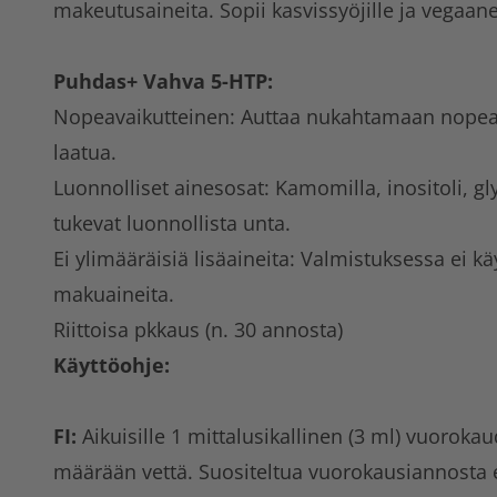
makeutusaineita. Sopii kasvissyöjille ja vegaanei
Puhdas+ Vahva 5-HTP:
Nopeavaikutteinen: Auttaa nukahtamaan nopeas
laatua.
Luonnolliset ainesosat: Kamomilla, inositoli, gly
tukevat luonnollista unta.
Ei ylimääräisiä lisäaineita: Valmistuksessa ei käy
makuaineita.
Riittoisa pkkaus (n. 30 annosta)
Käyttöohje:
FI:
Aikuisille 1 mittalusikallinen (3 ml) vuoroka
määrään vettä. Suositeltua vuorokausiannosta ei