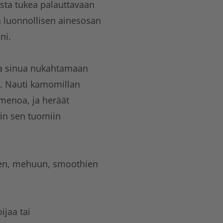
ista tukea palauttavaan
luonnollisen ainesosan
ni.
a sinua nukahtamaan
n. Nauti kamomillan
menoa, ja heräät
iin sen tuomiin
een, mehuun, smoothien
ijaa tai