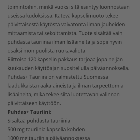
toimintoihin, minkä vuoksi sitä esiintyy luonnostaan
useissa kudoksissa. Kätevä kapselimuoto tekee
päivittäisestä käytöstä vaivatonta ilman jauheiden
mittaamista tai sekoittamista. Tuote sisältää vain
puhdasta tauriinia ilman lisäaineita ja sopii hyvin
osaksi monipuolista ruokavaliota.
Riittoisa
120 kapselin pakkaus
tarjoaa jopa neljän
kuukauden käyttöajan suositellulla päiväannoksella.
Puhdas+ Tauriini on valmistettu Suomessa
laadukkaista raaka-aineista ja ilman tarpeettomia
lisäaineita, mikä tekee siitä luotettavan valinnan
päivittäiseen käyttöön.
Puhdas+ Tauriini:
Sisältää puhdasta tauriinia
500 mg tauriinia kapselia kohden
1000 mg tauriinia päiväannoksessa