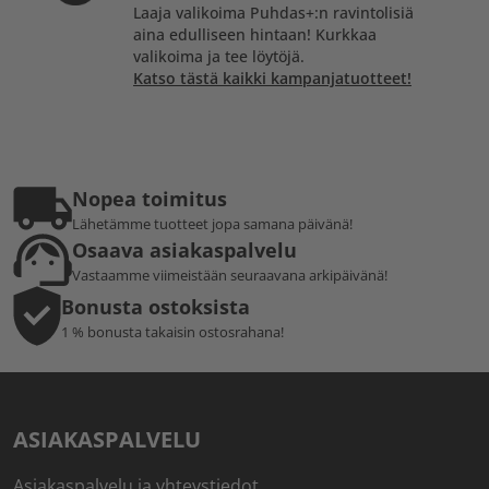
Laaja valikoima Puhdas+:n ravintolisiä
aina edulliseen hintaan! Kurkkaa
valikoima ja tee löytöjä.
Katso tästä kaikki kampanjatuotteet!
Nopea toimitus
Lähetämme tuotteet jopa samana päivänä!
Osaava asiakaspalvelu
Vastaamme viimeistään seuraavana arkipäivänä!
Bonusta ostoksista
1 % bonusta takaisin ostosrahana!
ASIAKASPALVELU
Asiakaspalvelu ja yhteystiedot