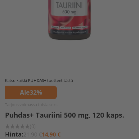
Katso kaikki
PUHDAS+
tuotteet tästä
Ale
32%
Tarjous voimassa toistaiseksi
Puhdas+ Tauriini 500 mg, 120 kaps.
(0)
Hinta:
21,90 €
14,90 €