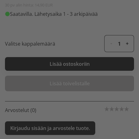
30 pv alin hinta: 14,90 EUR
Saatavilla
. Lähetysaika 1 - 3 arkipäivää
Valitse kappalemäärä
Lisää ostoskoriin
Lisää toivelistalle
Arvostelut (0)
Kirjaudu sisään ja arvostele tuote.