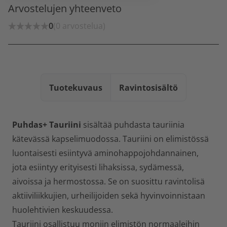
Arvostelujen yhteenveto
0
(0 arvostelua)
Tuotekuvaus
Ravintosisältö
Puhdas+ Tauriini
sisältää puhdasta tauriinia
kätevässä kapselimuodossa. Tauriini on elimistössä
luontaisesti esiintyvä aminohappojohdannainen,
jota esiintyy erityisesti lihaksissa, sydämessä,
aivoissa ja hermostossa. Se on suosittu ravintolisä
aktiiviliikkujien, urheilijoiden sekä hyvinvoinnistaan
huolehtivien keskuudessa.
Tauriini osallistuu moniin elimistön normaaleihin