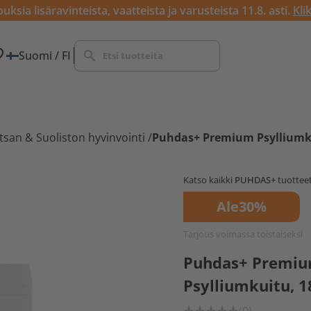
ksia lisäravinteista, vaatteista ja varusteista 11.8. asti.
Kli
Suomi / FI
tsan & Suoliston hyvinvointi
/
Puhdas+ Premium Psylliumku
Katso kaikki
PUHDAS+
tuotteet
Ale
30%
Tarjous voimassa toistaiseksi
Puhdas+ Premi
Psylliumkuitu, 1