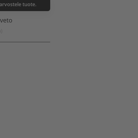
 arvostele tuote.
nveto
a)