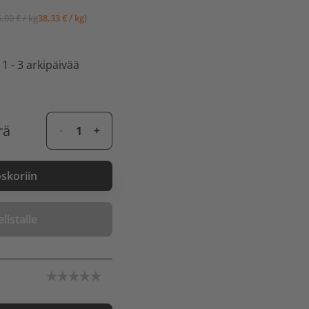
5,00 € / kg
38,33 € / kg)
 1 - 3 arkipäivää
rä
oskoriin
listalle