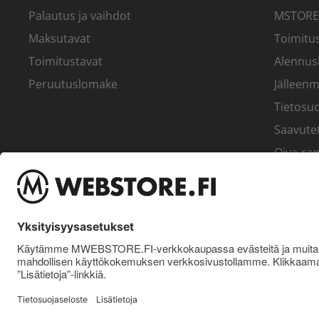
Palautus ja vaihdot
MSTORE
Maksutavat
Toimitus
Toimitustavat
Alennus
Peruutuslomake
Jälleenm
Tietosuo
Saavute
Oiva-rap
Yritys
© Pro Nutrition Finland Oy. 2026. Kaikki oikeudet pidätetään.