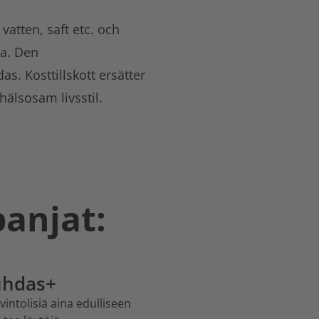
vatten, saft etc. och
ka. Den
. Kosttillskott ersätter
hälsosam livsstil.
panjat:
uhdas+
intolisiä aina edulliseen