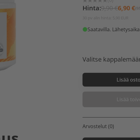
(0)
Hinta:
9,90 €
6,90 €
(5
30 pv alin hinta: 5,90 EUR
Saatavilla
. Lähetysaika
Valitse kappalemää
Lisää ost
Lisää toive
Arvostelut (0)
aus