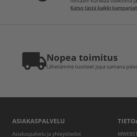
hintaan! Kurkkaa valikoima ja
Katso tästä kaikki kampanjat
Nopea toimitus
Lähetämme tuotteet jopa samana päiv
ASIAKASPALVELU
TIETO
Asiakaspalvelu ja yhteystiedot
MWEBSTO