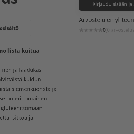
Kirjaudu sisään ja
Arvostelujen yhtee
osisältö
0
(0 arvostelu
ollista kuitua
inen ja laadukas
ivittäistä kuidun
ista siemenkuorista ja
. Se on erinomainen
ä gluteenittomaan
tta, sitkoa ja