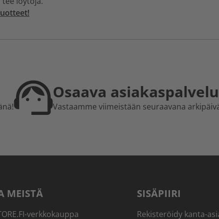
 tee löytöjä.
uotteet!
Osaava asiakaspalvelu
änä!
Vastaamme viimeistään seuraavana arkipäiv
A MEISTÄ
SISÄPIIRI
RE.FI-verkkokauppa
Rekisteröidy kanta-asi