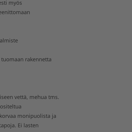
esti myös
teenittomaan
valmiste
n tuomaan rakennetta
lliseen vettä, mehua tms.
uositeltua
 korvaa monipuolista ja
apoja. Ei lasten