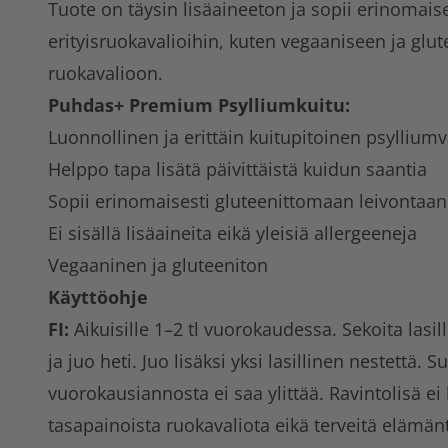
Tuote on täysin lisäaineeton ja sopii erinomais
erityisruokavalioihin, kuten vegaaniseen ja glu
ruokavalioon.
Puhdas+ Premium Psylliumkuitu:
Luonnollinen ja erittäin kuitupitoinen psyllium
Helppo tapa lisätä päivittäistä kuidun saantia
Sopii erinomaisesti gluteenittomaan leivontaa
Ei sisällä lisäaineita eikä yleisiä allergeeneja
Vegaaninen ja gluteeniton
Käyttöohje
FI:
Aikuisille 1–2 tl vuorokaudessa. Sekoita lasi
ja juo heti. Juo lisäksi yksi lasillinen nestettä. S
vuorokausiannosta ei saa ylittää. Ravintolisä ei
tasapainoista ruokavaliota eikä terveitä elämänt