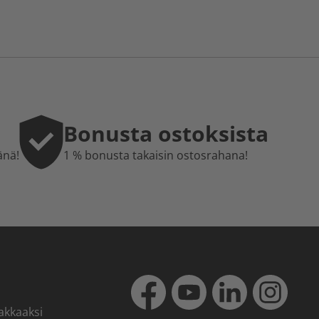
Bonusta ostoksista
änä!
1 % bonusta takaisin ostosrahana!
akkaaksi