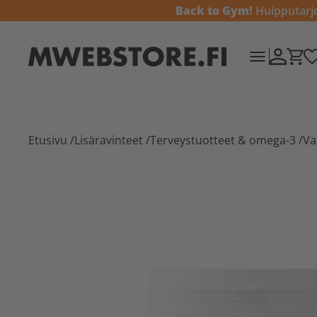
Back to Gym!
Huipputarjou
Etusivu
/
Lisäravinteet
/
Terveystuotteet & omega-3
/
Va