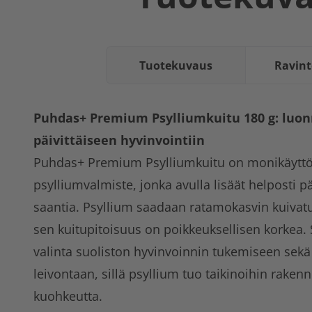
Tuotekuvaus
Ravint
Puhdas+ Premium Psylliumkuitu 180 g: luonn
päivittäiseen hyvinvointiin
Puhdas+ Premium Psylliumkuitu on monikäyttö
psylliumvalmiste, jonka avulla lisäät helposti pä
saantia. Psyllium saadaan ratamokasvin kuivatu
sen kuitupitoisuus on poikkeuksellisen korkea
valinta suoliston hyvinvoinnin tukemiseen sek
leivontaan, sillä psyllium tuo taikinoihin rakenne
kuohkeutta.