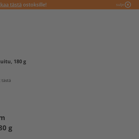
kkaa tästä
ostoksille!
sulje
itu, 180 g
 tästä
um
80 g