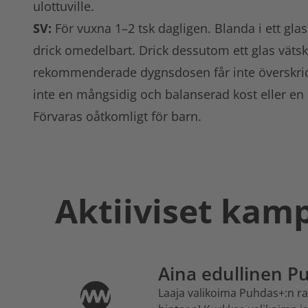
ulottuville.
SV:
För vuxna 1–2 tsk dagligen. Blanda i ett glas 
drick omedelbart. Drick dessutom ett glas väts
rekommenderade dygnsdosen får inte överskridas
inte en mångsidig och balanserad kost eller en 
Förvaras oåtkomligt för barn.
Aktiiviset kam
Aina edullinen P
Laaja valikoima Puhdas+:n rav