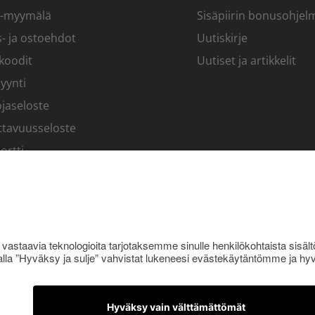
-myymälä
Sisäpiirin bonusohjel
- ja ostoehdot
Uutiskirje
koodit
Uutiset ja artikkelit
yynti
jaseloste
ttavuusseloste
ortti